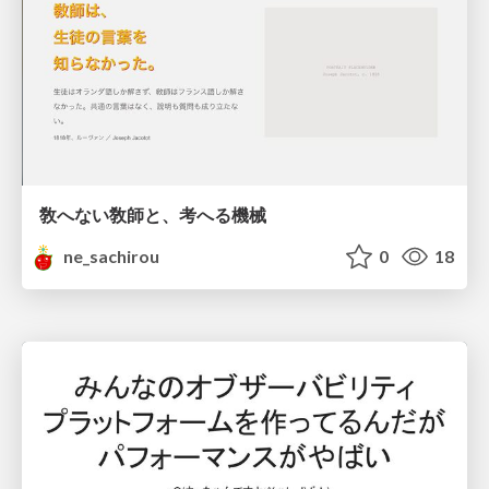
敎へない敎師と、考へる機械
ne_sachirou
0
18