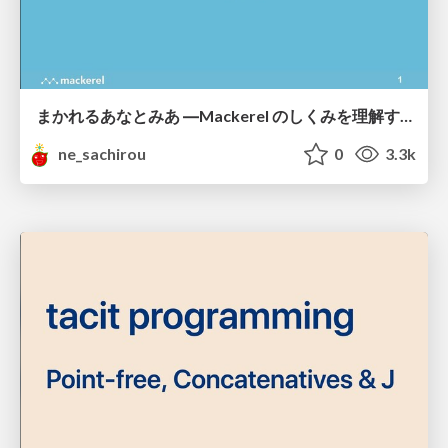
まかれるあなとみあ ―Mackerel のしくみを理解する 30 分― @ Hatena Engineer Seminar #16
ne_sachirou
0
3.3k