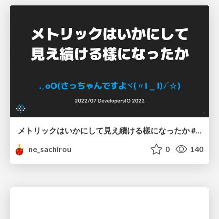
メトリックはいかにして見え續ける樣になったか #devio2022
ne_sachirou
0
140