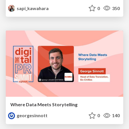
sapi_kawahara
0
350
Where Data Meets Storytelling
georgesinnott
0
140