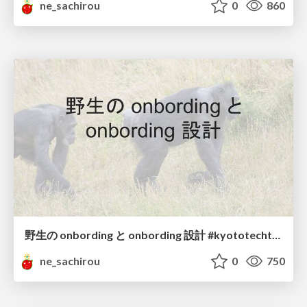
ne_sachirou
0
860
野生の onbording と onbording 設計 #kyototechtalk
ne_sachirou
0
750