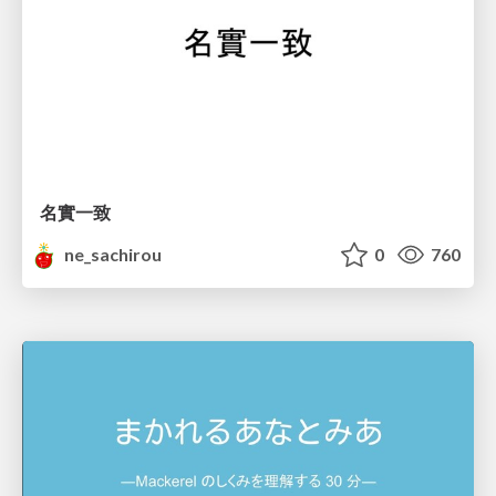
名實一致
ne_sachirou
0
760