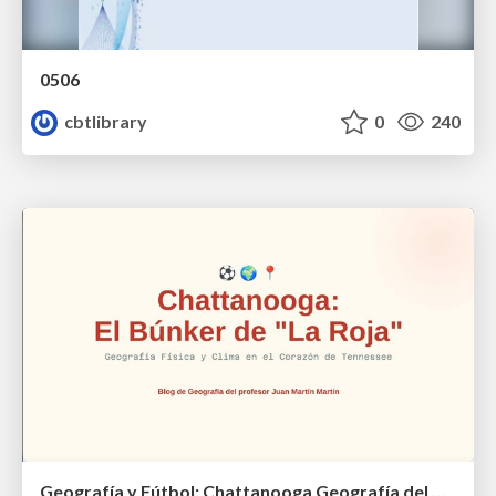
0506
cbtlibrary
0
240
Geografía y Fútbol: Chattanooga Geografía del Búnker de La Roja.