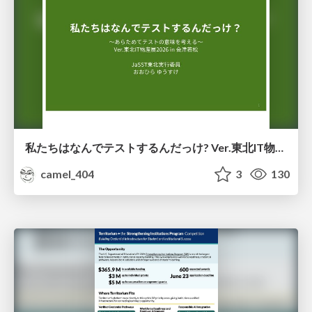
私たちはなんでテストするんだっけ? Ver.東北IT物産展2026 in 会津若松
camel_404
3
130