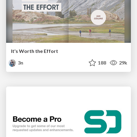
It's Worth the Effort
3n
188
29k