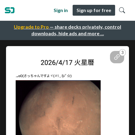
Sign in
Sign up for free
Upgrade to Pro
— share decks privately, control
downloads, hide ads and more …