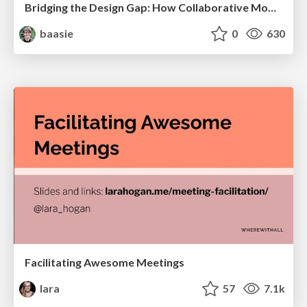
Bridging the Design Gap: How Collaborative Modelling removes blockers to flow between stakeholders and teams @FastFlow conf
baasie
0
630
Facilitating Awesome Meetings
lara
57
7.1k