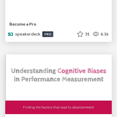
Become a Pro
speakerdeck
31
6.1k
PRO