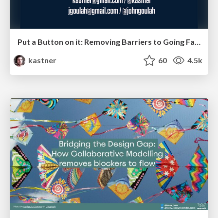
Put a Button on it: Removing Barriers to Going Fast.
kastner
60
4.5k