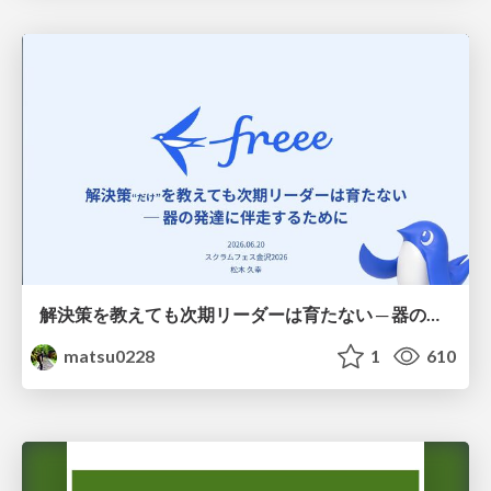
解決策を教えても次期リーダーは育たない ─ 器の発達に伴走するために / Partnering with leaders in their vertical development
matsu0228
1
610