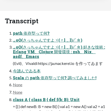
Transcript
path 依存型って何?
.｡oO(さっちゃんですよヾ(〃l _ l)ﾉﾞ☆)
.｡oO(さっちゃんですよヾ(〃l _ l)ﾉﾞ☆) 好きな技術 :
Erlang VM、Clojure 開發環境 : zsh、Nix、
asdf、Emacs
(Evil)、Vivaldi https://ja.mackerel.io を作ってゐます
今讀んでゐる本
Scala の path 依存型って何? 調べてみました!
None
None
class A { class B { def f(b: B): Unit
= {} } def newB: B = new B() } val a1 = new A() val a2 = a1