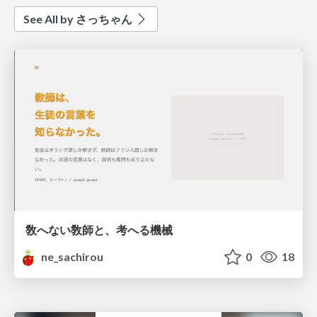
See All by さっちゃん
敎へない敎師と、考へる機械
ne_sachirou
0
18