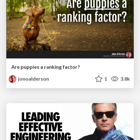
Are puppies a ranking factor?
jonoalderson
1
3.8k