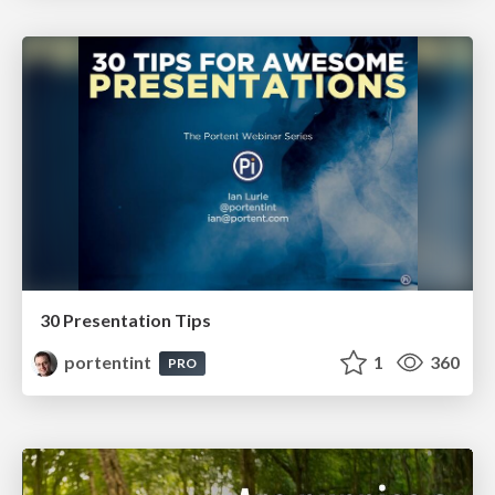
30 Presentation Tips
portentint
1
360
PRO