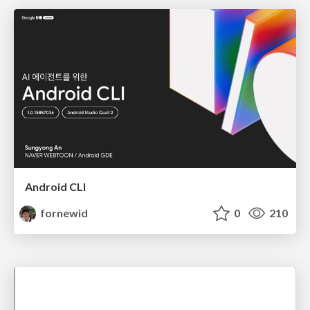
Android CLI
fornewid
0
210