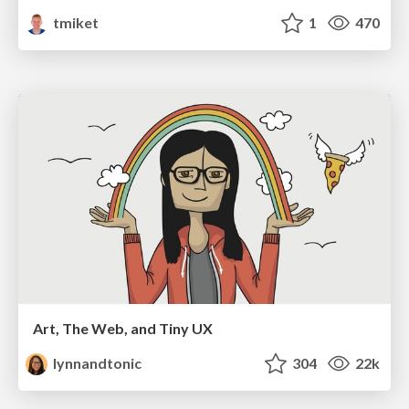
tmiket
1
470
Art, The Web, and Tiny UX
lynnandtonic
304
22k