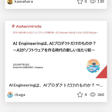
kawahara
0
130
AI Engineeringは、AIプロダクトだけのものか？ 〜AIがソフトウェアを作る時代の新しい当たり前〜 / No AI in your product. AI Engineering in your development.
rkaga
4
360