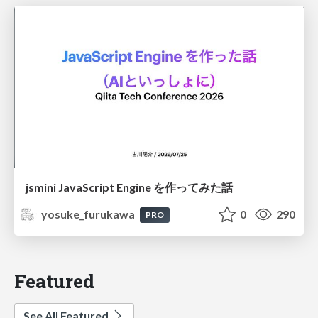
jsmini JavaScript Engine を作ってみた話
yosuke_furukawa
0
290
PRO
Featured
See All Featured