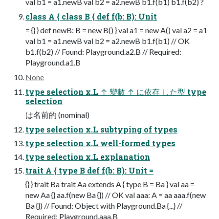
val b1 = a1.newB val b2 = a2.newB b1.f(b1) b1.f(b2) ?
class A { class B { def f(b: B): Unit
= {} } def newB: B = new B() } val a1 = new A() val a2 = a1
val b1 = a1.newB val b2 = a2.newB b1.f(b1) // OK
b1.f(b2) // Found: Playground.a2.B // Required:
Playground.a1.B
None
type selection x.L ↑ 變數 ↑ に依存 した型 type
selection
は名前的 (nominal)
type selection x.L subtyping of types
type selection x.L well-formed types
type selection x.L explanation
trait A { type B def f(b: B): Unit =
{} } trait Ba trait Aa extends A { type B = Ba } val aa =
new Aa {} aa.f(new Ba {}) // OK val aaa: A = aa aaa.f(new
Ba {}) // Found: Object with Playground.Ba {...} //
Required: Playground.aaa.B