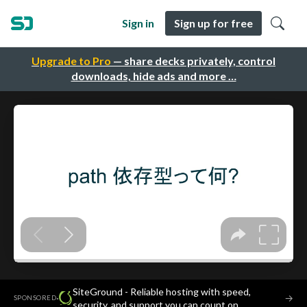
Sign in
Sign up for free
Upgrade to Pro
— share decks privately, control
downloads, hide ads and more …
SiteGround - Reliable hosting with speed,
·
→
SPONSORED
security, and support you can count on.