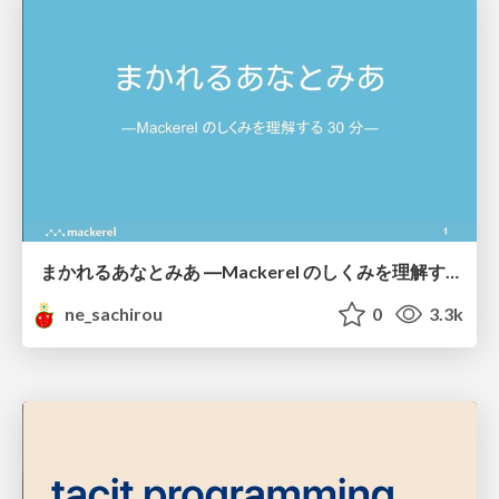
まかれるあなとみあ ―Mackerel のしくみを理解する 30 分― @ Hatena Engineer Seminar #16
ne_sachirou
0
3.3k