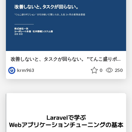
改善しないと、タスクが回らない。 “てんこ盛りポジション” を引き継いだ情シスの、入社3ヶ月の業務改善録
krm963
0
250