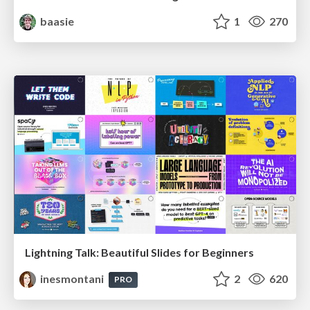
baasie
1
270
Lightning Talk: Beautiful Slides for Beginners
inesmontani
2
620
PRO