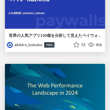
世界の人気アプリ100個を分析して見えたペイウォール設計の心得
akihiro_kokubo
72
41k
PRO