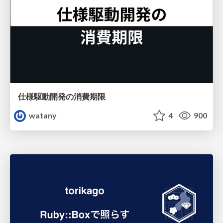
仕様駆動開発の消費期限
watany
4
900