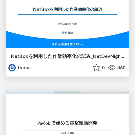
NetBoxを利用した作業効率化の試み_NetDevNight4
tnoha
0
460