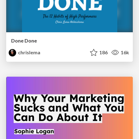
Done Done
chrislema
186
16k