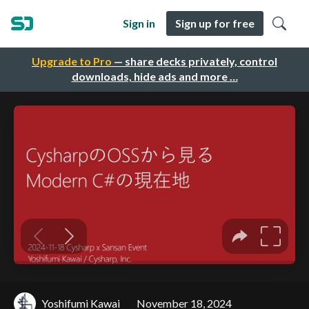
Sign in
Sign up for free
Upgrade to Pro
— share decks privately, control
downloads, hide ads and more …
Yoshifumi Kawai
November 18, 2024