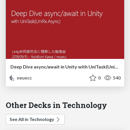
Deep Dive async/await in Unity with UniTask(UniRx.Async)
neuecc
0
540
Other Decks in Technology
See All in Technology