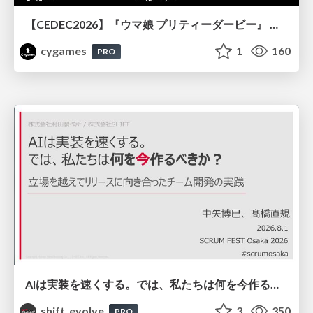
【CEDEC2026】『ウマ娘 プリティーダービー』 英語版のキャラクターの方言や口調をローカライズするための創造的アプローチ
cygames
1
160
PRO
AIは実装を速くする。では、私たちは何を今作るべきか？－立場を越えてリリースに向き合ったチーム開発の実践 / 20260801 Hiromi Nakaya and Naoki Takahashi
shift_evolve
3
350
PRO