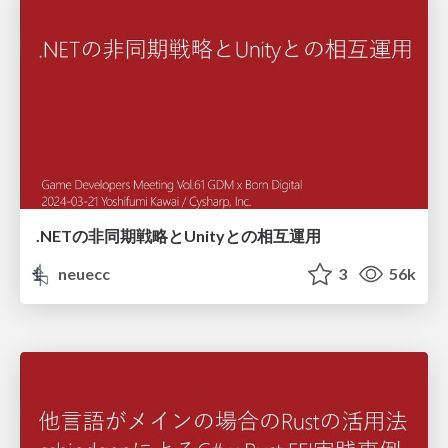
.NETの非同期戦略とUnityとの相互運用
neuecc
3
56k