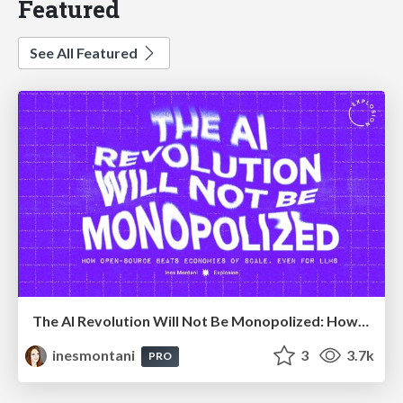
Featured
See All Featured
The AI Revolution Will Not Be Monopolized: How open-source beats economies of scale, even for LLMs
inesmontani
3
3.7k
PRO