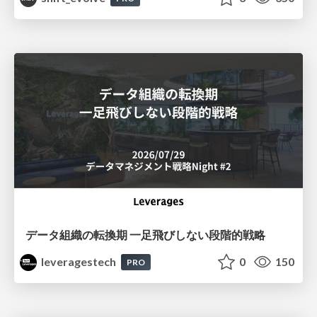
データ組織の転換期 一足飛びしない段階的戦略
leveragestech
0
150
PRO