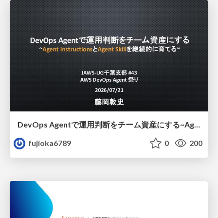
DevOps Agentで運用判断をチーム資産にする ~Agent InstructionsとAgent Skillを継続的に育てる~
fujioka6789
0
200