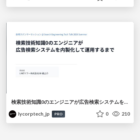
検索技術知識0のエンジニアが広告検索システムを内製化して運用するまで
lycorptech_jp
0
210
PRO