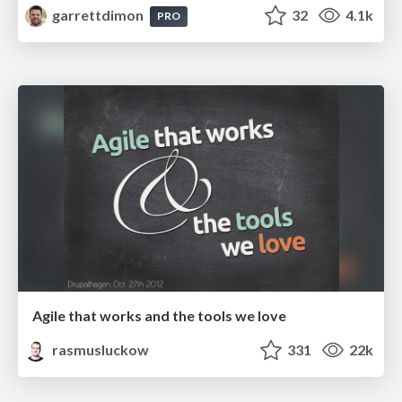
garrettdimon
32
4.1k
PRO
Agile that works and the tools we love
rasmusluckow
331
22k