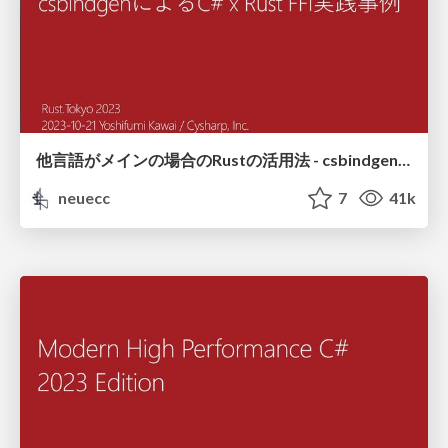
他言語がメインの場合のRustの活用法 - csbindgenによるC# x Rust FFI実践事例
neuecc
7
41k