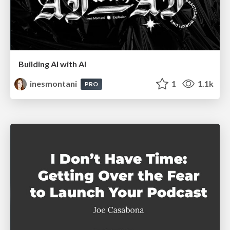
Building AI with AI
inesmontani
1
1.1k
PRO