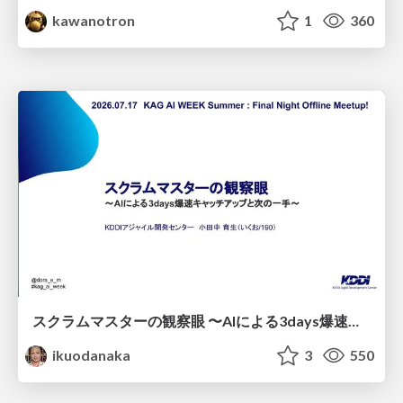
kawanotron
1
360
スクラムマスターの観察眼 〜AIによる3days爆速キャッチアップと次の一手〜/The Scrum Master's Insight: Lightning-Fast 3-Day Catch-Up with AI and the Next Move
ikuodanaka
3
550