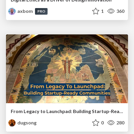
axbom
1
360
PRO
From Legacy to Launchpad: Building Startup-Ready Communities
dugsong
0
280