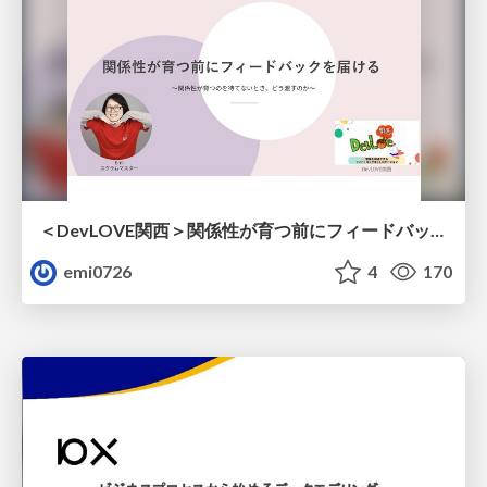
＜DevLOVE関西＞関係性が育つ前にフィードバックを届ける ～関係性が育つのを待てないとき、どう渡すのか～
emi0726
4
170