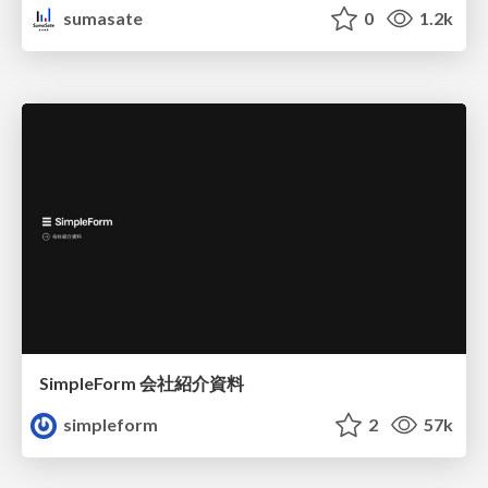
sumasate
0
1.2k
SimpleForm 会社紹介資料
simpleform
2
57k