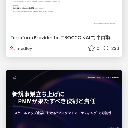
Terraform Provider for TROCCO × AI で 半自動化する複数プロダクトの連携運用 / Semi-Automating Multi-Product Data Integration Ops with the Terraform Provider for TROCCO × AI
medley
0
330