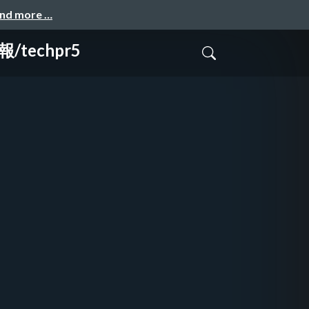
and more …
echpr5