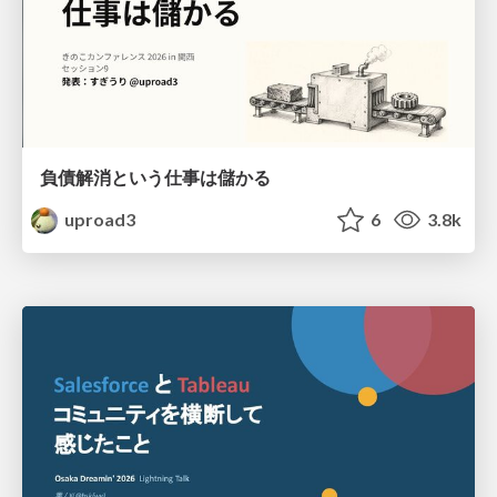
負債解消という仕事は儲かる
uproad3
6
3.8k