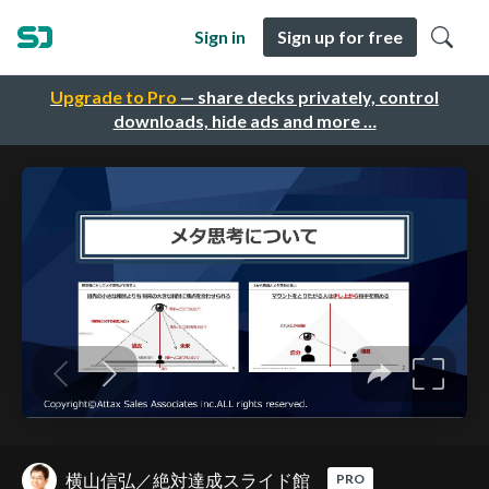
Sign in
Sign up for free
Upgrade to Pro
— share decks privately, control
downloads, hide ads and more …
横山信弘／絶対達成スライド館
PRO