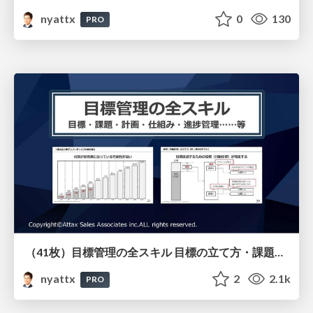
nyattx
0
130
PRO
（41枚）目標管理の全スキル 目標の立て方・課題の設定の仕方・計画の立て方・仕組みの作り方・進捗管理のやり方等すべてを解説
nyattx
2
2.1k
PRO