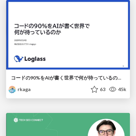
コードの90%をAIが書く世界で何が待っているのか / What awaits us in a world where 90% of the code is written by AI
rkaga
63
45k