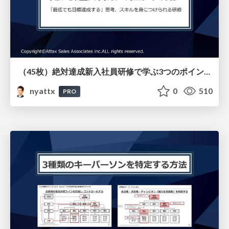
（45枚）絶対達成新入社員研修で学ぶ3つのポイントとその特徴（リアル研修とオンライン教材）
nyattx
0
510
PRO