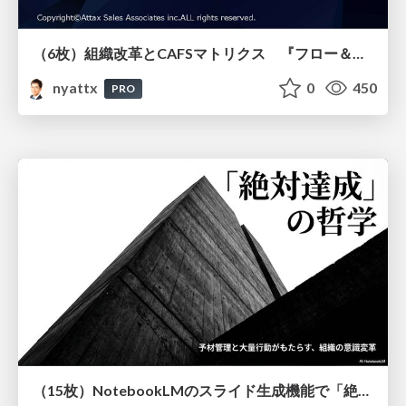
（6枚）組織改革とCAFSマトリクス 『フロー＆ストック』より
nyattx
0
450
PRO
（15枚）NotebookLMのスライド生成機能で「絶対達成」「予材管理」「大量行動」の重要性を解説してもらう