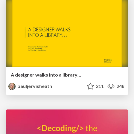
A designer walks into a library…
pauljervisheath
211
24k