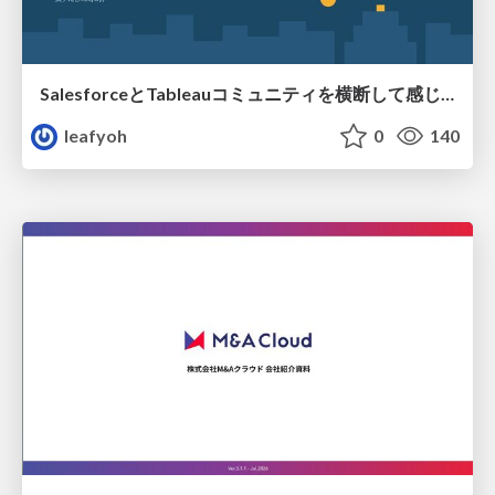
SalesforceとTableauコミュニティを横断して感じたこと（Osaka Dreamin）
leafyoh
0
140