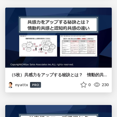
（5枚）共感力をアップする秘訣とは？ 情動的共感と認知的共感の違いについて
nyattx
0
230
PRO