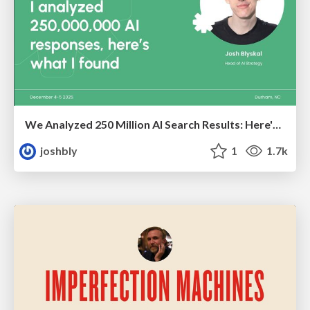
We Analyzed 250 Million AI Search Results: Here's What I Found
joshbly
1
1.7k