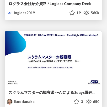
ログラス会社紹介資料 / Loglass Company Deck
loglass2019
19
560k
スクラムマスターの観察眼 〜AIによる3days爆速キャッチアップと次の一手〜/The Scrum Master's Insight: Lightning-Fast 3-Day Catch-Up with AI and the Next Move
ikuodanaka
3
650