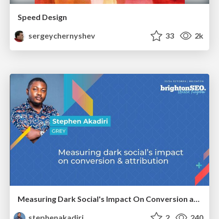
Speed Design
sergeychernyshev
33
2k
Measuring Dark Social's Impact On Conversion and Attribution
stephenakadiri
2
240