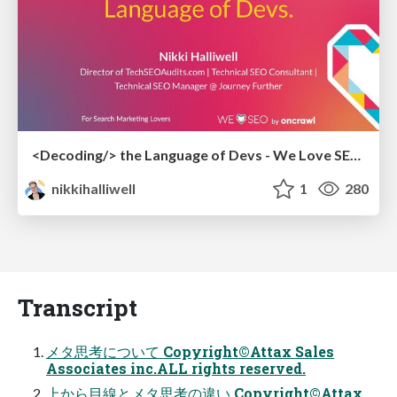
<Decoding/> the Language of Devs - We Love SEO 2024
nikkihalliwell
1
280
Transcript
メタ思考について Copyright©Attax Sales
Associates inc.ALL rights reserved.
上から目線とメタ思考の違い Copyright©Attax