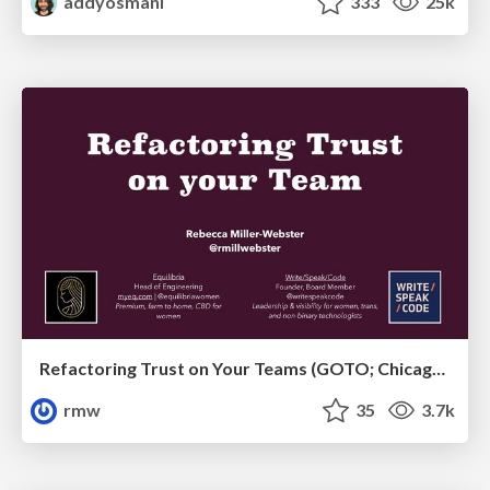
addyosmani
333
25k
Refactoring Trust on Your Teams (GOTO; Chicago 2020)
rmw
35
3.7k