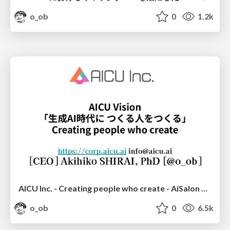
o_ob
0
1.2k
AICU Inc. - Creating people who create - AiSalon Tokyo-June2024
o_ob
0
6.5k