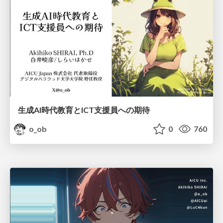
生成AI時代教育とICT支援員への期待
o_ob
0
760