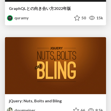
GraphQLとの向き合い方2022年版
quramy
50
15k
jQuery: Nuts, Bolts and Bling
dougneiner
66
8.5k