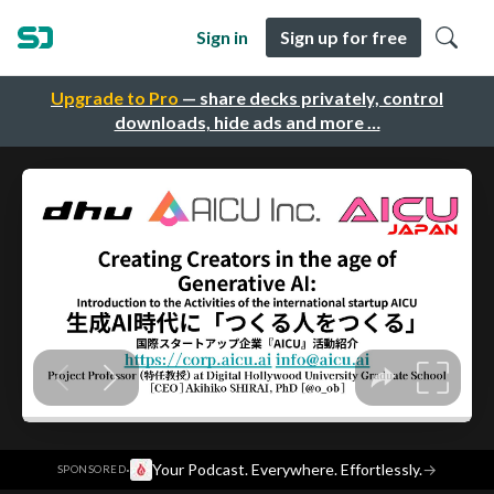
Sign in
Sign up for free
Upgrade to Pro
— share decks privately, control
downloads, hide ads and more …
·
Your Podcast. Everywhere. Effortlessly.
→
SPONSORED