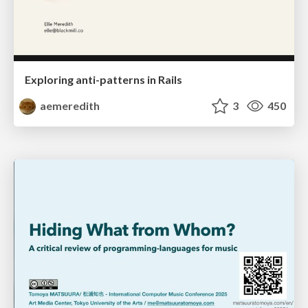
Exploring anti-patterns in Rails
aemeredith
3
450