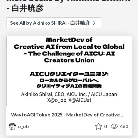
- 白井暁彦
See All by Akihiko SHIRAI - 白井暁彦
WaytoAGI Tokyo 2025 - MarketDev of Creative AI from Local to Global – The Challenge of AICU: AI Creators Union
o_ob
0
460