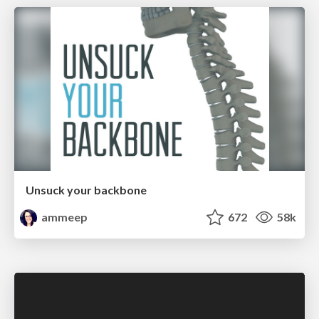
Unsuck your backbone
ammeep
672
58k