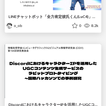
LINEチャットボット「全力肯定彼氏くん(LuC4)」の 1年を振り返る
o_ob
0
8.2k
DiscordにおけるキャラクターIPを活用したUGCコンテンツ生成サービスの ラピッドプロトタイピング ～国際ハッカソンでの事例研究