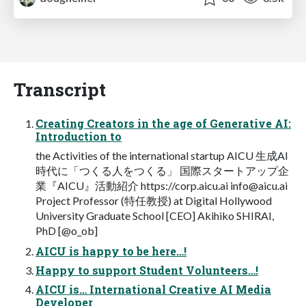
Transcript
Creating Creators in the age of Generative AI:
Introduction to
the Activities of the international startup AICU ⽣成AI
時代に「つくる⼈をつくる」 国際スタートアップ企
業『AICU』活動紹介 https://corp.aicu.ai
info@aicu.ai
Project Professor (特任教授) at Digital Hollywood
University Graduate School [CEO] Akihiko SHIRAI,
PhD [@o_ob]
AICU is happy to be here…!
Happy to support Student Volunteers…!
AICU is… International Creative AI Media
Developer