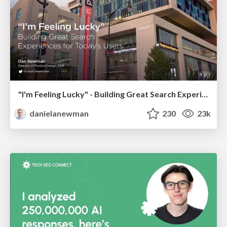
"I'm Feeling Lucky" - Building Great Search Experiences for Today's Users (#IAC19)
danielanewman
230
23k