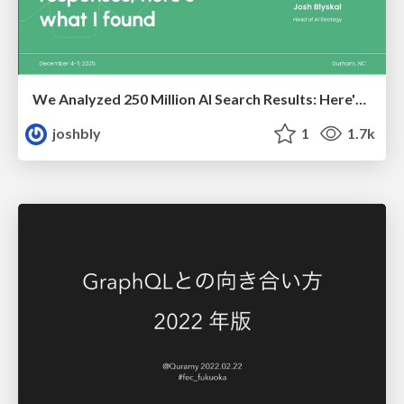
We Analyzed 250 Million AI Search Results: Here's What I Found
joshbly
1
1.7k