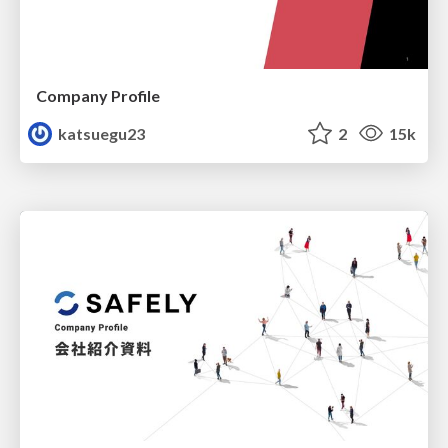
Company Profile
katsuegu23
2
15k