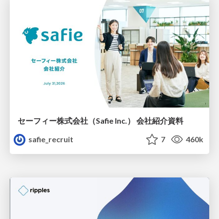
セーフィー株式会社（Safie Inc.） 会社紹介資料
safie_recruit
7
460k