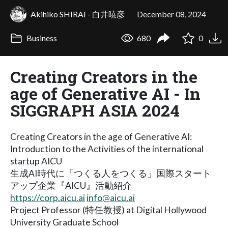
Akihiko SHIRAI - 白井暁彦
December 08, 2024
Business
680
0
Creating Creators in the
age of Generative AI - In
SIGGRAPH ASIA 2024
Creating Creators in the age of Generative AI:
Introduction to the Activities of the international
startup AICU
生成AI時代に「つくる人をつくる」国際スタート
アップ企業『AICU』活動紹介
https://corp.aicu.ai
info@aicu.ai
Project Professor (特任教授) at Digital Hollywood
University Graduate School