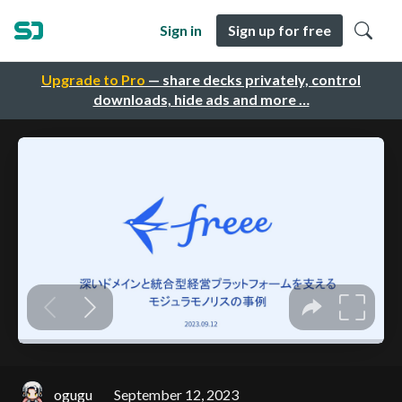
Sign in
Sign up for free
Upgrade to Pro
— share decks privately, control
downloads, hide ads and more …
ogugu
September 12, 2023