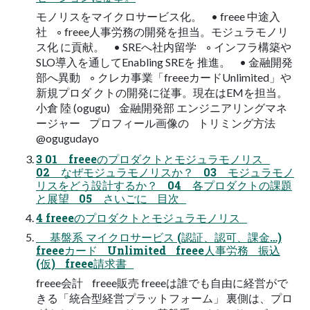
モノリスをマイクロサービス化。 • freee 中途入
社 ◦ freee人事労務の開発を担当。モジュラモノリ
ス化 に貢献。 • SREへ社内留学 ◦ インフラ構築や
SLO導入を通してEnabling SREを 推進。 • 金融開発
部へ異動 ◦ クレカ事業「freeeカードUnlimited」や
新規プロダ クトの開発に従事。現在はEMを担当。
小倉 陸 (ogugu) 金融開発部 エンジニアリングマネ
ージャー プロフィール画像の トリミング方法
@ogugudayo
3 01 freeeのプロダクトとモジュラモノリス
02 なぜモジュラモノリスか？ 03 モジュラモノ
リスをどう設計するか？ 04 各プロダクトの課題
と展望 05 さいごに 目次
4 freeeのプロダクトとモジュラモノリス
基盤系 マイクロサービス (認証、認可、課金…)
freeeカード Unlimited freee人事労務 振込
(仮) freee請求書
freee会計 freee販売 freeeは誰でも⾃由に経営がで
きる「統合型経営プラットフォーム」 裏側は、プロ