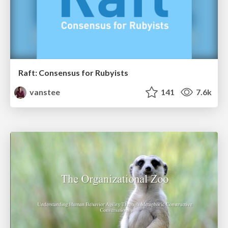
Raft: Consensus for Rubyists
vanstee
141
7.6k