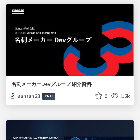
名刺メーカーDevグループ 紹介資料
sansan33
0
1.2k
PRO