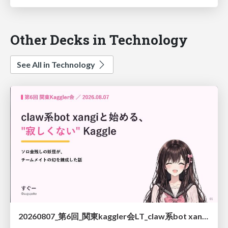
Other Decks in Technology
See All in Technology
20260807_第6回_関東kaggler会LT_claw系bot xangiと始める、"寂しくない" kaggle