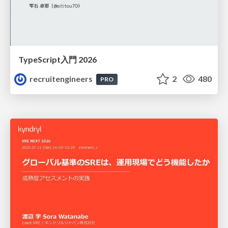
TypeScript入門 2026
recruitengineers
2
480
PRO