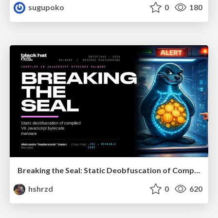
sugupoko
0
180
Breaking the Seal: Static Deobfuscation of Compiled V8 JavaScript Bytecode Malware
hshrzd
0
620