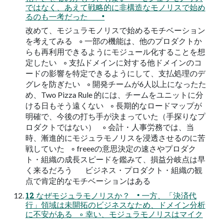
ではなく、あえて戦略的に非構造なモノリスで始め
るのも一考だった •
改めて、モジュラモノリスで始めるモチベーション
を考えてみる ◦ 一部の機能は、他のプロダクトか
らも再利用できるようにモジュール化することを想
定したい ◦ 支払ドメインに対する他ドメインのコ
ードの影響を特定できるようにして、支払処理のデ
グレを防ぎたい ◦ 開発チームが6人以上になったた
め、Two Pizza Rule 的には、チームをユニットに分
ける日もそう遠くない ◦ 長期的なロードマップが
明確で、今後の打ち手が決まっていた（手探りなプ
ロダクトではない） ◦ 会計・人事労務では、当
時、漸進的にモジュラモノリスを浸透させるのに苦
戦していた ◦ freeeの意思決定の速さやプロダク
ト・組織の成長スピードを鑑みて、損益分岐点は早
く来るだろう ビジネス・プロダクト・組織の観
点で肯定的なモチベーションはある
12 なぜモジュラモノリスか？ • 一方、「決済代
行」領域は未開拓のビジネスなため、ドメイン分析
に不安がある ◦ 幸い、モジュラモノリスはマイク