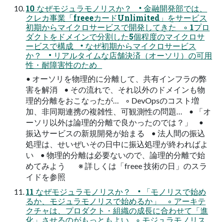
10 なぜモジュラモノリスか？ • 金融開発部では、
クレカ事業「freeeカードUnlimited」をサービス
初期からマイクロサービスで開発してきた ◦ 1プロ
ダクトをドメインで分割した5個程度のマイクロサ
ービスで構成 • なぜ初期からマイクロサービス
か？ • リアルタイムな店舗決済（オーソリ）の可用
性・耐障害性のため
• オーソリを物理的に分離して、共有インフラの弊
害を解消 • その流れで、それ以外のドメインも物
理的分離をおこなったが… ◦ DevOpsのコスト増
加、非同期連携の複雑性、可観測性の問題… • 「オ
ーソリ以外は論理的分離で良かったのでは？」 •
振込サービスの新規開発が始まる • 法人間の振込
処理は、せいぜいその日中に振込処理が終わればよ
い • 物理的分離は必要ないので、論理的分離で始
めてみよう ※ 詳しくは「freee 技術の日」のスラ
イドを参照
11 なぜモジュラモノリスか？ • 「モノリスで始め
るか、モジュラモノリスで始めるか」 ◦ アーキテ
クチャは、プロダクト・組織の成長に合わせて「進
化」させるのがもっともよい ◦ モジュラモノリス