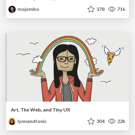
mojombo
378
71k
Art, The Web, and Tiny UX
lynnandtonic
304
22k