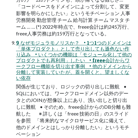
「コードベースをドメインによって分割して、変更
影響を明らかにしたい」というモチベーション 人事
労務開発 勤怠管理 チーム 給与計算 チーム マスタ チ
ーム … … (*) 2022年時点で、freee会計は約245万行、
freee人事労務は約159万行となっている。
9 なぜモジュラモノリスか？ • 1つ1つのドメインは
「単体プロダクト」として売り出しても遜色ない作
り込み • いくつかの機能は「モジュール化して他の
プロダクトでも再利用」したい • freee会計からワ
ークフロー機能を切り出す事例 • 他のドメインから
分離して実装していたが、蓋を開くと、望ましくな
い依存
関係が生じており、ロジックの切り出しに難航 •
SQLにおいては、ワークフロードメイン以外のデー
タとのJOINが想像以 上にあり、洗い出しと切り出
しに難航 • そのため、freee会計からのDB分離も難
航した ※ 詳しくは「freee 技術の日」のスライド
を参照 「将来的なマイクロサービス化に備えて、
他のドメインとはしっかり分離したい」というモチ
ベーション