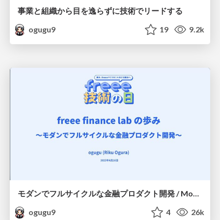
事業と組織から目を逸らずに技術でリードする
ogugu9
19
9.2k
モダンでフルサイクルな金融プロダクト開発 / Modern full-cycle financial product development
ogugu9
4
26k