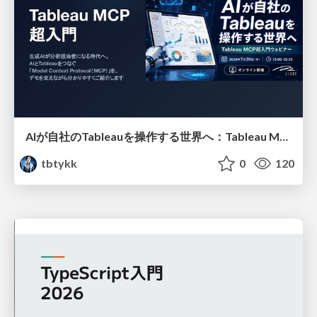
AIが自社のTableauを操作する世界へ：Tableau MCP超入門
tbtykk
0
120