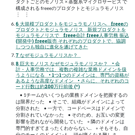
ダクトごとのモノリス × 基盤系マイクロサービス で
構成される freeeのプロダクトとモジュラモノリス
︙ ︙
6 大規模プロダクトをモジュラモノリスへ freeeの
プロダクトとモジュラモノリス 新規プロダクトを
モジュラモノリスで freee会計 freee人事労務 振込
(開発中) freee販売 それぞれのプロダクトで、協調
しつつも独自に進化を遂げてきた
7 なぜモジュラモノリスか？
8 巨大モノリス なぜモジュラモノリスか？ • 会
計・人事労務では、複数の複雑な業務ドメインを扱
うようになる • 1つ1つのドメインは、専門の資格が
あるような高度なドメイン • さらに、それぞれのコ
ード行数は約200万行前後 (*)
• 1チームがいくつもの業務ドメインを把握するの
は限界だった • そこで、組織がドメインによって
分割された • 一方で、コードベースはドメインで
分割されていなかった • そのため、お互いの変更
影響を恐れながら開発していた ◦ 隣のドメインは
専門的すぎてまったくわからない… ◦ そもそも、自
分のチームのドメインも、頭が痛くなる難しさ…