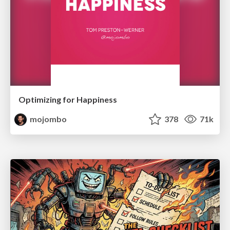
Optimizing for Happiness
mojombo
378
71k