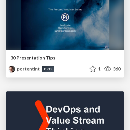
30 Presentation Tips
portentint
1
360
PRO