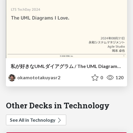
私が好きなUMLダイアグラム / The UML Diagrams I Love.
okamototakuyasr2
0
120
Other Decks in Technology
See All in Technology