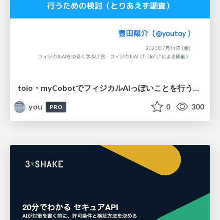
toio・myCobotでフィジカルAIっぽいことを行うための検討（とりあえず調査） / フィジカルAI LT（IoTLTによる開催）
you
0
300
PRO