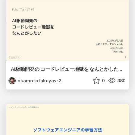
AI駆動開発の コードレビュー地獄を なんとかしたい / code-review-with-ai
okamototakuyasr2
0
380