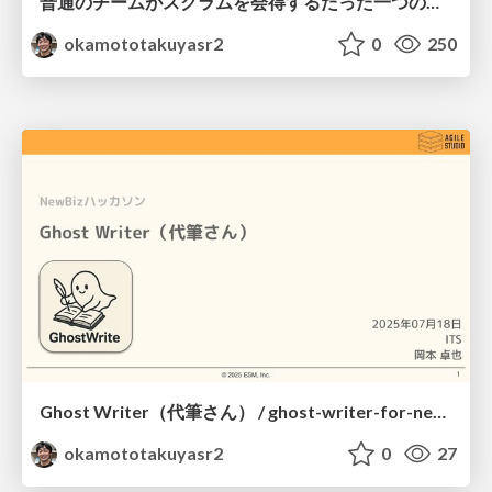
普通のチームがスクラムを会得するたった一つの冴えたやり方 / the best way to scrum
okamototakuyasr2
0
250
Ghost Writer（代筆さん） / ghost-writer-for-newbiz-hackathon
okamototakuyasr2
0
27