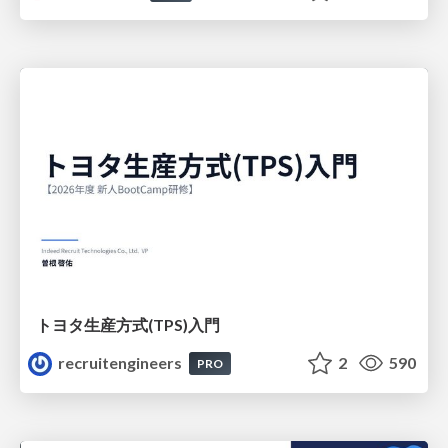
トヨタ⽣産⽅式(TPS)⼊⾨
recruitengineers
2
590
PRO