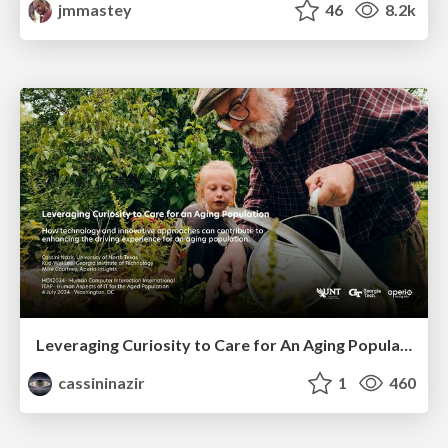
jmmastey
46
8.2k
Leveraging Curiosity to Care for An Aging Population
cassininazir
1
460