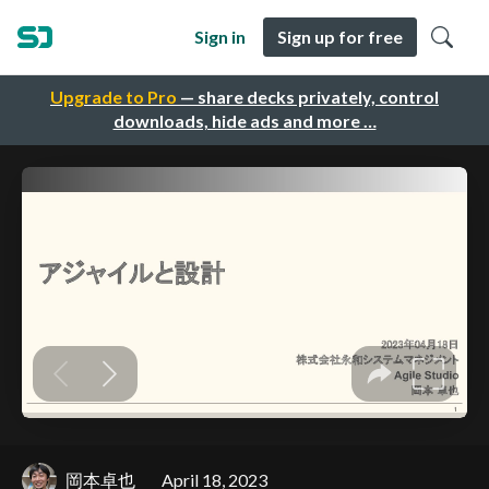
Sign in
Sign up for free
Upgrade to Pro
— share decks privately, control
downloads, hide ads and more …
岡本卓也
April 18, 2023