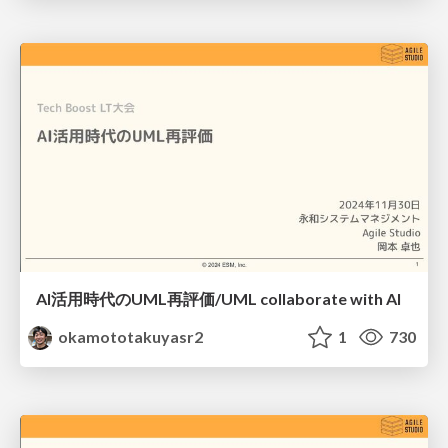
AI活用時代のUML再評価/UML collaborate with AI
okamototakuyasr2
1
730