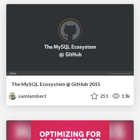
The MySQL Ecosystem @ GitHub 2015
samlambert
251
13k