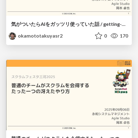
気がついたらAIをガッツリ使っていた話 / getting-close-to-generate-ai
okamototakuyasr2
0
170