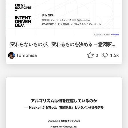
変わらないものが、変わるものを決める — 意図駆動開発 × イベントソーシング × イミュータブル | What Doesn't Change Decides What Can — IDD × Event Sourcing × Immutability
tomohisa
0
1.3k