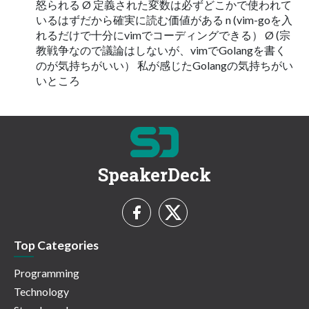
怒られる Ø 定義された変数は必ずどこかで使われて
いるはずだから確実に読む価値がある n (vim-goを⼊
れるだけで⼗分にvimでコーディングできる） Ø (宗
教戦争なので議論はしないが、vimでGolangを書く
のが気持ちがいい） 私が感じたGolangの気持ちがい
いところ
SpeakerDeck
Top Categories
Programming
Technology