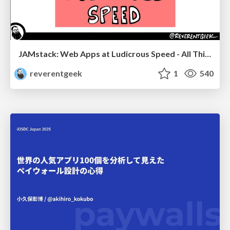
JAMstack: Web Apps at Ludicrous Speed - All Things Open 2022
reverentgeek
1
540