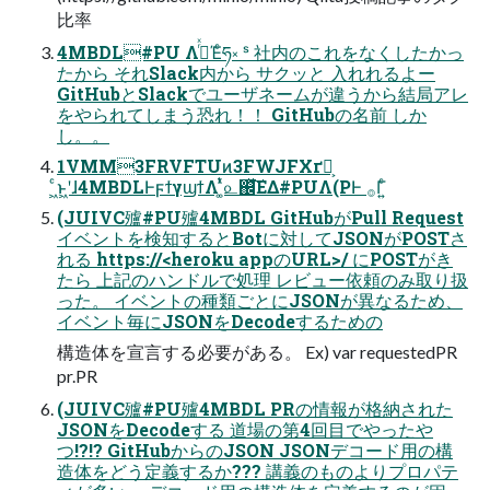
⽐率
4MBDL#PU Λ࡞ͬͯΈͨཧ༝ ˢ 社内のこれをなくしたかっ
たから それSlack内から サクッと ⼊れれるよー
GitHubとSlackでユーザネームが違うから結局アレ
をやられてしまう恐れ！！ GitHubの名前 しか
し。。
1VMM3FRVFTUͷ3FWJFXґཔ͕
͖ͨͱ͖ʹɺ4MBDLͰϝϯγϣϯΛ ͚ͭͯ௨஌ͯ͘͠ΕΔ#PUΛ(PͰ ࡞Γ͍ͨ
(JUIVC㱺#PU㱺4MBDL GitHubがPull Request
イベントを検知するとBotに対してJSONがPOSTさ
れる https://<heroku appのURL>/ にPOSTがき
たら 上記のハンドルで処理 レビュー依頼のみ取り扱
った。 イベントの種類ごとにJSONが異なるため、
イベント毎にJSONをDecodeするための
構造体を宣⾔する必要がある。 Ex) var requestedPR
pr.PR
(JUIVC㱺#PU㱺4MBDL PRの情報が格納された
JSONをDecodeする 道場の第4回⽬でやったや
つ!?!? GitHubからのJSON JSONデコード⽤の構
造体をどう定義するか??? 講義のものよりプロパテ