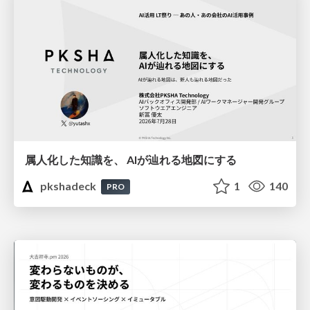
属人化した知識を、 AIが辿れる地図にする
pkshadeck
1
140
PRO