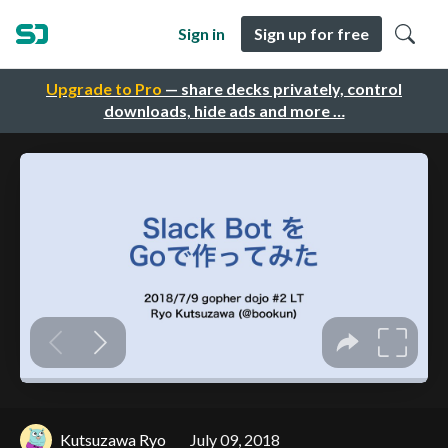
Sign in
Sign up for free
Upgrade to Pro
— share decks privately, control
downloads, hide ads and more …
Kutsuzawa Ryo
July 09, 2018