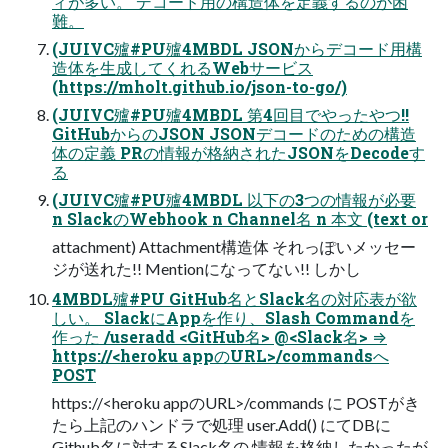
ィが多い。 デコード⽤の構造体を定義するのが困
難。
(JUIVC㱺#PU㱺4MBDL JSONからデコード⽤構
造体を⽣成してくれるWebサービス
(https://mholt.github.io/json-to-go/)
(JUIVC㱺#PU㱺4MBDL 第4回⽬でやったやつ!!
GitHubからのJSON JSONデコードのための構造
体の定義 PRの情報が格納されたJSONをDecodeす
る
(JUIVC㱺#PU㱺4MBDL 以下の3つの情報が必要
n SlackのWebhook n Channel名 n 本⽂ (text or
attachment) Attachment構造体 それっぽいメッセー
ジが送れた!! Mentionになってない!! しかし
4MBDL㱺#PU GitHub名とSlack名の対応表が欲
しい。 SlackにAppを作り、Slash Commandを
作った /useradd <GitHub名> @<Slack名> ⇒
https://<heroku appのURL>/commandsへ
POST
https://<heroku appのURL>/commands に POSTがき
たら上記のハンドラで処理 user.Add() にてDBに
Github名に対するSlack名の 情報を格納したかったが