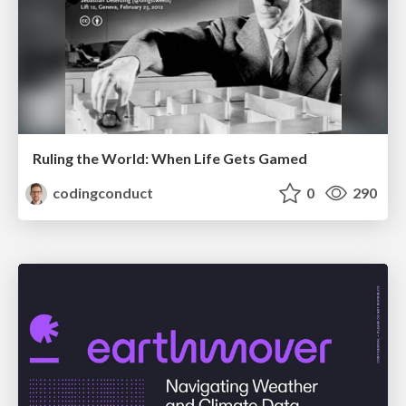
Ruling the World: When Life Gets Gamed
codingconduct
0
290