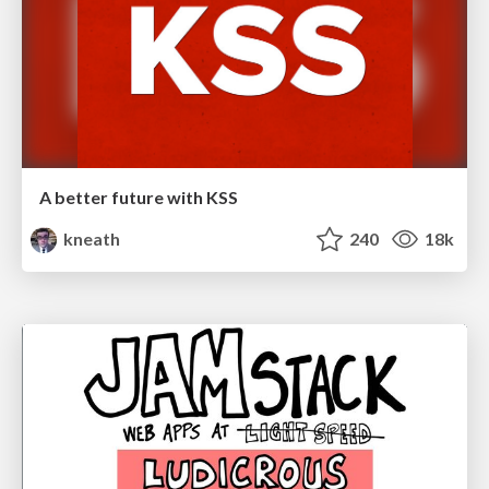
A better future with KSS
kneath
240
18k