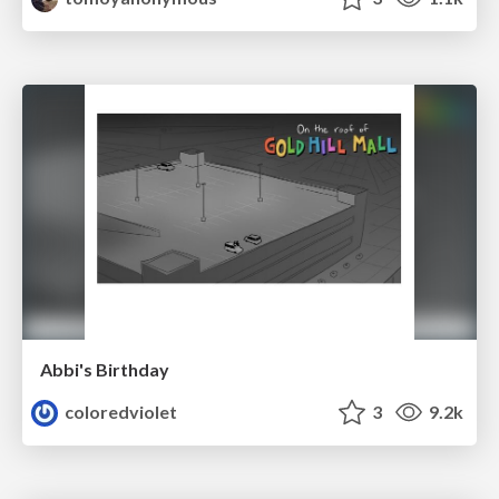
Abbi's Birthday
coloredviolet
3
9.2k