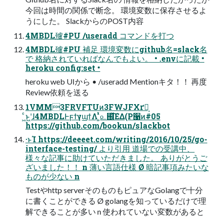
今回は時間の関係で断念。 環境変数に保存させるよ
うにした。 SlackからのPOST内容
4MBDL㱺#PU /useradd コマンドを打つ
4MBDL㱺#PU 補⾜ 環境変数にgithub名=slack名
で 格納されていればなんでもよい。 • .envに記載 •
heroku config:set •
heroku web UIから • /useradd Mentionキタ！！ 再度
Review依頼を送る
1VMM3FRVFTUͷ3FWJFXґཔ͕
͖ͨͱ͖ʹɺ4MBDLͰϝϯγϣϯΛ ͚ͭͯ௨஌ͯ͘͠ΕΔ(P੡ͷ#05
https://github.com/bookun/slackbot
·ͱΊ https://deeeet.com/writing/2016/10/25/go-
interface-testing/ より引⽤ 道場での受講中、
様々な記事に助けていただきました。 ありがとうご
ざいました！！ n 薄い⾔語仕様 Ø 暗記事項みたいな
ものが少ない n
Testやhttp serverそのものもピュアなGolangで⼗分
に書くことができる Ø golangを知っているだけで理
解できることが多い n 使われていない変数があると