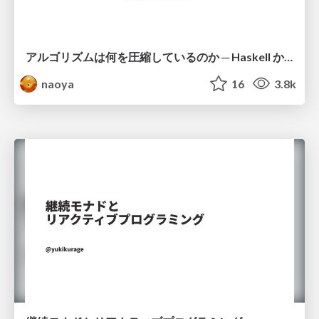
アルゴリズムは何を圧縮しているのか ─ Haskell から育った「圧縮代数」というメンタルモデル
naoya
16
3.8k