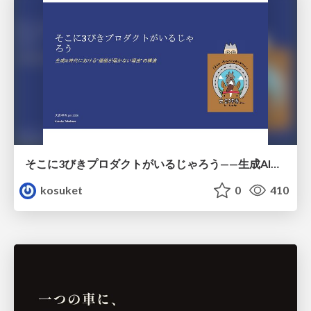
そこに3びきプロダクトがいるじゃろう——生成AI時代における“価値が届かない理由”の構造
kosuket
0
410