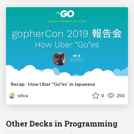
Recap: `How Uber "Go"es` in Japanese
oliva
0
250
Other Decks in Programming