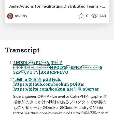
Agile Actions for Facilitating Distributed Teams - ADO2019
mkilby
0
240
Transcript
4MBDL#PUΛ (PͰ࡞ͬͯΈͨ
HPQIFSEPKP-5
3ZP,VUTV[BXB !CPPLVO
https://github.com/bookun pQiita:
https://qiita.com/bookun nお仕事 pServer
Side Engineer ØPHP / Laravel or CakePHP ngopher道
場参加のきっかけ p興味のあるプロダクトでgo製の
ものが多かった ØDocker ØCloud Foundry ØMinio
(https://github.com/minio/minio) Qiita投稿記事のタグ