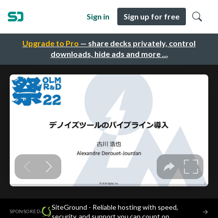
Sign in
Sign up for free
Upgrade to Pro
— share decks privately, control
downloads, hide ads and more …
SiteGround - Reliable hosting with speed,
·
→
SPONSORED
security, and support you can count on.