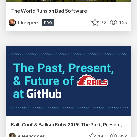
The World Runs on Bad Software
bkeepers
72
12k
PRO
RailsConf & Balkan Ruby 2019: The Past, Present, and Future of Rails at GitHub
eileencodes
141
35k