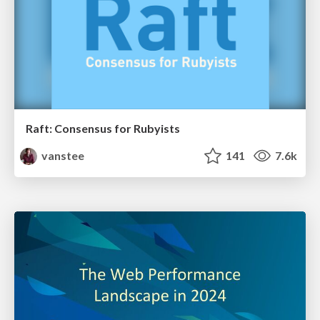
Raft: Consensus for Rubyists
vanstee
141
7.6k