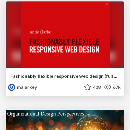
Fashionably flexible responsive web design (full day workshop)
malarkey
408
67k