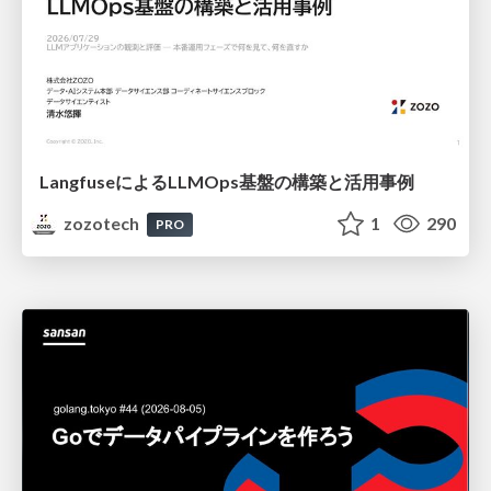
LangfuseによるLLMOps基盤の構築と活用事例
zozotech
1
290
PRO