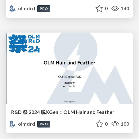
olmdrd
0
140
PRO
R&D 祭 2024 脱XGen：OLM Hair and Feather
olmdrd
0
100
PRO