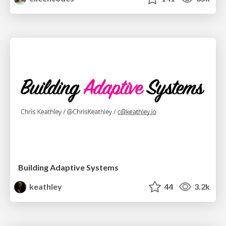
Building Adaptive Systems
keathley
44
3.2k