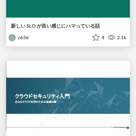
新しい SLO が良い感じにハマっている話
z63d
4
2.1k