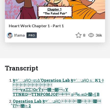
Heart Work Chapter 1 - Part 1
lfama
8
36k
PRO
Transcript
ӡ༻ઃܭϥϘ߹ಉձࣾ Operation Lab ӡ༻ઃܭϥϘ େֶӃʹߦ͜͏ 1

γχΞΞʔΩςΫτ೾ా໺༟Ұ
TTNKQTTNPOMJOF ʙͦͷޙͷహ຤ͱ͜Ε͔Β
Operation Lab ӡ༻ઃܭϥϘ ೥݄೔
ͪΐ͏Ͳ೥લ 2