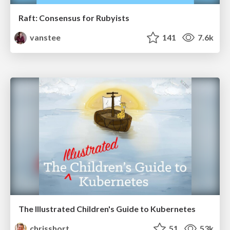
Raft: Consensus for Rubyists
vanstee
141
7.6k
The Illustrated Children's Guide to Kubernetes
chrisshort
51
53k