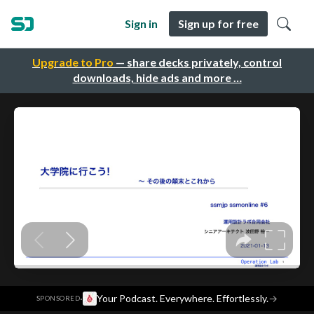
Sign in
Sign up for free
Upgrade to Pro
— share decks privately, control
downloads, hide ads and more …
·
Your Podcast. Everywhere. Effortlessly.
→
SPONSORED