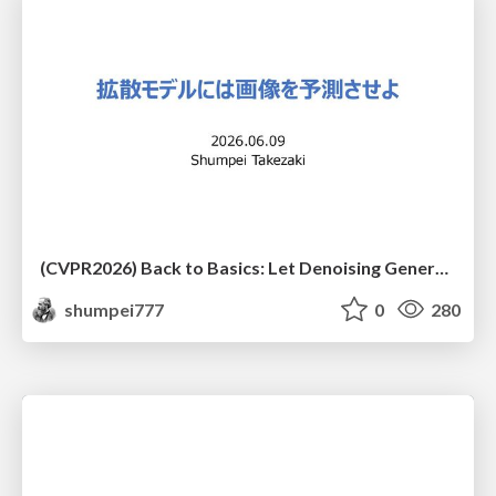
(CVPR2026) Back to Basics: Let Denoising Generative Models Denoise
shumpei777
0
280