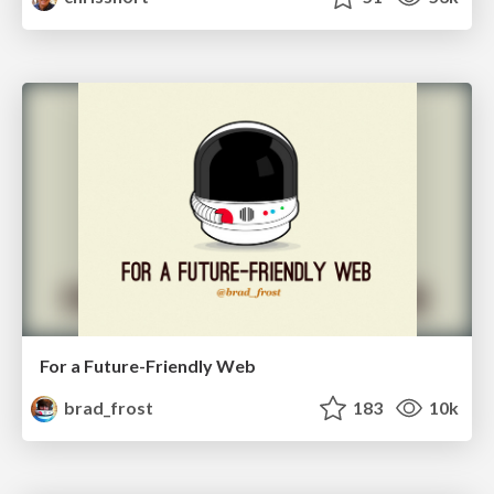
For a Future-Friendly Web
brad_frost
183
10k