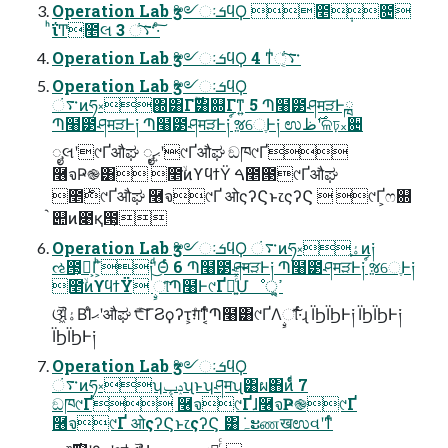
Operation Lab ӡ༻ઃܭϥϘ ೥݄೔
ͪΐ͏Ͳ೥લ 3 ࠳ં͠·ͨ͠
Operation Lab ӡ༻ઃܭϥϘ 4 ͳͥ࠳ં͔ͨ͠
Operation Lab ӡ༻ઃܭϥϘ
࠳ંͷཧ༝΍͸Γ࣌ؒ͸଍Γͳ͍ 5 Պ໨౳ཤमੜͰྑ
Պ໨౳ཤमੜͰ༏ Պ໨౳ཤमੜͰ༏ ์ૹେֶͰ༏ ಉ࣌ظʹଳঢ়᙮਄
ೖֶલʹ୯Ґऔಘ ೖֶޙ͙͢ʹ୯Ґऔಘ ඞཁ୯Ґ
࿦จҎ֎͸ ೥ۙ͘ͷϒϥϯΫ ࠓ೥౓୯Ґऔಘ
೥࣍୯Ґऔಘ ࿦จ୯Ґ ओςʔϚͱ෭ςʔϚ  ୯Ґ͕ෆ଍
॓୊ͷ೉қ౓͕
Operation Lab ӡ༻ઃܭϥϘ ࠳ંͷཧ༝ֶۀͷ༏
ઌ౓͕Լ͕Γ͕ͪ༏ʹͩ͜Θͬͨ 6 Պ໨౳ཤमੜͰ༏ Պ໨౳ཤमੜͰ༏ ์ૹେֶͰ༏
೥ۙ͘ͷϒϥϯΫ ࣙୀͨ͠Պ໨Ͱ୯Ґຬ͍ͨͯͨ͠Մೳੑ͕ߴ͍
ଔۀ͖͋ΒΊͨޙʹऔಘ ܽ੮ͨ͠ΓϨϙʔτ͕ग़ͤͳ͔ͬͨՊ໨͸୯ҐΛࣙୀͯ͠͠·ͬͨɻ ΪϦΪϦͰ༏ ΪϦΪϦͰ༏
ΪϦΪϦͰ༏
Operation Lab ӡ༻ઃܭϥϘ
࠳ંͷཧ༝ʮݚڀʯͱʮཤमʯ͸ผ΋ͷͩͬͨ 7
ඞཁ୯Ґ ࿦จ୯Ґɺ࿦จҎ֎୯Ґ
࿦จ୯Ґ ओςʔϚͱ෭ςʔϚ ͸݁ہະணखಉવʹͳͬͨ