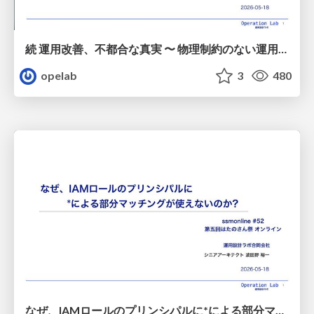
続 運用改善、不都合な真実 〜 物理制約のない運用改善はほとんど無価値 / 20260518-ssmjp-kaizen-no-value-without-physical-constraints
opelab
3
480
なぜ、IAMロールのプリンシパルに*による部分マッチングが使えないのか? / 20260518-ssmjp-iam-role-principal