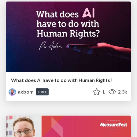
What does AI have to do with Human Rights?
axbom
1
2.3k
PRO