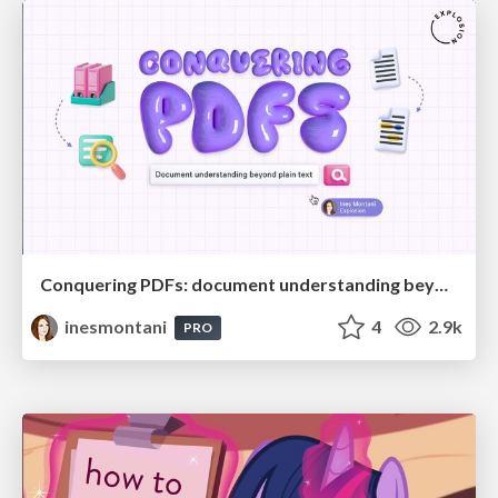
Conquering PDFs: document understanding beyond plain text
inesmontani
4
2.9k
PRO