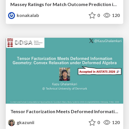
Massey Ratings for Match Outcome Prediction in Table Tennis: Evidence of Greater Stability than the ITTF World Ranking
konakalab
0
120
Tensor Factorization Meets Deformed Information Geometry: Convex Relaxation under Deformed Algebra
gkazunii
0
120