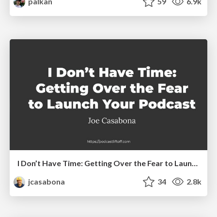
palkan
59
6.9k
I Don’t Have Time: Getting Over the Fear to Launch Your Podcast
jcasabona
34
2.8k