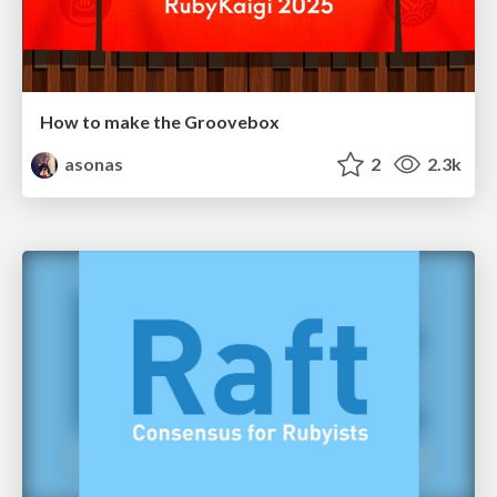
How to make the Groovebox
asonas
2
2.3k