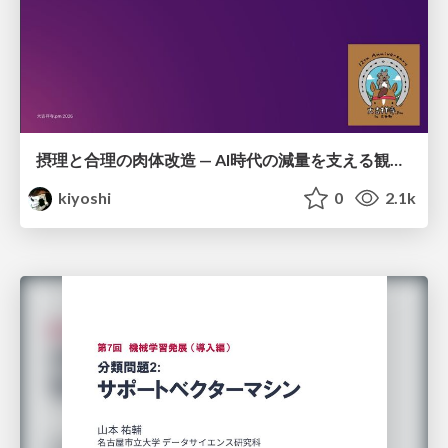
摂理と合理の肉体改造 — AI時代の減量を支える観測・制御・継続
kiyoshi
0
2.1k