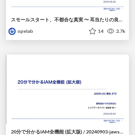
スモールスタート、不都合な真実 〜 耳当たりの良い言葉に現場が振り回されないために/20240930-ssmjp-small-start
opelab
14
2.7k
20分で分かるIAM全機能 (拡大版) / 20240903-jawsug-yokohama-iam