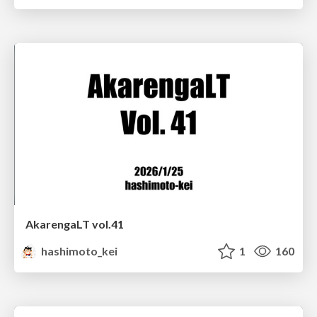
AkarengaLT vol.41
hashimoto_kei
1
160