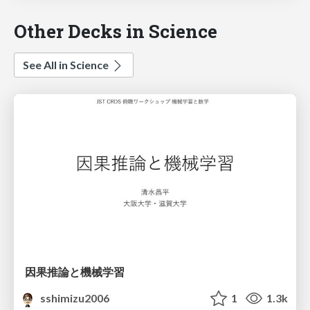
Other Decks in Science
See All in Science
因果推論と機械学習
sshimizu2006
1
1.3k