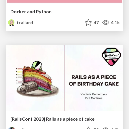
Docker and Python
trallard
47
4.1k
[RailsConf 2023] Rails as a piece of cake