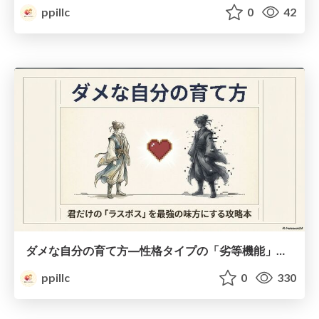
ppillc
0
42
ダメな自分の育て方―性格タイプの「劣等機能」から理解するニガテ克服術
ppillc
0
330