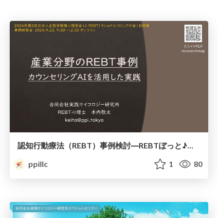
認知行動療法（REBT）事例検討―REBTぼっと♪の実践
ppillc
1
80