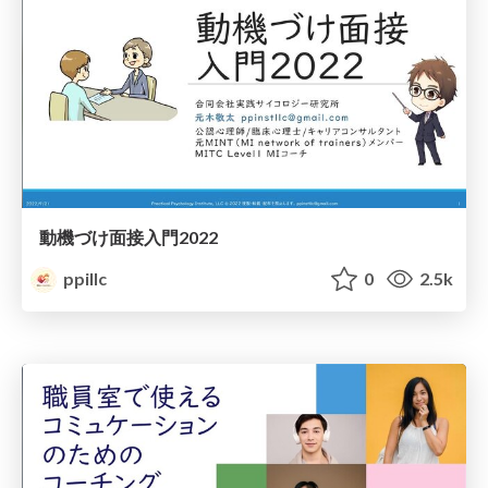
動機づけ面接入門2022
ppillc
0
2.5k