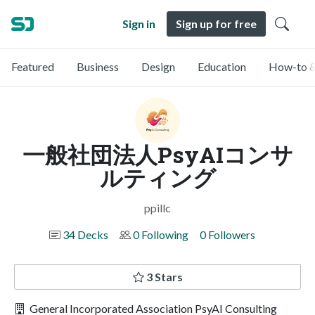
Sign in
Sign up for free
Featured
Business
Design
Education
How-to &
一般社団法人PsyAIコンサ
ルティング
ppillc
34 Decks
0 Following
0 Followers
3 Stars
General Incorporated Association PsyAI Consulting