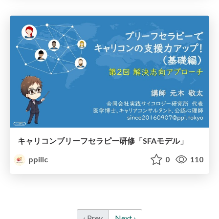
キャリコンブリーフセラピー研修「SFAモデル」
ppillc
0
110
‹ Prev
Next ›