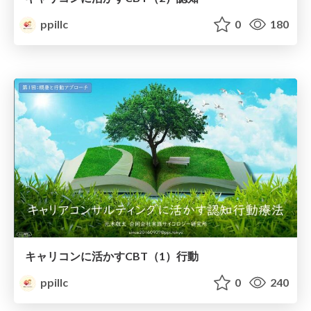
ppillc
0
180
キャリコンに活かすCBT（1）行動
ppillc
0
240