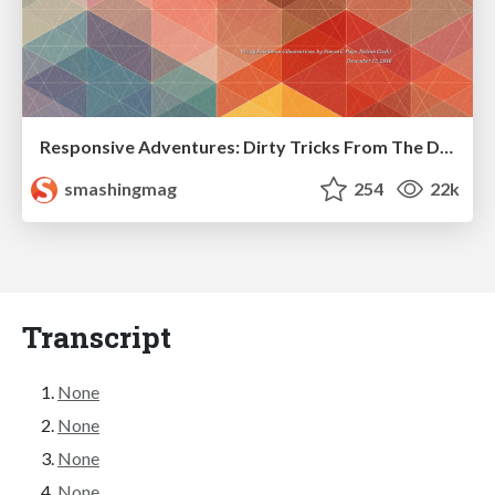
Responsive Adventures: Dirty Tricks From The Dark Corners of Front-End
smashingmag
254
22k
Transcript
None
None
None
None