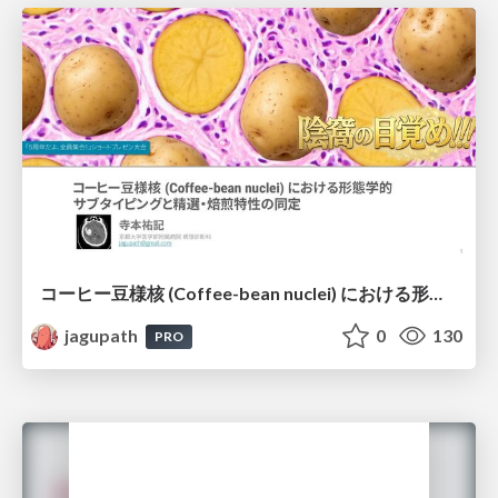
コーヒー豆様核 (Coffee-bean nuclei) における形態学的サブタイピングと精選・焙煎特性の同定
jagupath
0
130
PRO