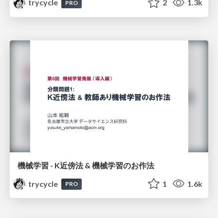
trycycle
2
1.3k
PRO
機械学習 - K近傍法 & 機械学習のお作法
trycycle
1
1.6k
PRO