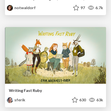
notwaldorf
97
6.7k
Writing Fast Ruby
sferik
630
63k