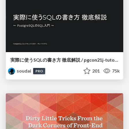
実際に使うSQLの書き方 徹底解説 / pgcon21j-tutorial
soudai
201
75k
PRO