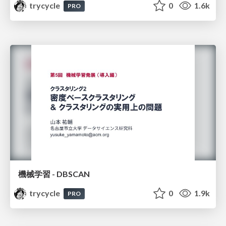
trycycle
0
1.6k
PRO
機械学習 - DBSCAN
trycycle
0
1.9k
PRO