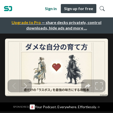
Sign in
Sign up for free
Upgrade to Pro
— share decks privately, control
downloads, hide ads and more …
·
Your Podcast. Everywhere. Effortlessly.
→
SPONSORED