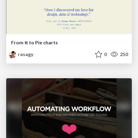
From π to Pie charts
rasagy
0
250