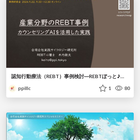
認知行動療法（REBT）事例検討―REBTぼっと♪の実践
ppillc
1
80