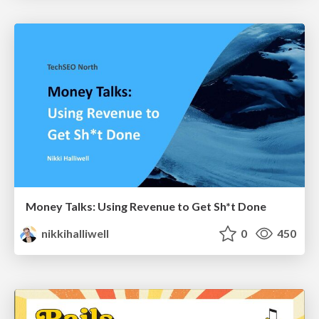
Money Talks: Using Revenue to Get Sh*t Done
nikkihalliwell
0
450