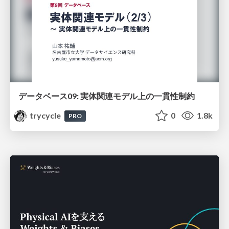
データベース09: 実体関連モデル上の一貫性制約
trycycle
0
1.8k
PRO