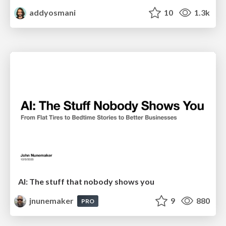
addyosmani
10
1.3k
AI: The stuff that nobody shows you
jnunemaker
9
880
PRO