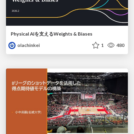
Physical AIを支えるWeights & Biases
olachinkei
1
480