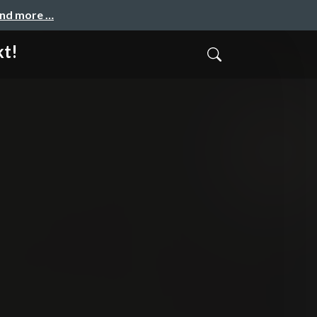
and more …
kt!