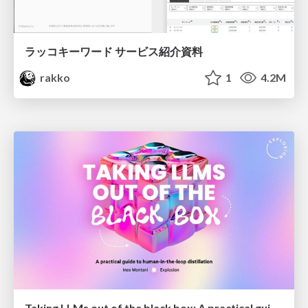
ラッコキーワード サービス紹介資料
rakko
1
4.2M
Taking LLMs out of the black box: A practical guide to human-in-the-loop distillation