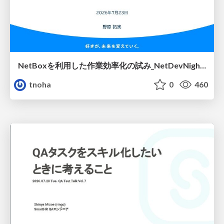
NetBoxを利用した作業効率化の試み_NetDevNight4
tnoha
0
460