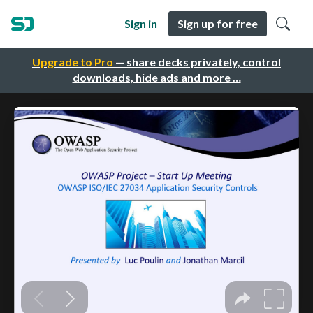
Sign in
Sign up for free
Upgrade to Pro
— share decks privately, control
downloads, hide ads and more …