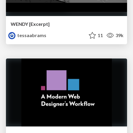
WENDY [Excerpt]
tessaabrams
11
39k