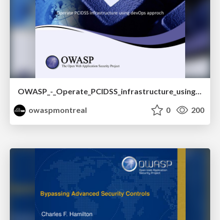
OWASP_-_Operate_PCIDSS_infrastructure_using_devOps_approch.pptx.pdf
owaspmontreal
0
200