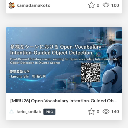
kamadamakoto
0
100
[MIRU26] Open-Vocabulary Intention-Guided Object Detection in Diverse Scenes
keio_smilab
0
140
PRO