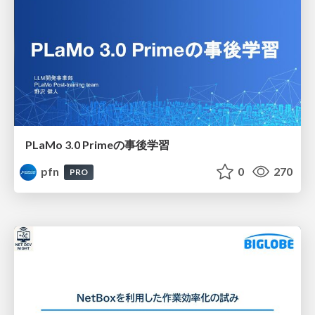
PLaMo 3.0 Primeの事後学習
pfn
0
270
PRO