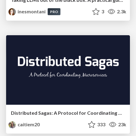
inesmontani
3
2.3k
PRO
Distributed Sagas: A Protocol for Coordinating Microservices
caitiem20
333
23k