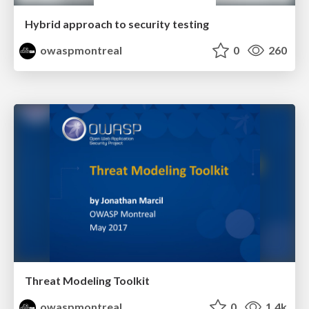
Hybrid approach to security testing
owaspmontreal
0
260
Threat Modeling Toolkit
owaspmontreal
0
1.4k