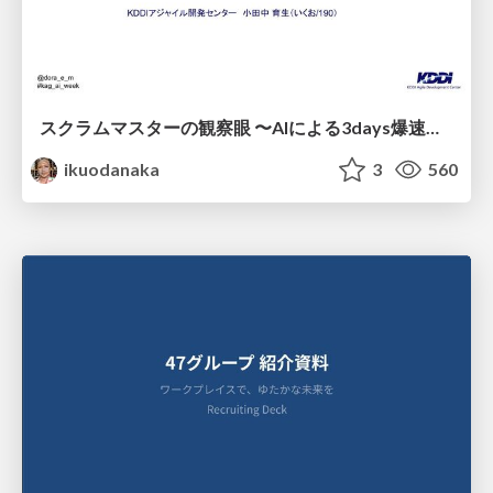
スクラムマスターの観察眼 〜AIによる3days爆速キャッチアップと次の一手〜/The Scrum Master's Insight: Lightning-Fast 3-Day Catch-Up with AI and the Next Move
ikuodanaka
3
560