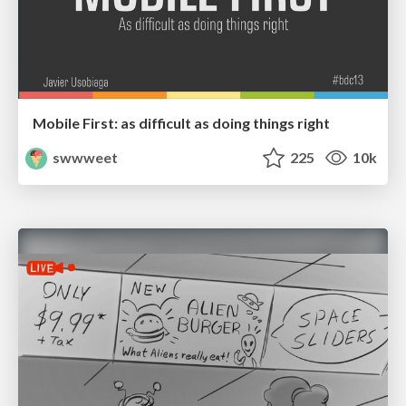
Mobile First: as difficult as doing things right
swwweet
225
10k