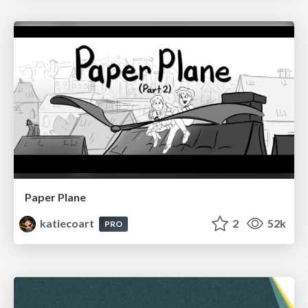
Paper Plane
katiecoart
2
52k
PRO