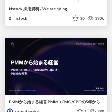
Nstock 採用資料 / We are hiring
nstock
30
390k
PMMから始まる経営 PMM→CMO/CPOの5年から導いた、 PMMの役割
kazuotanaka
1
380