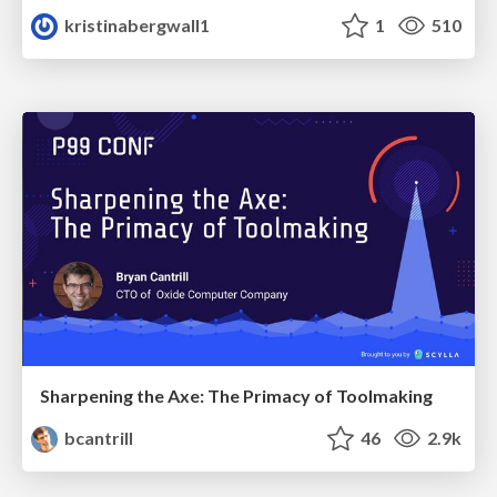
kristinabergwall1
1
510
Sharpening the Axe: The Primacy of Toolmaking
bcantrill
46
2.9k