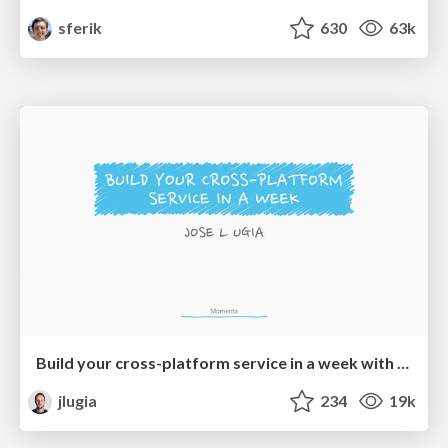
sferik
630
63k
Build your cross-platform service in a week with App Engine
jlugia
234
19k