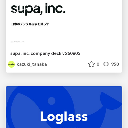
supa, inc. company deck v260803
kazuki_tanaka
0
950