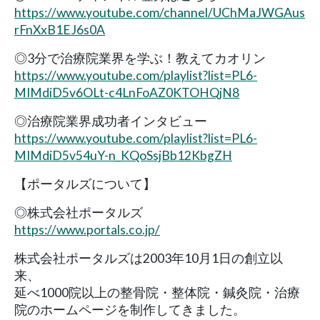
https://www.youtube.com/channel/UChMaJWGAus
rFnXxB1EJ6s0A
◎3分で治療院業界を学ぶ！教えてカオリン
https://www.youtube.com/playlist?list=PL6-
MIMdiD5v6OLt-c4LnFoAZ0KTOHQjN8
◎治療院業界成功者インタビュー
https://www.youtube.com/playlist?list=PL6-
MIMdiD5v54uY-n_KQoSsjBb12KbgZH
【ポータルズについて】
◎株式会社ポータルズ
https://www.portals.co.jp/
株式会社ポータルズは2003年10月1日の創立以
来、
延べ1000院以上の整骨院・整体院・鍼灸院・治療
院のホームページを制作してきました。