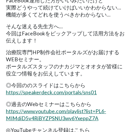
FaceBook運用した方がいいみたいだけど
実際どうやって続けていけばいいかわからない…
機能が多くてどれを使うべきかわからない…
そんな迷える先生方へ…
今回はFaceBookをピックアップして活用方法をお
伝えします！
治療院専門HP制作会社ポータルズがお届けする
WEBセミナー。
ポータルズスタッフのナカジマとオオタが皆様に
役立つ情報をお伝えしています。
◎今回ののスライドはこちらから
https://speakerdeck.com/portals/sns01
◎過去のWebセミナーはこちらから
https://www.youtube.com/playlist?list=PL6-
MIMdiD5v4RiBYZPSNU3wv6YxeppZ7A
◎YouTubeチャンネル登録はこちら