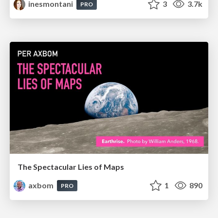
inesmontani
3
3.7k
PRO
The Spectacular Lies of Maps
axbom
1
890
PRO