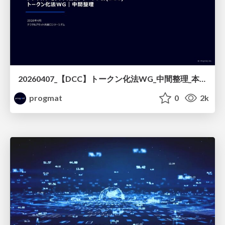
20260407_【DCC】トークン化法WG_中間整理_本紙
progmat
0
2k