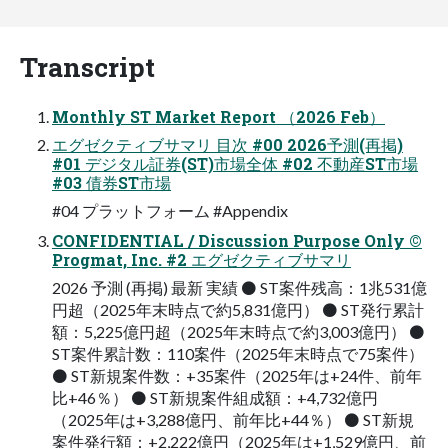
Transcript
Monthly ST Market Report （2026 Feb）
エグゼクティブサマリ 目次 #00 2026予測(再掲)
#01 デジタル証券(ST)市場全体 #02 不動産ST市場
#03 債券ST市場
#04 プラットフォーム #Appendix
CONFIDENTIAL / Discussion Purpose Only ©
Progmat, Inc. #2 エグゼクティブサマリ
2026 予測 (再掲) 最新 実績 ⚫ ST案件残高：1兆531億
円超（2025年末時点で約5,831億円） ⚫ ST発行累計
額：5,225億円超（2025年末時点で約3,003億円） ⚫
ST案件累計数：110案件（2025年末時点で75案件）
⚫ ST新規案件数：+35案件（2025年は+24件、前年
比+46％） ⚫ ST新規案件組成額：+4,732億円
（2025年は+3,288億円、前年比+44％） ⚫ ST新規
案件発行額：+2,222億円（2025年は+1,529億円、前