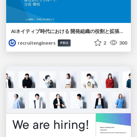
AIネイティブ時代における 開発組織の役割と拡張の可能性
recruitengineers
2
300
PRO