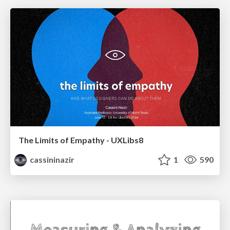
The Limits of Empathy - UXLibs8
cassininazir
1
590