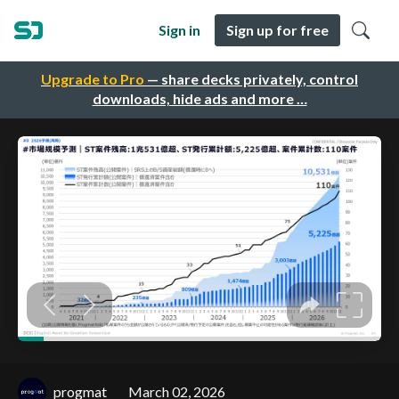
Sign in
Sign up for free
Upgrade to Pro
— share decks privately, control
downloads, hide ads and more …
progmat
March 02, 2026