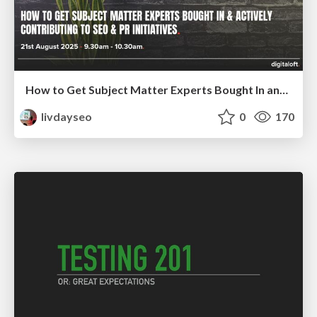
How to Get Subject Matter Experts Bought In and Actively Contributing to SEO & PR Initiatives.
livdayseo
0
170