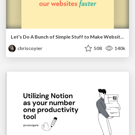
Let's Do A Bunch of Simple Stuff to Make Websites Faster
chriscoyier
508
140k