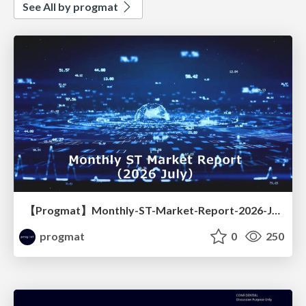
See All by progmat
【Progmat】Monthly-ST-Market-Report-2026-Jul.
progmat
0
250