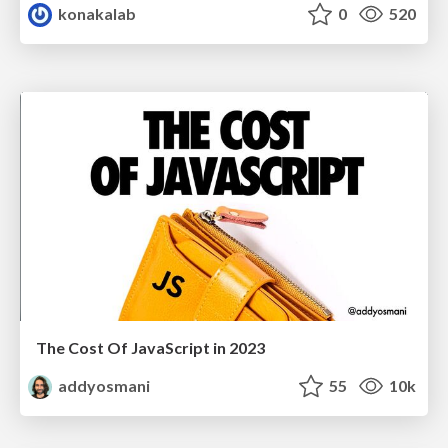
konakalab
0
520
The Cost Of JavaScript in 2023
addyosmani
55
10k