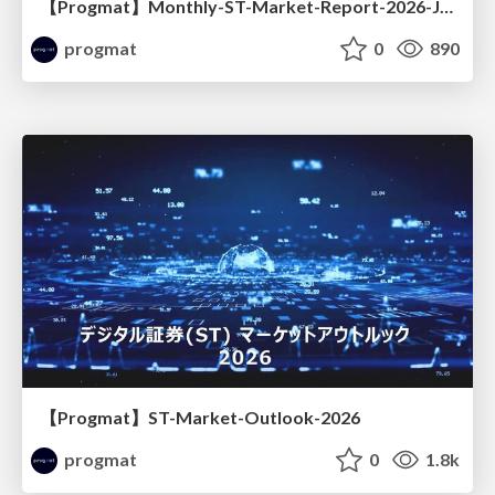
【Progmat】Monthly-ST-Market-Report-2026-Jan.
progmat
0
890
【Progmat】ST-Market-Outlook-2026
progmat
0
1.8k