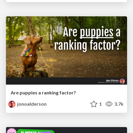
Are puppies a ranking factor?
jonoalderson
1
3.7k