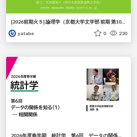
[2026前期火５] 論理学（京都大学文学部 前期 第10回）「論理学の哲学——意味とは何か（Tonkと推論主義）」
yatabe
0
230
2026年度春学期 統計学 第6回 データの関係を知る（１）ー 相関関係 (2026. 5. 14)