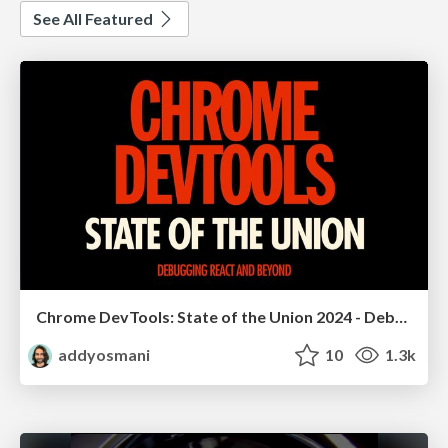
See All Featured
Chrome DevTools: State of the Union 2024 - Debugging React & Beyond
addyosmani
10
1.3k