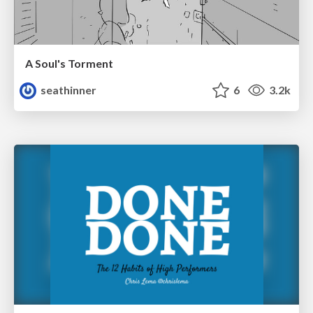
A Soul's Torment
seathinner
6
3.2k