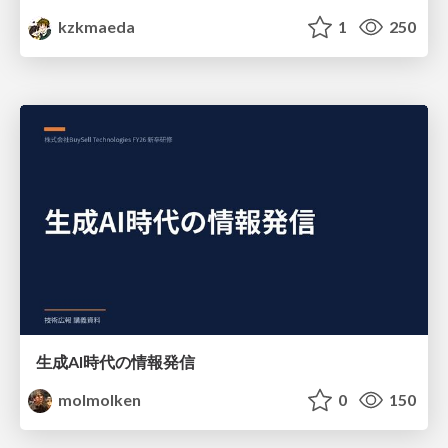
kzkmaeda
1
250
生成AI時代の情報発信
molmolken
0
150