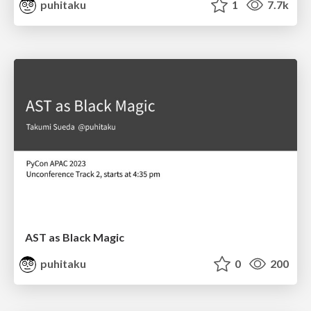
puhitaku
1
7.7k
AST as Black Magic
puhitaku
0
200