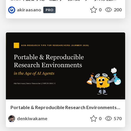
akiraasano
0
200
PRO
Portable & Reproducible Research Environments in the Age of AI Agents
denkiwakame
0
570