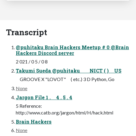
Transcript
@puhitaku Brain Hackers Meetup # 0 @Brain
Hackers Discord server
2 021 / 0 5 / 0 8
Takumi Sueda @puhitaku NICT ( ) US
GROOVE X "LOVOT" ( etc.) 3 D Python, Go
None
Jargon File 1 . 4 . 5 . 4
5 Reference:
http://www.catb.org/jargon/html/H/hack.html
Brain Hackers
None