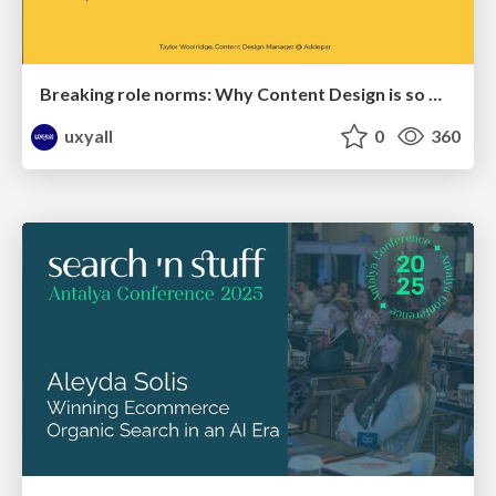
Breaking role norms: Why Content Design is so much more than writing copy - Taylor Woolridge
uxyall
0
360