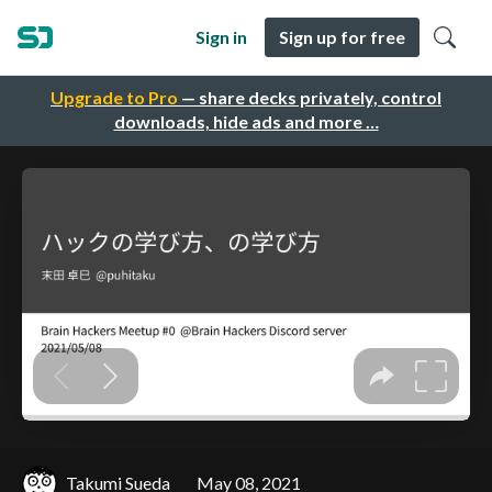
Sign in
Sign up for free
Upgrade to Pro
— share decks privately, control
downloads, hide ads and more …
Takumi Sueda
May 08, 2021