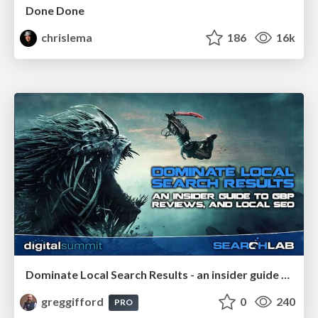
Done Done
chrislema
186
16k
Dominate Local Search Results - an insider guide to GBP, reviews, and Local SEO
greggifford
0
240
PRO