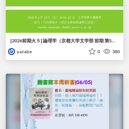
[2026前期火５] 論理学（京都大学文学部 前期 第5回）「 ならばの問題演習・proof net・かつの規則」
yatabe
0
380