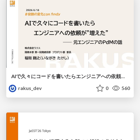
AIで久々にコードを書いたらエンジニアへの依頼が"増えた" ── 元エンジニアのPdMの話 / Using AI to Code Again After a Long Break Increased My Requests to Engineers: Insights from a Former Engineer PdM
rakus_dev
0
560