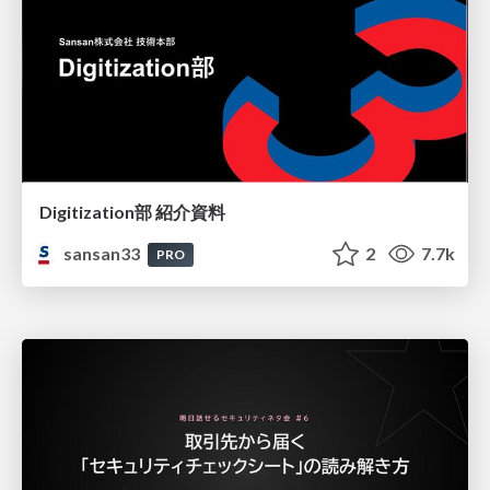
Digitization部 紹介資料
sansan33
2
7.7k
PRO