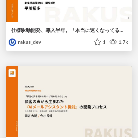
仕様駆動開発、導入半年。「本当に速くなってるの?」にデータで答える / AICon2026_hirakawa
rakus_dev
1
1.7k