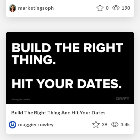
marketingsoph
0
190
Build The Right Thing And Hit Your Dates
maggiecrowley
39
3.4k