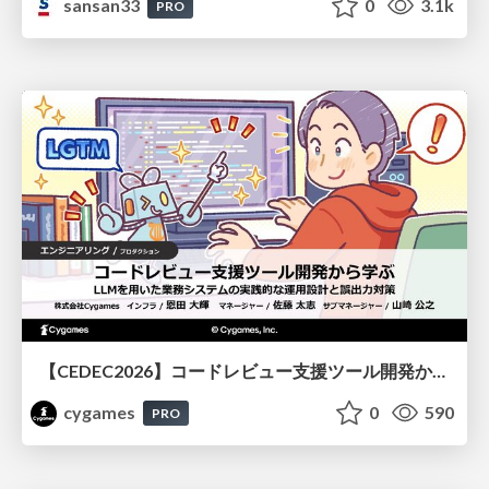
sansan33
0
3.1k
PRO
【CEDEC2026】コードレビュー支援ツール開発から学ぶ：LLMを用いた業務システムの実践的な運用設計と誤出力対策
cygames
0
590
PRO