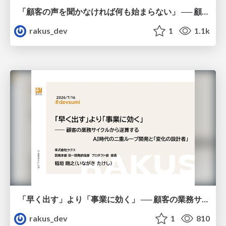
「顧客の声を聞かなければ何も始まらない」 ── 顧客の声から生まれた『AI返信補助機能』の開発プロセス / AICon2026_shikata_imai
rakus_dev
1
1.1k
「早く出す」より「事業に効く」 ── 顧客の業務サイクルから逆算するAI時代の二重ループ開発と「変化の設計者」 / devsumi2026
rakus_dev
1
810