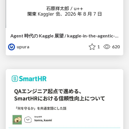
Agent 時代の Kaggle 展望 / kaggle-in-the-agentic-era
upura
1
620