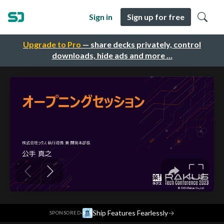
Sign in
Sign up for free
Upgrade to Pro
— share decks privately, control
downloads, hide ads and more …
·
Ship Features Fearlessly
→
SPONSORED