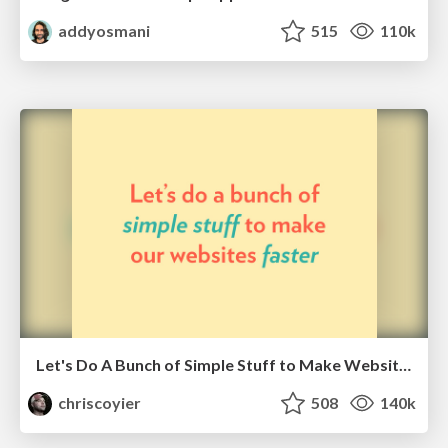
addyosmani
515
110k
Let's Do A Bunch of Simple Stuff to Make Websites Faster
chriscoyier
508
140k