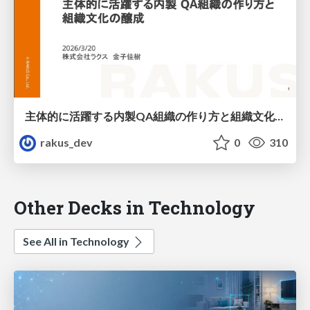
主体的に活躍する内製QA組織の作り方と組織文化の醸成 / How to Build a Proactive In-house QA Organization and Foster Its Culture
rakus_dev
0
310
Other Decks in Technology
See All in Technology