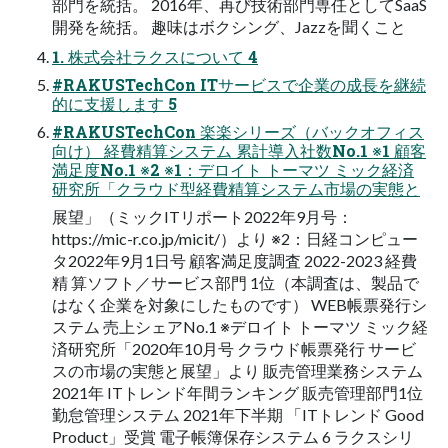
部門を統括。 2016年、再び技術部門専任としてSaaS
開発を統括。 趣味はボクシング、Jazzを聞くこと
1. 株式会社ラクスについて 4
#RAKUSTechCon ITサービスで企業の成長を継続
的に支援します 5
#RAKUSTechCon 楽楽シリーズ（バックオフィス
向け） 経費精算システム 累計導入社数No.1 ※1 顧客
満足度No.1 ※2 ※1：デロイト トーマツ ミック経済
研究所「クラウド型経費精算システム市場の実態と
展望」（ミックITリポート2022年9月号：
https://mic-r.co.jp/micit/）より ※2：日経コンピュー
タ2022年9月1日号 顧客満足度調査 2022-2023 経費
精 算ソフト／サービス部門 1位（本調査は、製品で
はなく企業を対象にしたものです） WEB帳票発行シ
ステム 売上シェアNo.1 ※デロイト トーマツ ミック経
済研究所「2020年10月号 クラウド帳票発行 サービ
スの市場の実態と展望」より 販売管理業務システム
2021年 ITトレンド年間ランキング 販売管理部門1位
勤怠管理システム 2021年下半期 「ITトレンド Good
Product」受賞 電子帳簿保存システム 6 ラクスシリ