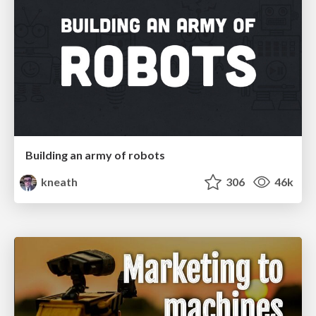
Building an army of robots
kneath
306
46k