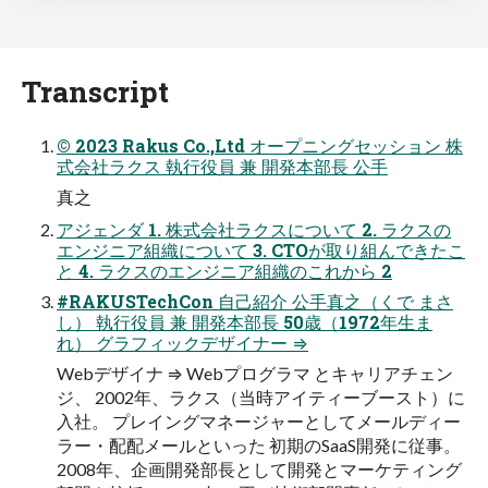
Transcript
© 2023 Rakus Co.,Ltd オープニングセッション 株
式会社ラクス 執行役員 兼 開発本部長 公手
真之
アジェンダ 1. 株式会社ラクスについて 2. ラクスの
エンジニア組織について 3. CTOが取り組んできたこ
と 4. ラクスのエンジニア組織のこれから 2
#RAKUSTechCon 自己紹介 公手真之（くで まさ
し） 執行役員 兼 開発本部長 50歳（1972年生ま
れ） グラフィックデザイナー ⇒
Webデザイナ ⇒ Webプログラマ とキャリアチェン
ジ、 2002年、ラクス（当時アイティーブースト）に
入社。 プレイングマネージャーとしてメールディー
ラー・配配メールといった 初期のSaaS開発に従事。
2008年、企画開発部長として開発とマーケティング