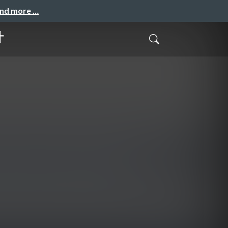
and more …
計