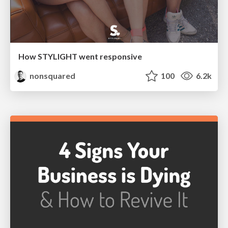
How STYLIGHT went responsive
nonsquared
100
6.2k