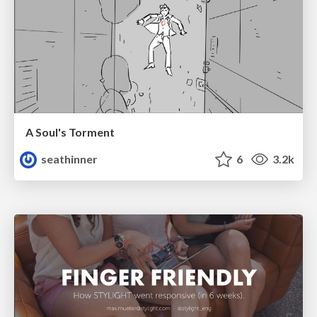
A Soul's Torment
seathinner
6
3.2k