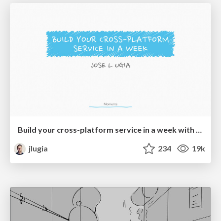
Build your cross-platform service in a week with App Engine
jlugia
234
19k