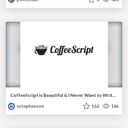
CoffeeScript is Beautiful & I Never Want to Write Plain JavaScript Again
sstephenson
162
16k