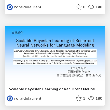
roraidolaurent
0
140
Scalable Bayesian Learning of Recurrent Neural Networks for Language Modeling
roraidolaurent
1
180