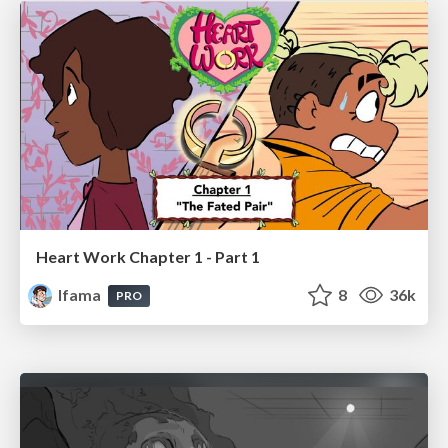
Heart Work Chapter 1 - Part 1
lfama
8
36k
PRO