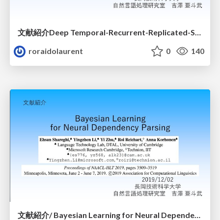
文献紹介Deep Temporal-Recurrent-Replicated-Softmax for Topical Trends over Time
roraidolaurent
0
140
文献紹介/ Bayesian Learning for Neural Dependency Parsing