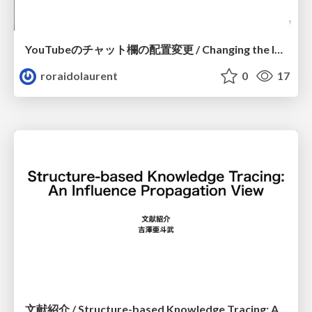
YouTubeのチャット欄の配置変更 / Changing the layout of the YouTube chat field
roraidolaurent
0
17
文献紹介 / Structure-based Knowledge Tracing: An Influence Propagation View