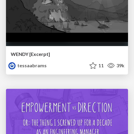
WENDY [Excerpt]
tessaabrams
11
39k