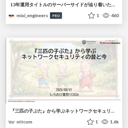
13年運用タイトルのサーバーサイドが辿り着いた現在地 ― モンスターストライクにおける技術・組織・AI活用から得た知見
mixi_engineers
1
460
PRO
『三匹の子ぶた』から学ぶネットワークセキュリティの昔と今 / Network Security: Then and Now Through the Lens of The Three Little Pigs
nttcom
1
1.6k