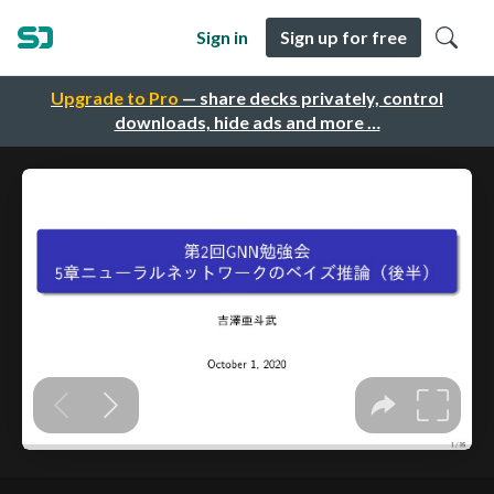
Sign in
Sign up for free
Upgrade to Pro
— share decks privately, control
downloads, hide ads and more …