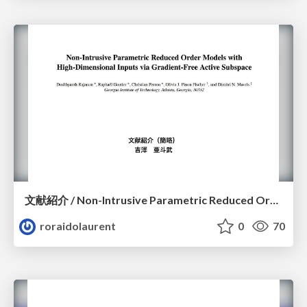
文献紹介 / Non-Intrusive Parametric Reduced Order Models withHigh-Dimensional Inputs via Gradient-Free Active Subspace
roraidolaurent
0
70