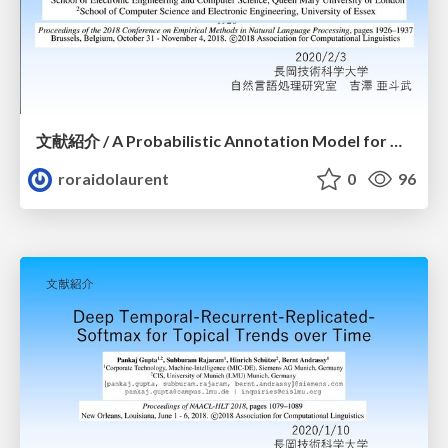
文献紹介 / A Probabilistic Annotation Model for Crowdsourcing Coreference
roraidolaurent
0
96