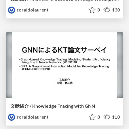
roraidolaurent
0
130
文献紹介 / Knowledge Tracing with GNN
roraidolaurent
0
110