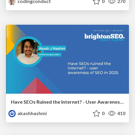
codingconduct
0
270
Have SEOs Ruined the Internet? - User Awareness of SEO in 2025
akashhashmi
0
410