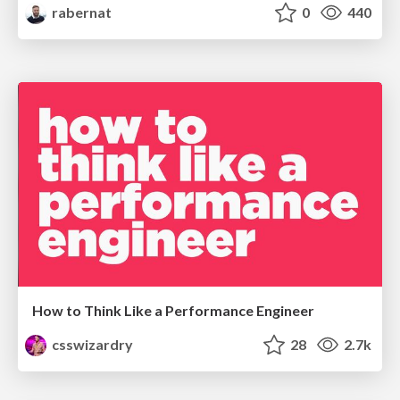
rabernat
0
440
How to Think Like a Performance Engineer
csswizardry
28
2.7k