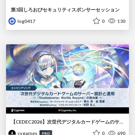
第3回しろおびセキュリティスポンサーセッション
log0417
0
130
【CEDEC2026】次世代デジタルカードゲームのサーバー設計と運用 〜『Shadowverse: Worlds Beyond』の舞台裏～
cygames
0
690
PRO