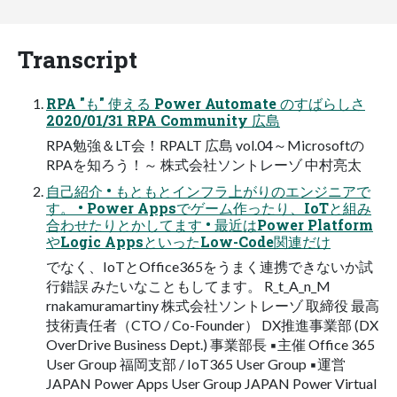
Transcript
RPA ″も″ 使える Power Automate のすばらしさ
2020/01/31 RPA Community 広島
RPA勉強＆LT会！RPALT 広島 vol.04～Microsoftの
RPAを知ろう！～ 株式会社ソントレーゾ 中村亮太
自己紹介 • もともとインフラ上がりのエンジニアで
す。 • Power Appsでゲーム作ったり、IoTと組み
合わせたりとかしてます • 最近はPower Platform
やLogic AppsといったLow-Code関連だけ
でなく、IoTとOffice365をうまく連携できないか試
行錯誤 みたいなこともしてます。 R_t_A_n_M
rnakamuramartiny 株式会社ソントレーゾ 取締役 最高
技術責任者（CTO / Co-Founder） DX推進事業部 (DX
OverDrive Business Dept.) 事業部長 ▪主催 Office 365
User Group 福岡支部 / IoT365 User Group ▪運営
JAPAN Power Apps User Group JAPAN Power Virtual