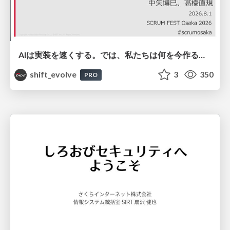
AIは実装を速くする。では、私たちは何を今作るべきか？－立場を越えてリリースに向き合ったチーム開発の実践 / 20260801 Hiromi Nakaya and Naoki Takahashi
shift_evolve
3
350
PRO