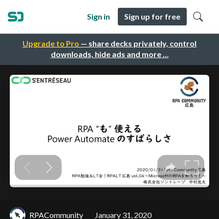
Sign in
Sign up for free
Upgrade to Pro
— share decks privately, control
downloads, hide ads and more …
RPACommunity
January 31, 2020