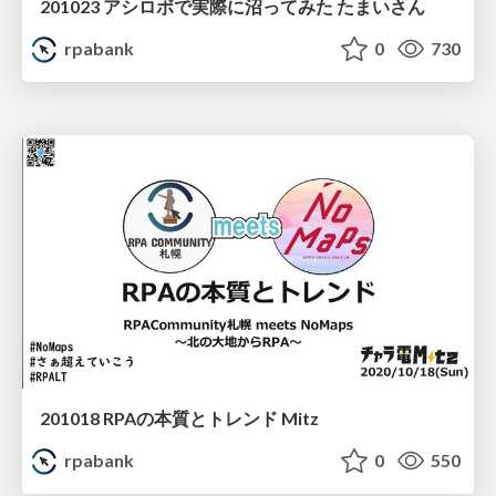
201023 アシロボで実際に沼ってみた たまいさん
rpabank
0
730
201018 RPAの本質とトレンド Mitz
rpabank
0
550