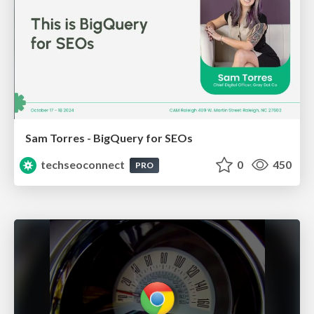
Sam Torres - BigQuery for SEOs
techseoconnect
0
450
PRO