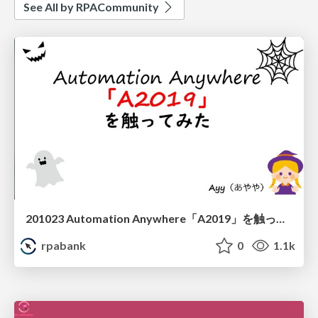
See All by RPACommunity
201023 Automation Anywhere「A2019」を触ってみた Ayy
rpabank
0
1.1k