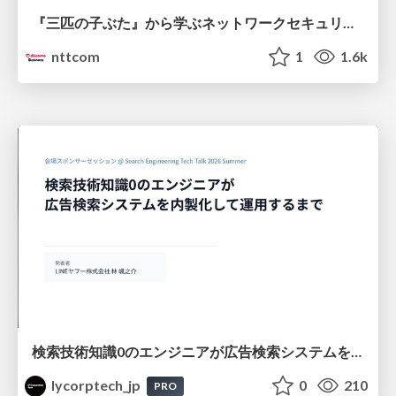
『三匹の子ぶた』から学ぶネットワークセキュリティの昔と今 / Network Security: Then and Now Through the Lens of The Three Little Pigs
nttcom
1
1.6k
検索技術知識0のエンジニアが広告検索システムを内製化して運用するまで
lycorptech_jp
0
210
PRO