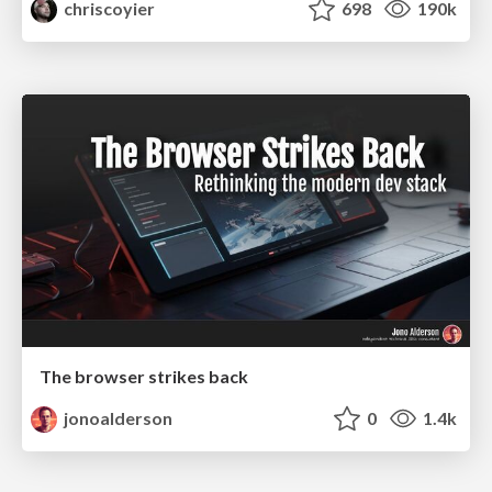
chriscoyier
698
190k
The browser strikes back
jonoalderson
0
1.4k