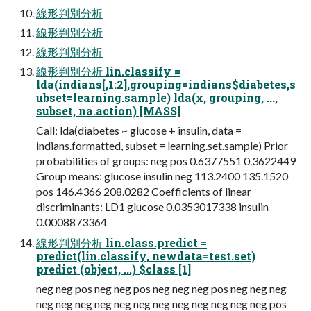
線形判別分析
線形判別分析
線形判別分析
線形判別分析 lin.classify =
lda(indians[,1:2],grouping=indians$diabetes,s
ubset=learning.sample) lda(x, grouping, ...,
subset, na.action) [MASS]
Call: lda(diabetes ~ glucose + insulin, data =
indians.formatted, subset = learning.set.sample) Prior
probabilities of groups: neg pos 0.6377551 0.3622449
Group means: glucose insulin neg 113.2400 135.1520
pos 146.4366 208.0282 Coefficients of linear
discriminants: LD1 glucose 0.0353017338 insulin
0.0008873364
線形判別分析 lin.class.predict =
predict(lin.classify, newdata=test.set)
predict (object, ...) $class [1]
neg neg pos neg neg pos neg neg neg pos neg neg neg
neg neg neg neg neg neg neg neg neg neg neg neg pos