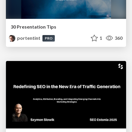
30 Presentation Tips
portentint
1
360
PRO