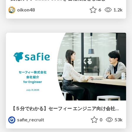
oikon48
6
1.2k
【５分でわかる】セーフィー エンジニア向け会社紹介
safie_recruit
0
53k