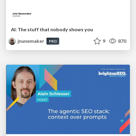
AI: The stuff that nobody shows you
jnunemaker
9
870
PRO