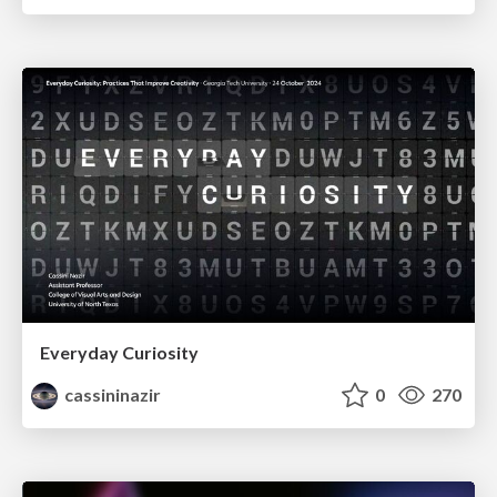
Everyday Curiosity
cassininazir
0
270