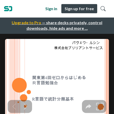
Sign in
Sign up for free
Upgrade to Pro
— share decks privately, control
downloads, hide ads and more …