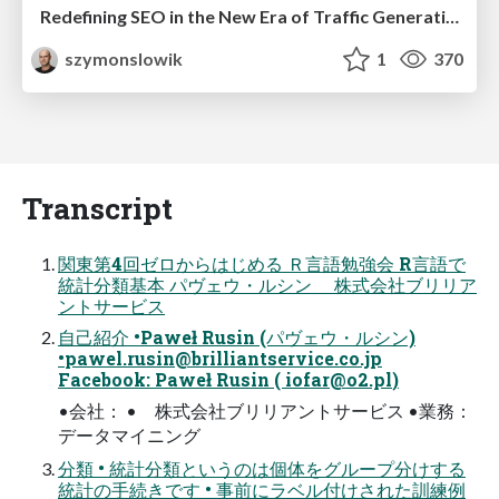
Redefining SEO in the New Era of Traffic Generation
szymonslowik
1
370
Transcript
関東第4回ゼロからはじめる Ｒ言語勉強会 R言語で
統計分類基本 パヴェウ・ルシン 株式会社ブリリア
ントサービス
自己紹介 •Paweł Rusin (パヴェウ・ルシン)
•
pawel.rusin@brilliantservice.co.jp
Facebook: Paweł Rusin (
iofar@o2.pl
)
•会社： • 株式会社ブリリアントサービス •業務：
データマイニング
分類 • 統計分類というのは個体をグループ分けする
統計の手続きです • 事前にラベル付けされた訓練例