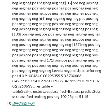
neg neg neg pos neg neg neg neg [35] pos neg pos neg
neg neg neg pos neg neg pos neg pos neg neg neg neg
neg pos neg neg neg pos neg neg neg neg neg pos neg
neg neg neg neg [69] neg neg neg neg neg pos pos neg
pos neg neg neg neg neg pos pos neg neg pos neg neg
neg pos neg neg neg neg neg neg neg neg neg pos neg
[103] pos neg neg pos pos neg neg neg neg neg neg neg
neg pos neg neg neg neg neg neg neg neg pos neg neg
neg pos neg neg pos neg neg neg neg [137] neg pos neg
neg neg neg neg neg neg neg pos neg neg neg neg neg
pos pos pos pos neg neg neg neg neg neg neg neg pos
pos neg neg neg neg [171] pos pos pos neg neg neg neg
neg neg neg pos pos neg neg neg neg pos neg neg neg
pos neg neg neg neg neg Levels: neg pos $posterior neg
pos 4 0.9100464 0.08995355 5 0.5700686
0.42993137 14 0.2765809 0.72341915 21 0.7073037
0.29269633 ... res.table =
table(real=true.test.set,classified=lin.class.predict$cla
ss) classified real neg pos neg 102 28 pos 51 15
線形判別分析