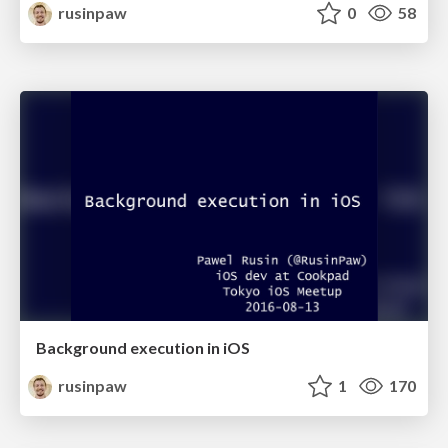
rusinpaw
0
58
Background execution in iOS
rusinpaw
1
170