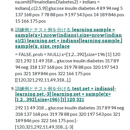
na.omit(PimaIndiansDiabetes2) > indians =
indians[,c(2,5,9)] glucose insulin diabetes 4 89 94 neg 5
137 168 pos 7 78 88 pos 9 197 543 pos 14 189 846 pos
15 166 175 pos
訓練例とテスト例を分ける learning.sample =
sample(x=1:nrow(indians),size=nrow(indian
s)/2) learning.set = indians[learning.sample,]
sample(x, size, replace
= FALSE, prob = NULL) x=[1,2...392],size=196 [1] 120
321 292 11 49 318 ... glucose insulin diabetes 317 89
94 neg 318 137 168 pos 319 78 88 pos 320 197 543
pos 321 189 846 pos 322 166 175 pos
[[120,321,292,11,49,318...],]
訓練例とテスト例を分ける test.set = indians[-
learning.set,-3] learning.set = sample(x=
[1,2...392],size=196) [1] 120 321
292 11 49 318 ... glucose insulin diabetes 317 89 94 neg
318 137 168 pos 319 78 88 pos 320 197 543 pos 321
189 846 pos 322 166 175 pos [-
[120,321,292,11,49,318...],-3]