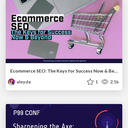
Ecommerce SEO: The Keys for Success Now & Beyond - #SERPConf2024
aleyda
1
2.1k