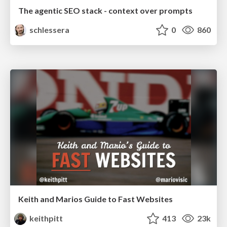
The agentic SEO stack - context over prompts
schlessera
0
860
Keith and Marios Guide to Fast Websites
keithpitt
413
23k