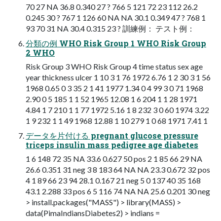
70 27 NA 36.8 0.340 27 ? 766 5 121 72 23 112 26.2
0.245 30 ? 767 1 126 60 NA NA 30.1 0.349 47 ? 768 1
93 70 31 NA 30.4 0.315 23 ? 訓練例： テスト例：
分類の例 WHO Risk Group 1 WHO Risk Group
2 WHO
Risk Group 3 WHO Risk Group 4 time status sex age
year thickness ulcer 1 10 3 1 76 1972 6.76 1 2 30 3 1 56
1968 0.65 0 3 35 2 1 41 1977 1.34 0 4 99 3 0 71 1968
2.90 0 5 185 1 1 52 1965 12.08 1 6 204 1 1 28 1971
4.84 1 7 210 1 1 77 1972 5.16 1 8 232 3 0 60 1974 3.22
1 9 232 1 1 49 1968 12.88 1 10 279 1 0 68 1971 7.41 1
データを片付ける pregnant glucose pressure
triceps insulin mass pedigree age diabetes
1 6 148 72 35 NA 33.6 0.627 50 pos 2 1 85 66 29 NA
26.6 0.351 31 neg 3 8 183 64 NA NA 23.3 0.672 32 pos
4 1 89 66 23 94 28.1 0.167 21 neg 5 0 137 40 35 168
43.1 2.288 33 pos 6 5 116 74 NA NA 25.6 0.201 30 neg
> install.packages("MASS") > library(MASS) >
data(PimaIndiansDiabetes2) > indians =