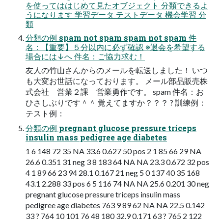
を使ってははじめて見たオブジェクト 分類できるよ
うになります 学習データ テストデータ 機会学習 分
類
分類の例 spam not spam spam not spam 件
名：【重要】５分以内に必ず確認 ※退会を希望する
場合には↓へ 件名：ご協力求む！
友人の竹山さんからのメールを転送しました！ いつ
も大変お世話になっております。 メール部品販売株
式会社 営業２課 営業勇作です。 spam 件名：お
ひさしぶりです＾＾ 覚えてますか？？？ ? 訓練例：
テスト例：
分類の例 pregnant glucose pressure triceps
insulin mass pedigree age diabetes
1 6 148 72 35 NA 33.6 0.627 50 pos 2 1 85 66 29 NA
26.6 0.351 31 neg 3 8 183 64 NA NA 23.3 0.672 32 pos
4 1 89 66 23 94 28.1 0.167 21 neg 5 0 137 40 35 168
43.1 2.288 33 pos 6 5 116 74 NA NA 25.6 0.201 30 neg
pregnant glucose pressure triceps insulin mass
pedigree age diabetes 763 9 89 62 NA NA 22.5 0.142
33 ? 764 10 101 76 48 180 32.9 0.171 63 ? 765 2 122