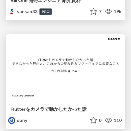
Bill One 開発エンジニア 紹介資料
sansan33
7
19k
PRO
Flutterをカメラで動かしたかった話
sony
0
110