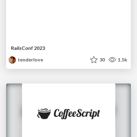
RailsConf 2023
tenderlove
30
1.5k