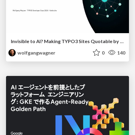
Invisible to AI? Making TYPO3 Sites Quotable by AI Search Systems
wolfgangwagner
0
140