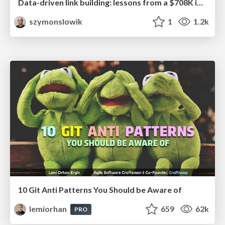
Data-driven link building: lessons from a $708K investment (BrightonSEO talk)
szymonslowik
1
1.2k
10 Git Anti Patterns You Should be Aware of
lemiorhan
659
62k
PRO