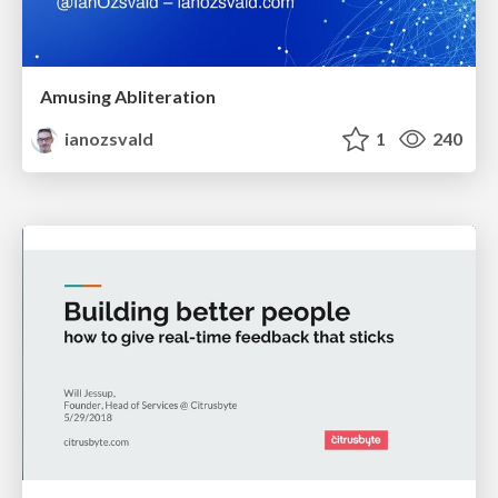
Amusing Abliteration
ianozsvald
1
240