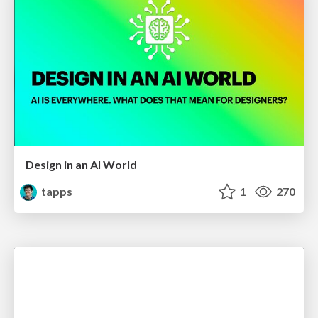
Design in an AI World
tapps
1
270