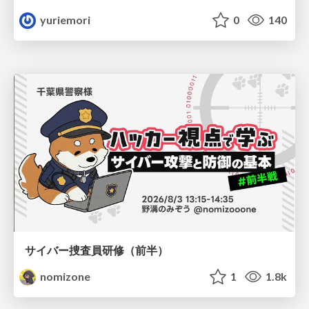
yuriemori
0
140
サイバー捜査員研修（前半）
nomizone
1
1.8k