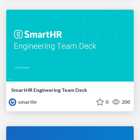
SmartHR Engineering Team Deck
smarthr
0
200