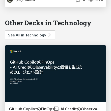
Other Decks in Technology
See All in Technology
GitHub CopilotのFinOps - AI CreditのObservabilityと価値を生むためのエージェント設計