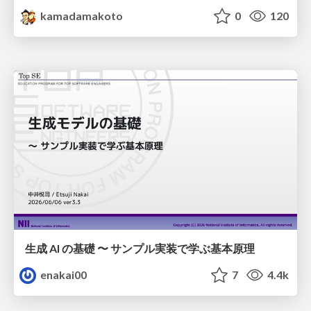
kamadamakoto
0
120
生成 AI の基礎 〜 サンプル実装で学ぶ基本原理
enakai00
7
4.4k