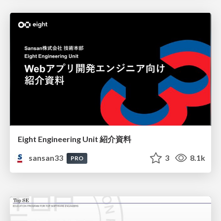
Eight Engineering Unit 紹介資料
sansan33
3
8.1k
PRO