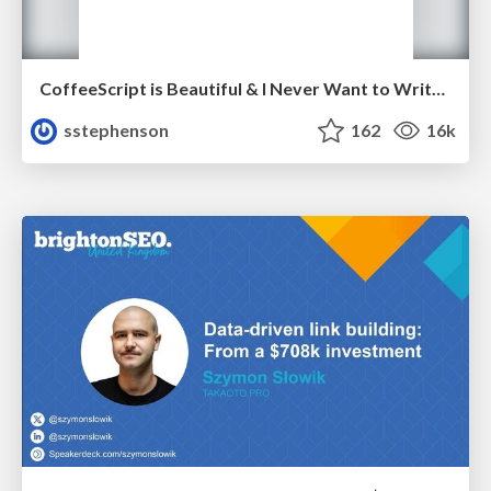
CoffeeScript is Beautiful & I Never Want to Write Plain JavaScript Again
sstephenson
162
16k