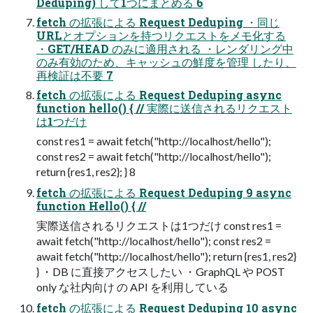
Deduping) して1つにまとめる 6
fetch の拡張による Request Deduping ・同じ
URLとオプションを持つリクエストをメモ化する
・GET/HEAD のみに適用される ・レンダリング中
のみ有効のため、キャッシュの鮮度を管理 したり、
再検証は不要 7
fetch の拡張による Request Deduping async
function hello() { // 実際に送信されるリクエスト
は1つだけ
const res1 = await fetch("http://localhost/hello");
const res2 = await fetch("http://localhost/hello");
return {res1, res2}; } 8
fetch の拡張による Request Deduping 9 async
function Hello() { //
実際送信されるリクエストは1つだけ const res1 =
await fetch("http://localhost/hello"); const res2 =
await fetch("http://localhost/hello"); return {res1, res2}
} ・DB に直接アクセスしたい ・GraphQL や POST
only な社内向け の API を利用している
fetch の拡張による Request Deduping 10 async