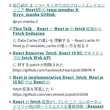
自己紹介 まっつー サイボウズのフロントエンドエン
ジニア NextUI の team member X:
@ryo_manba GitHub:
@ryo-manba 2
This Talk ・React と Next.js の fetch 拡張から
Fetch Deduping
と Data Cache の違いを 理解する ・React.cache や
Next.js の unstable_cache の使 い方を知る 3
React Removes `fetch` React 19 RC でネイティ
ブの fetch Web API
に 対する patch が削除された
https://github.com/facebook/react/pull/28896 4
Next.js implementation React `fetch` Next.js
15 RC では React の
fetch 拡張を実装した 5
https://github.com/vercel/next.js/pull/65058
React の fetch 拡張がしていたこと コンポーネン
トツリー内の同一リクエストを重複排除（Request