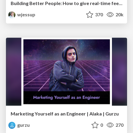
Building Better People: How to give real-time feedback that sticks.
wjessup
370
20k
Marketing Yourself as an Engineer | Alaka | Gurzu
gurzu
0
270