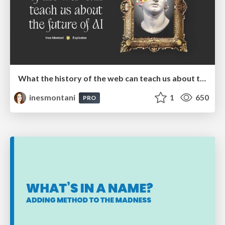
What the history of the web can teach us about the future of AI
inesmontani
1
650
PRO