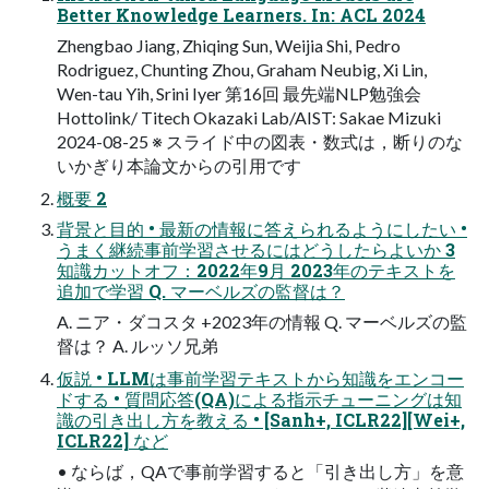
Better Knowledge Learners. In: ACL 2024
Zhengbao Jiang, Zhiqing Sun, Weijia Shi, Pedro
Rodriguez, Chunting Zhou, Graham Neubig, Xi Lin,
Wen-tau Yih, Srini Iyer 第16回 最先端NLP勉強会
Hottolink/ Titech Okazaki Lab/AIST: Sakae Mizuki
2024-08-25 ※ スライド中の図表・数式は，断りのな
いかぎり本論文からの引用です
概要 2
背景と目的 • 最新の情報に答えられるようにしたい •
うまく継続事前学習させるにはどうしたらよいか 3
知識カットオフ：2022年9月 2023年のテキストを
追加で学習 Q. マーベルズの監督は？
A. ニア・ダコスタ +2023年の情報 Q. マーベルズの監
督は？ A. ルッソ兄弟
仮説 • LLMは事前学習テキストから知識をエンコー
ドする • 質問応答(QA)による指示チューニングは知
識の引き出し方を教える • [Sanh+, ICLR22][Wei+,
ICLR22] など
• ならば，QAで事前学習すると「引き出し方」を意