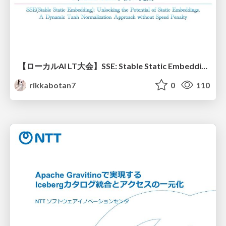
【ローカルAI LT大会】SSE: Stable Static Embedding ー速度低下を伴わず 静的埋め込みモデルの潜在能力を引き出す Dynamic Tanh手法の提案
rikkabotan7
0
110