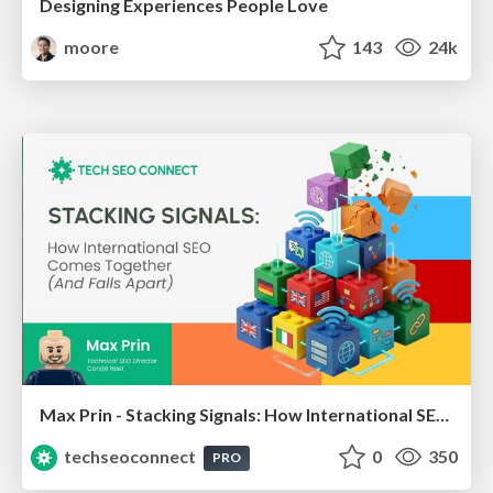
Designing Experiences People Love
moore
143
24k
Max Prin - Stacking Signals: How International SEO Comes Together (And Falls Apart)
techseoconnect
0
350
PRO