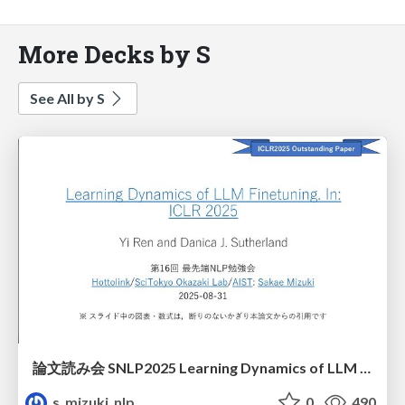
More Decks by S
See All by S
論文読み会 SNLP2025 Learning Dynamics of LLM Finetuning. In: ICLR 2025
s_mizuki_nlp
0
490