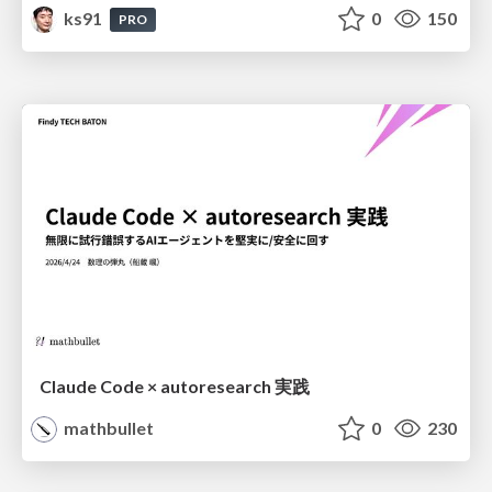
ks91
0
150
PRO
Claude Code × autoresearch 実践
mathbullet
0
230