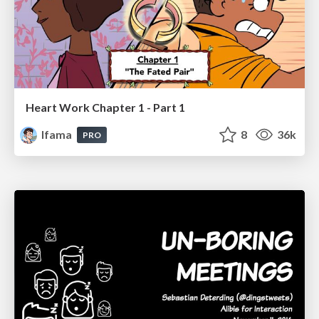
Heart Work Chapter 1 - Part 1
lfama
8
36k
PRO