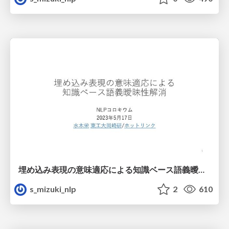
埋め込み表現の意味適応による知識ベース語義曖昧性解消
s_mizuki_nlp
2
610