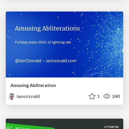
Amusing Abliteration
ianozsvald
1
240