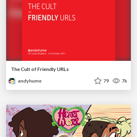
The Cult of Friendly URLs
andyhume
79
7k