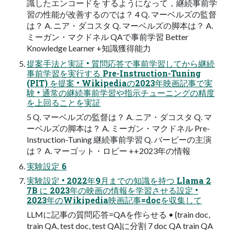
識したエンコードを するようになって，継続事前学
習の性能が改善するのでは？ 4 Q. マーベルズの監督
は？ A. ニア・ダコスタ Q. マーベルズの脚本は？ A.
ミーガン・マクドネル QAで事前学習 Better
Knowledge Learner +知識獲得能力
提案手法と実証 • 質問応答で事前学習してから継続
事前学習を実行する Pre-Instruction-Tuning
(PIT) を提案 • Wikipediaの2023年映画記事で実
験 • 通常の継続事前学習や指示チューニングの精度
を上回ることを実証
5 Q. マーベルズの監督は？ A. ニア・ダコスタ Q. マ
ーベルズの脚本は？ A. ミーガン・マクドネル Pre-
Instruction-Tuning 継続事前学習 Q. バービーの主演
は？ A. マーゴット・ロビー ++2023年の情報
実験設定 6
実験設定 • 2022年9月までの知識を持つ Llama 2
7B に 2023年の映画の情報を学習させる設定 •
2023年のWikipedia映画記事=docを収集して
LLMに記事の質問応答=QAを作らせる • {train doc,
train QA, test doc, test QA}に分割 7 doc QA train QA