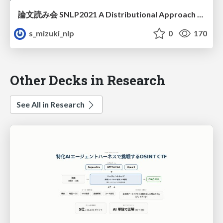
論文読み会 SNLP2021 A Distributional Approach to Controlled Text Generation
s_mizuki_nlp
0
170
Other Decks in Research
See All in Research