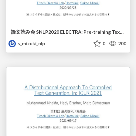
論文読み会 SNLP2020 ELECTRA: Pre-training Text Encoders as Discriminators Rather Than Generators
s_mizuki_nlp
0
200