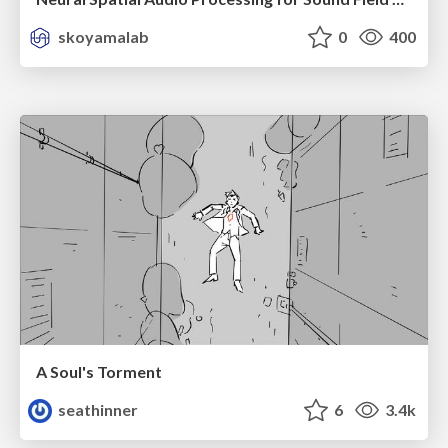
skoyamalab
0
400
A Soul's Torment
seathinner
6
3.4k