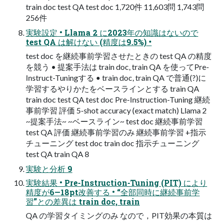
train doc test QA test doc 1,720件 11,603問 1,743問
256件
実験設定 • Llama 2 に2023年の知識はないので
test QA は解けない (精度は9.5%) •
test doc を継続事前学習させたときの test QA の精度
を競う • 提案手法は train doc, train QA を使ってPre-
Instruct-Tuningする • train doc, train QA で普通(?)に
学習するやりかたをベースラインとする train QA
train doc test QA test doc Pre-Instruction-Tuning 継続
事前学習 評価 5-shot accuracy (exact match) Llama 2
~提案手法~ ~ベースライン~ test doc 継続事前学習
test QA 評価 継続事前学習のみ 継続事前学習 +指示
チューニング test doc train doc 指示チューニング
test QA train QA 8
実験と分析 9
実験結果 • Pre-Instruction-Tuning (PIT) により
精度が6—18pt改善する • “全部同時に継続事前学
習”との差異は train doc, train
QA の学習タイミングのみ なので，PIT効果の本質は