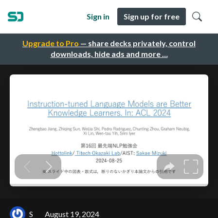
Sign in
Sign up for free
Upgrade to Pro
— share decks privately, control
downloads, hide ads and more …
S
August 19, 2024