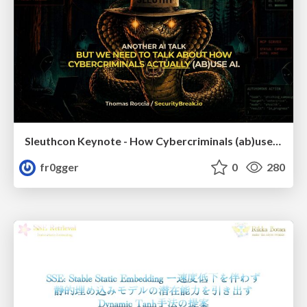
Sleuthcon Keynote - How Cybercriminals (ab)use AI
fr0gger
0
280