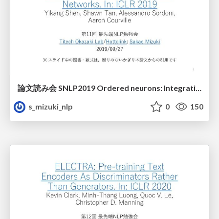
論文読み会 SNLP2019 Ordered neurons: Integrating tree structures into recurrent neural networks
s_mizuki_nlp
0
150