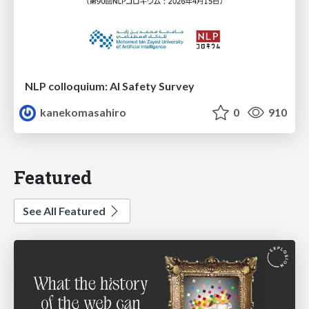
NLP colloquium: AI Safety Survey
kanekomasahiro
0
910
Featured
See All Featured