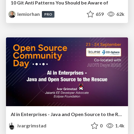
10 Git Anti Patterns You Should be Aware of
lemiorhan
659
62k
PRO
AI in Enterprises - Java and Open Source to the Rescue
ivargrimstad
0
1.4k