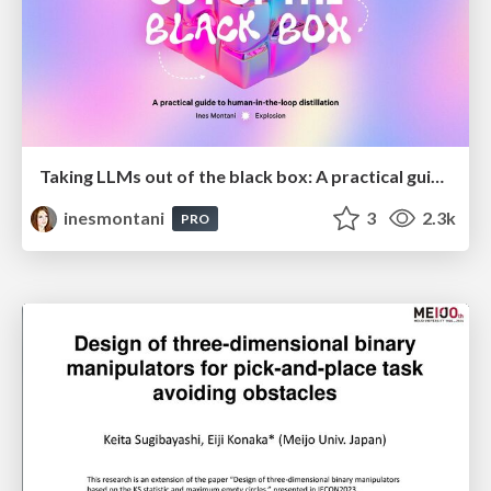
Taking LLMs out of the black box: A practical guide to human-in-the-loop distillation
inesmontani
3
2.3k
PRO