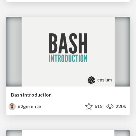
Bash Introduction
62gerente
615
220k