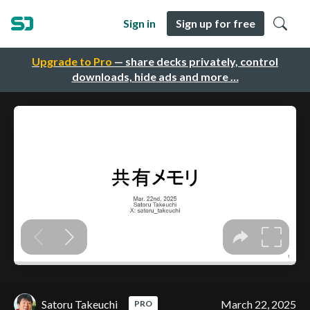
Sign in
Sign up for free
Upgrade to Pro
— share decks privately, control
downloads, hide ads and more …
Satoru Takeuchi
March 22, 2025
PRO