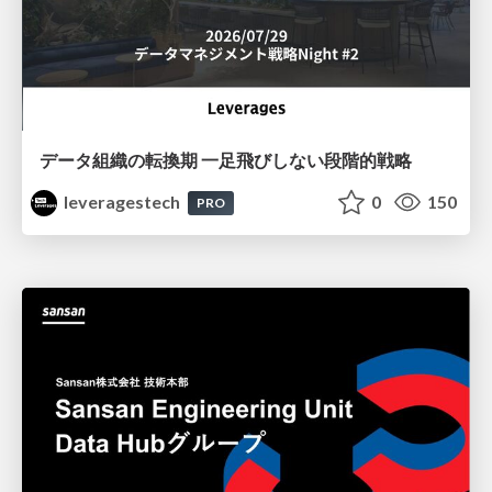
データ組織の転換期 一足飛びしない段階的戦略
leveragestech
0
150
PRO