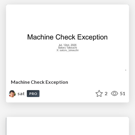
Machine Check Exception
sat
2
51
PRO