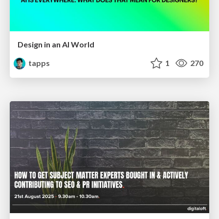
Design in an AI World
tapps
1
270