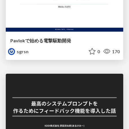
Pavlokで始める電撃駆動開発
sgrsn
0
170