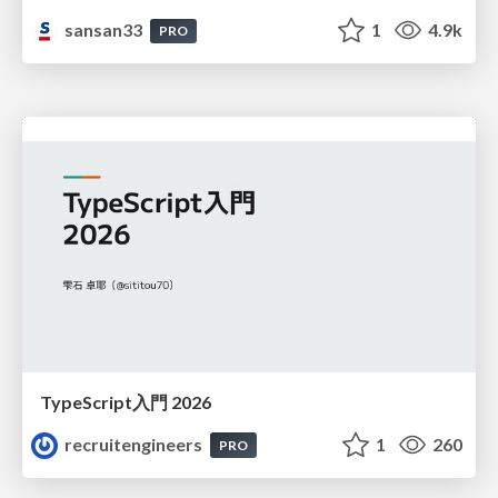
sansan33
1
4.9k
PRO
TypeScript入門 2026
recruitengineers
1
260
PRO