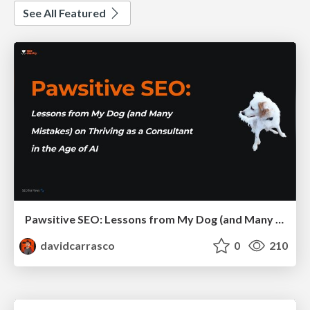
See All Featured
Pawsitive SEO: Lessons from My Dog (and Many Mistakes) on Thriving as a Consultant in the Age of AI
davidcarrasco
0
210