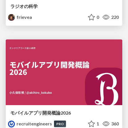
ラジオの科学
frievea
0
220
モバイルアプリ開発概論2026
recruitengineers
1
360
PRO