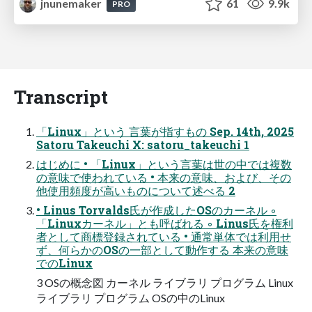
jnunemaker
61
9.9k
PRO
Transcript
「Linux」という 言葉が指すもの Sep. 14th, 2025
Satoru Takeuchi X: satoru_takeuchi 1
はじめに • 「Linux」という言葉は世の中では複数
の意味で使われている • 本来の意味、および、その
他使用頻度が高いものについて述べる 2
• Linus Torvalds氏が作成したOSのカーネル ◦
「Linuxカーネル」とも呼ばれる ◦ Linus氏を権利
者として商標登録されている • 通常単体では利用せ
ず、何らかのOSの一部として動作する 本来の意味
でのLinux
3 OSの概念図 カーネル ライブラリ プログラム Linux
ライブラリ プログラム OSの中のLinux