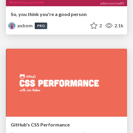
So, you think you're a good person
axbom
2
2.1k
PRO
GitHub's CSS Performance