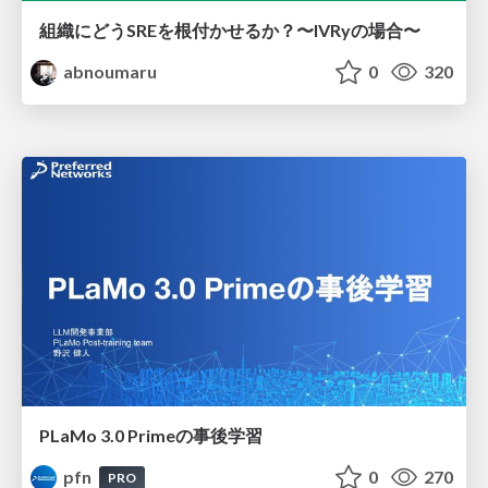
組織にどうSREを根付かせるか？〜IVRyの場合〜
abnoumaru
0
320
PLaMo 3.0 Primeの事後学習
pfn
0
270
PRO