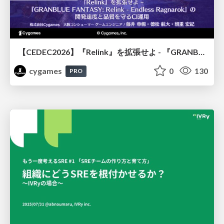
【CEDEC2026】『Relink』を拡張せよ - 『GRANBLUE FANTASY: Relink - Endless Ragnarok』の開発速度と品質を守るCI運用
cygames
0
130
PRO