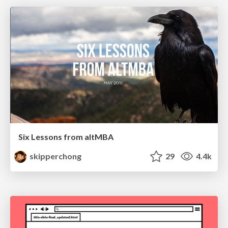
Six Lessons from altMBA
skipperchong
29
4.4k