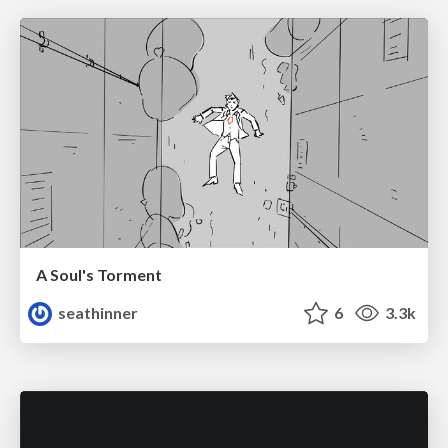
A Soul's Torment
seathinner
6
3.3k