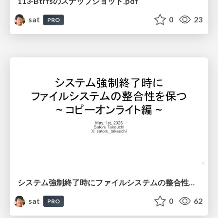
113-Btrfsのスナップショット.pdf
sat
0
23
PRO
システム強制終了時にファイルシステムの整合性を保つ~ コピーオンライト編 ~
sat
0
62
PRO