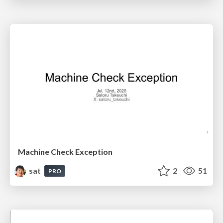
Machine Check Exception
sat
2
51
PRO