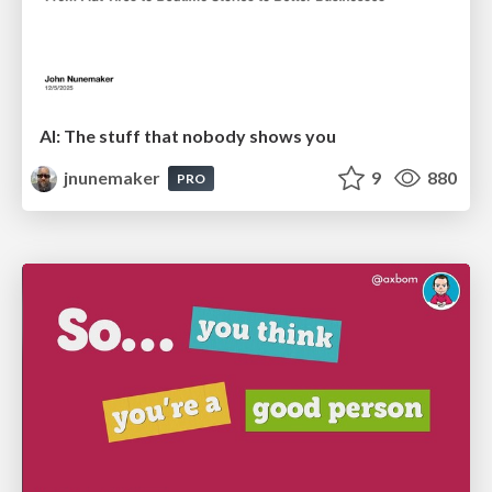
AI: The stuff that nobody shows you
jnunemaker
9
880
PRO