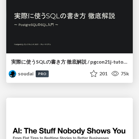
実際に使うSQLの書き方 徹底解説 / pgcon21j-tutorial
soudai
201
75k
PRO