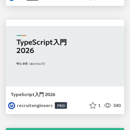
TypeScript入門 2026
recruitengineers
1
340
PRO