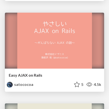
Easy AJAX on Rails
satococoa
5
4.5k