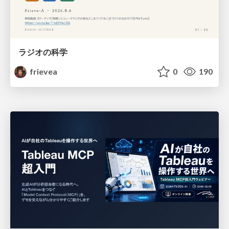
ラジオの科学
frievea
0
190