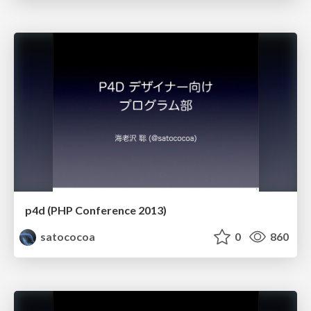
p4d (PHP Conference 2013)
satococoa
0
860