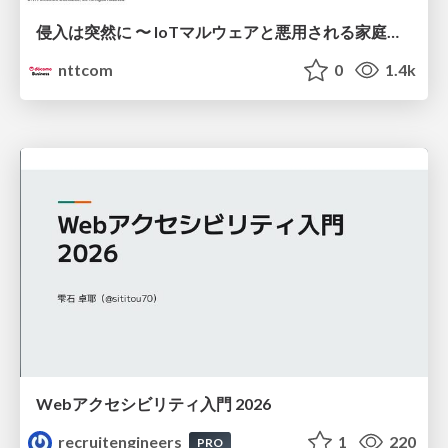
侵入は突然に 〜 IoTマルウェアと悪用される家庭の機器 ～ / When Intrusion Strikes: IoT Malware and the Abuse of Home Devices
nttcom
0
1.4k
Webアクセシビリティ入門 2026
recruitengineers
1
220
PRO