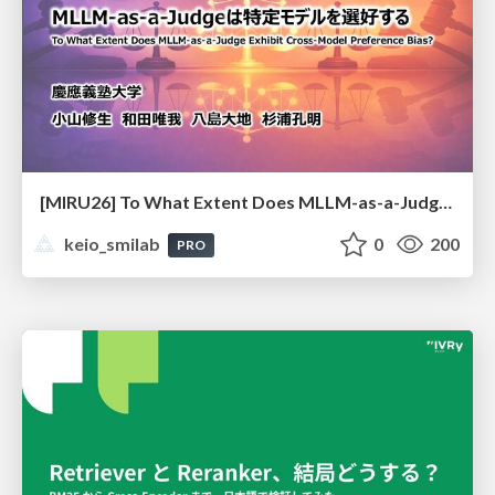
[MIRU26] To What Extent Does MLLM-as-a-Judge Exhibit Cross-Model Preference Bias?
keio_smilab
0
200
PRO