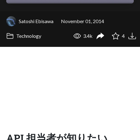
Satoshi Ebisawa
November 01, 2014
Technology
3.4k
4
API 担当者が知りたい