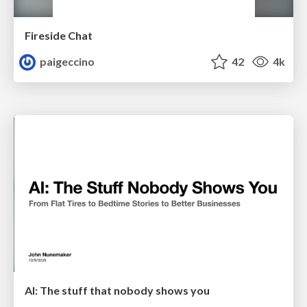
Fireside Chat
paigeccino
42
4k
AI: The stuff that nobody shows you