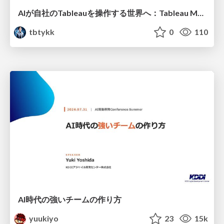
AIが自社のTableauを操作する世界へ：Tableau MCP超入門
tbtykk
0
110
AI時代の強いチームの作り方
yuukiyo
23
15k