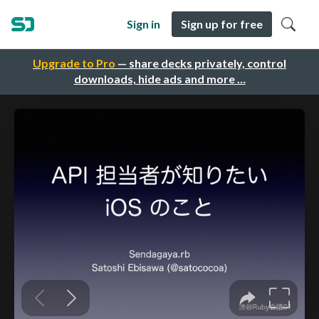
Sign in
Sign up for free
Upgrade to Pro
— share decks privately, control
downloads, hide ads and more …