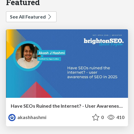
Featured
See All Featured
Have SEOs Ruined the Internet? - User Awareness of SEO in 2025
akashhashmi
0
410