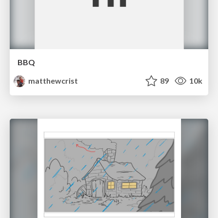
BBQ
matthewcrist
89
10k