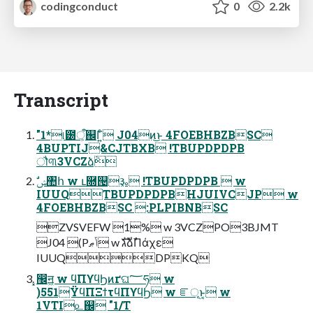
codingconduct
0
2.2k
Transcript
"1*୲౰ऀ͕஌Γ͍ͨ J04ͷ͜ͱ 4FOEBHBZBSC
4BUPTIJ&CJTBXB !TBUPDPDPB
ौ୩3VCZձٞ
IUUQTBUPDPDPBHJUIVCJP w
4FOEBHBZBSC :PLPIBNBSC
ZVSVEFW 1% w 3VCZPO3BJMT
J04 (Pݴޠ w גࣜձࣾΠάχε
IUUQDPKQ
͓඼ॻ͖ w ϥΠϒϥϦͷґଘ؅ཧ w
)551ΫϥΠΞϯτϥΠϒϥϦ w ೝূͱ͔ w
1VTI௨஌ "1/T