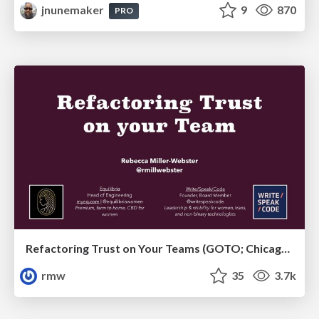
jnunemaker
9
870
PRO
Refactoring Trust on Your Teams (GOTO; Chicago 2020)
rmw
35
3.7k