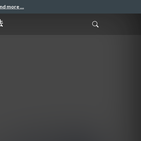
and more …
法