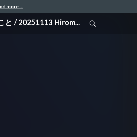
and more …
51113 Hirom...