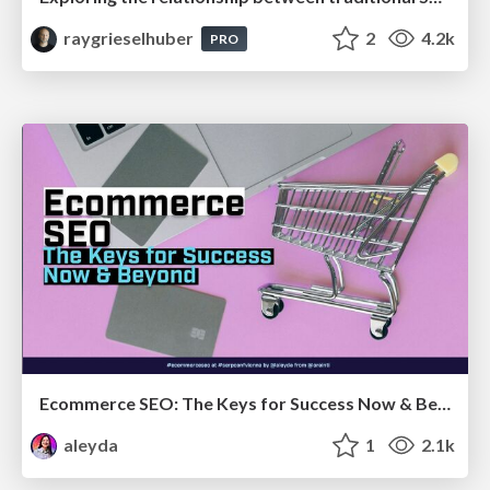
raygrieselhuber
2
4.2k
PRO
Ecommerce SEO: The Keys for Success Now & Beyond - #SERPConf2024
aleyda
1
2.1k