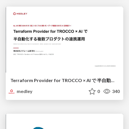
Terraform Provider for TROCCO × AI で 半自動化する複数プロダクトの連携運用 / Semi-Automating Multi-Product Data Integration Ops with the Terraform Provider for TROCCO × AI
medley
0
340