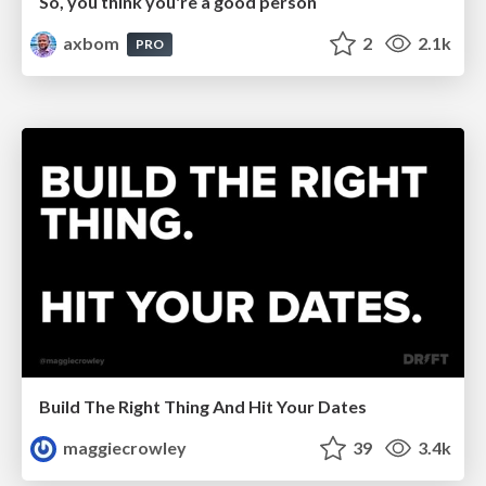
So, you think you're a good person
axbom
2
2.1k
PRO
Build The Right Thing And Hit Your Dates
maggiecrowley
39
3.4k