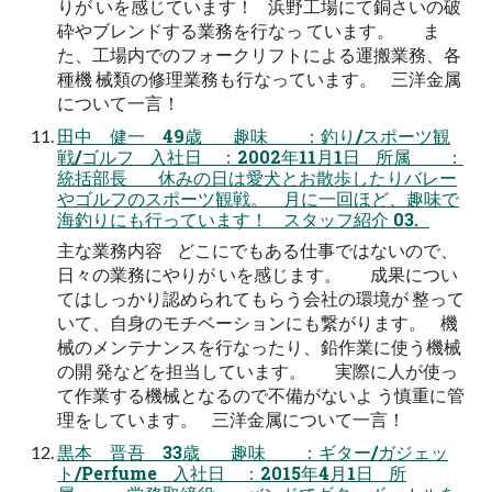
りが いを感じています！ 浜野工場にて銅さいの破
砕やブレンドする業務を行なっ ています。 ま
た、工場内でのフォークリフトによる運搬業務、各
種機 械類の修理業務も行なっています。 三洋金属
について一言！
田中 健一 49歳 趣味 ：釣り/スポーツ観
戦/ゴルフ 入社日 ：2002年11月1日 所属 ：
統括部長 休みの日は愛犬とお散歩したりバレー
やゴルフのスポーツ観戦。 月に一回ほど、趣味で
海釣りにも行っています！ スタッフ紹介 03.
主な業務内容 どこにでもある仕事ではないので、
日々の業務にやりが いを感じます。 成果につい
てはしっかり認められてもらう会社の環境が 整って
いて、自身のモチベーションにも繋がります。 機
械のメンテナンスを行なったり、鉛作業に使う機械
の開 発などを担当しています。 実際に人が使っ
て作業する機械となるので不備がないよ う慎重に管
理をしています。 三洋金属について一言！
黒本 晋吾 33歳 趣味 ：ギター/ガジェッ
ト/Perfume 入社日 ：2015年4月1日 所