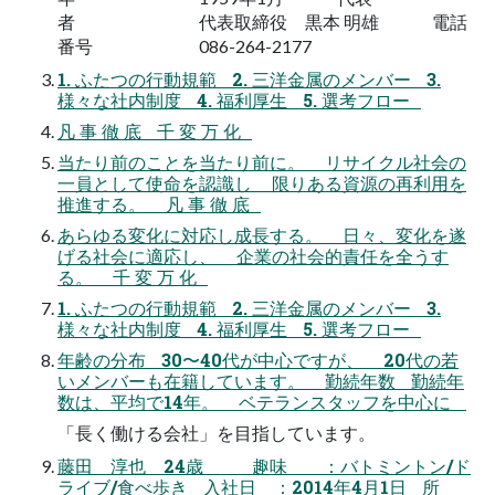
者 代表取締役 黒本 明雄 電話
番号 086-264-2177
1. ふたつの行動規範 2. 三洋金属のメンバー 3.
様々な社内制度 4. 福利厚生 5. 選考フロー
凡 事 徹 底 千 変 万 化
当たり前のことを当たり前に。 リサイクル社会の
一員として使命を認識し 限りある資源の再利用を
推進する。 凡 事 徹 底
あらゆる変化に対応し成長する。 日々、変化を遂
げる社会に適応し、 企業の社会的責任を全うす
る。 千 変 万 化
1. ふたつの行動規範 2. 三洋金属のメンバー 3.
様々な社内制度 4. 福利厚生 5. 選考フロー
年齢の分布 30〜40代が中心ですが、 20代の若
いメンバーも在籍しています。 勤続年数 勤続年
数は、平均で14年。 ベテランスタッフを中心に
「長く働ける会社」を目指しています。
藤田 淳也 24歳 趣味 ：バトミントン/ド
ライブ/食べ歩き 入社日 ：2014年4月1日 所