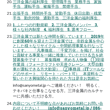
三洋金属の福利厚生 管理職手当 業務手当 家族
手当 運転手当 被服手当 禁煙手当
出張手当 時間外手当 皆勤手当 休日出勤・残業
手当 勤怠控除 通勤手当 三洋金属の福利厚生
1. ふたつの行動規範 2. 三洋金属のメンバー 3.
様々な社内制度 4. 福利厚生 5. 選考フロー
三洋金属では新たな仲間を探しています！ 2019年
に創業60年を迎えた三洋金属では、非鉄金属を中心
とした様々なリサイクル・中間処理事業を行なって
います。 「凡事徹底」「千変万化」を掲げ、社会
に貢献する事業を一緒に推進していただける方を絶
賛募集中です！ 募集職種 求める人物像 ①現場
作業員（フォークリフトや天井クレーン、大型自動
車が運転できる方大歓迎） ②事務員（ITツールな
どのサポート、リモート・パート可） 本資料をご
覧いただき興味関心を持たれた方は是非お気軽に
info@sanyometal.jp
へご連絡ください！ 明るく、
テキパキと仕事をこなせる方。三洋金属のカルチャ
ーに共感いただける方。
内容について不明瞭な点があればお気軽にお問い合
わせください！
info@sanyometal.jp
/ 086-