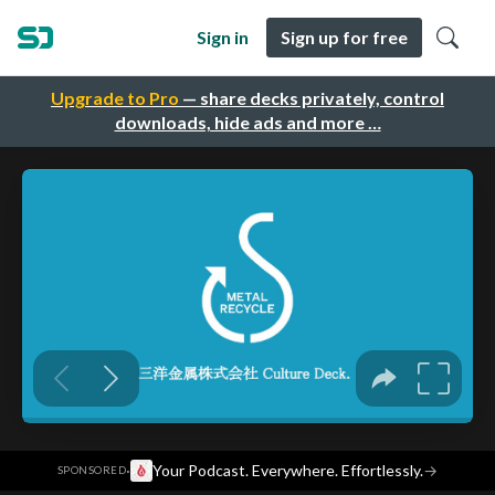
Sign in
Sign up for free
Upgrade to Pro
— share decks privately, control
downloads, hide ads and more …
·
Your Podcast. Everywhere. Effortlessly.
→
SPONSORED