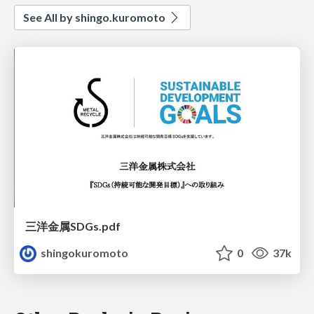
See All by shingo.kuromoto
三洋金属SDGs.pdf
shingokuromoto
0
37k