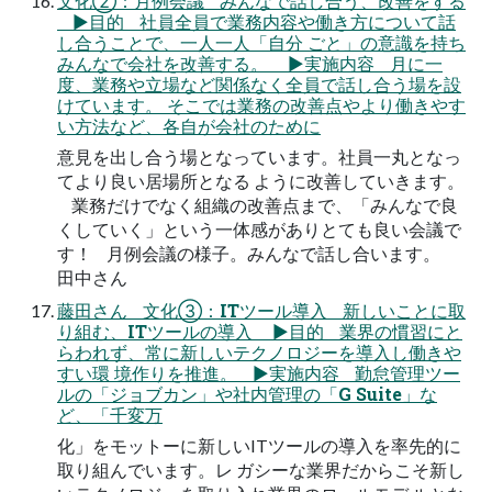
文化②：月例会議 みんなで話し合う、改善をする
▶目的 社員全員で業務内容や働き方について話
し合うことで、一人一人「自分 ごと」の意識を持ち
みんなで会社を改善する。 ▶実施内容 月に一
度、業務や立場など関係なく全員で話し合う場を設
けています。 そこでは業務の改善点やより働きやす
い方法など、各自が会社のために
意見を出し合う場となっています。社員一丸となっ
てより良い居場所となる ように改善していきます。
業務だけでなく組織の改善点まで、「みんなで良
くしていく」という一体感がありとても良い会議で
す！ 月例会議の様子。みんなで話し合います。
田中さん
藤田さん 文化③：ITツール導入 新しいことに取
り組む、ITツールの導入 ▶目的 業界の慣習にと
らわれず、常に新しいテクノロジーを導入し働きや
すい環 境作りを推進。 ▶実施内容 勤怠管理ツー
ルの「ジョブカン」や社内管理の「G Suite」な
ど、「千変万
化」をモットーに新しいITツールの導入を率先的に
取り組んでいます。レ ガシーな業界だからこそ新し