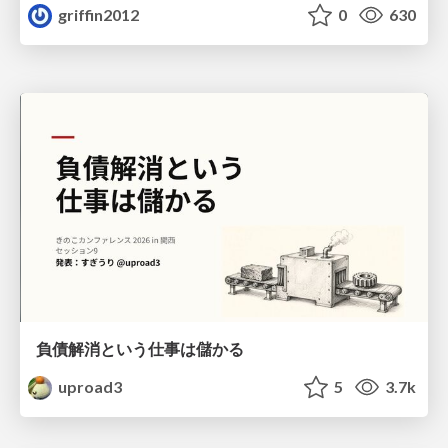
griffin2012
0
630
負債解消という仕事は儲かる
uproad3
5
3.7k