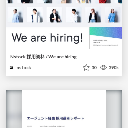
Nstock 採用資料 / We are hiring
nstock
30
390k