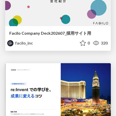
Facilo Company Deck202607_採用サイト用
facilo_inc
0
320