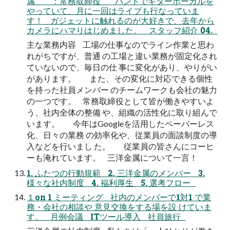
属 ：常務取締役 バンドでギターボーカルを
やっていて、月に一回はライブも行なっていま
す！ ガジェットに触れるのが大好きで、去年から
カメラにハマりはじめました。 スタッフ紹介 04.
主な業務内容 工場の仕事なのでライン作業と思わ
れがちですが、普通 の工場と違い業務が固定化され
ていないので、毎日の仕 事に変化があり、やりがい
があります。 また、その変化に対応できる個性
を持った社員メンバー のチームワークも会社の魅力
の一つです。 常務取締役として皆が働きやすいよ
う、社内全体の整備 や、組織の活性化に取り組んで
います。 今年はGoogleを活用したペーパーレス
化、日々の業務 の効率化や、従業員の面談制度の導
入などを行いまし た。 従業員の皆さんにコーヒ
ーも淹れています。 三洋金属について一言！
1. ふたつの行動規範 2. 三洋金属のメンバー 3.
様々な社内制度 4. 福利厚生 5. 選考フロー
１on 1 ミーティング 社内のメンバーで1対1 で業
務・会社の相談や 意見交換をする場を設 けていま
す。 月例会議 ITツール導入 社員旅行