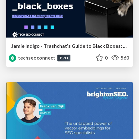
Jamie Indigo - Trashchat’s Guide to Black Boxes: Technical SEO Tactics for LLMs
techseoconnect
0
560
PRO