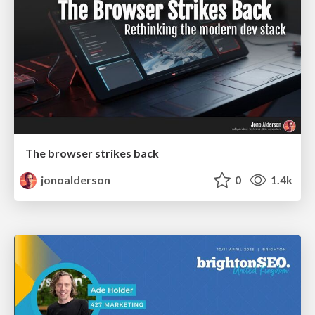
The browser strikes back
jonoalderson
0
1.4k