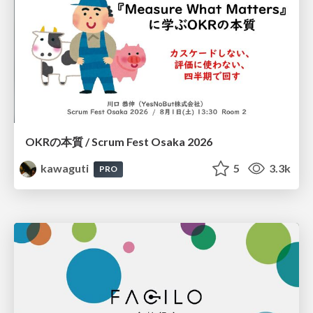
OKRの本質 / Scrum Fest Osaka 2026
kawaguti
5
3.3k
PRO