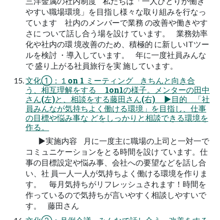
三洋金属の社内制度 私たちは「一人ひとりが働き
やすい職場環境」を目指し様々な取り組みを行なっ
ています 社内のメンバーで業務 の改善や働きやす
さに ついて話し合う場を設け ています。 業務効率
化や社内の環 境改善のため、積極的 に新しいITツー
ルを検討 ・導入しています。 年に一度社員みんな
で 盛り上がる社員旅行を実 施しています。
文化①：１on 1 ミーティング きちんと向き合
う、相互理解をする 1on1の様子。メンターの田中
さん(左)と、相談をする藤田さん(右) ▶目的 「社
員みんなが気持ちよく働ける環境」を目指し、仕事
の目標や悩み事な どをしっかりと相談できる環境を
作る。
▶実施内容 月に一度主に職場の上司と一対一で
コミュニケーションをとる時間を設け ています。仕
事の目標設定や悩み事、会社への要望などを話し合
い、社 員一人一人が気持ちよく働ける環境を作りま
す。 毎月気持ちがリフレッシュされます！時間を
作っているので気持ちが言いやすく相談しやすいで
す。 藤田さん