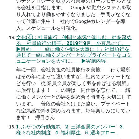
いテクノロジーを取り入れ業界のロールモデ ルとな
る会社を目指します。 Googleや勤怠システムを取
り入れてより働きやすくなりました！手間がなくな
って仕事に集中！ 社内でGoogleカレンダーを導
入。スケジュールを可視化。
文化④：社員旅行 仲間と本気で楽しむ、絆を深め
る 社員旅行の様子。2019年9月、小豆島にて。
▶目的 「一緒に働く仲間を大事に！」社員旅行を
通じて一緒に働くメンバーとの プライベートなコミ
ュニケーションを大切に。 ▶実施内容
年に一回、会社負担の社員旅行を実施！ 行く場所
はその年によって違いますが、社内でアンケートな
どを行い「従 業員全員が楽しく羽を伸ばせる場所」
に旅行します！ この時は一同仕事を忘れて、一緒
に働くメンバーとの絆を深め合う時間を 大切にして
います。 普段の会社とはまた違い、プライベート
な空気感で絆を深められます。毎年楽しみにしてい
ます！ 押目さん
1. ふたつの行動規範 2. 三洋金属のメンバー 3.
様々な社内制度 4. 福利厚生 5. 選考フロー