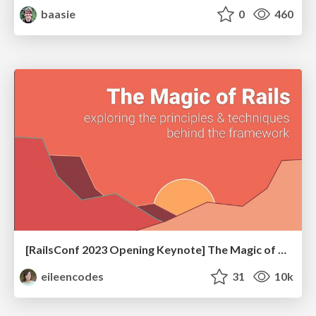
baasie
0
460
[RailsConf 2023 Opening Keynote] The Magic of Rails
eileencodes
31
10k