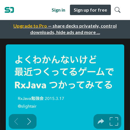
Sign in
Sign up for free
Upgrade to Pro
— share decks privately, control
downloads, hide ads and more …