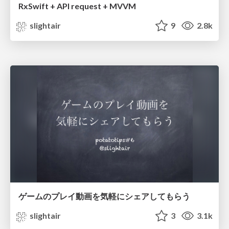
RxSwift + API request + MVVM
slightair
9
2.8k
ゲームのプレイ動画を気軽にシェアしてもらう
slightair
3
3.1k