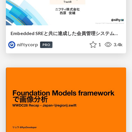
Embedded SREと共に達成した会員管理システムのAWS移行 - SRE NEXT 2026 ランチスポンサーセッション
niftycorp
1
3.4k
PRO