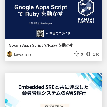
Google Apps Script で Ruby を動かす
kawahara
0
130