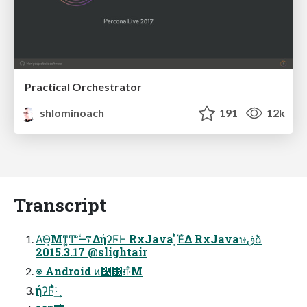
Practical Orchestrator
shlominoach
191
12k
Transcript
Α͘Θ͔Μͳ͍͚Ͳ ࠷ۙͭͬͯ͘ΔήʔϜͰ RxJava ͔ͭͬͯΈͯΔ RxJavaษڧձ
2015.3.17 @slightair
※ Android ͷ࿩͸ग़·ͤΜ
ήʔϜͭͬͯ͘·͢