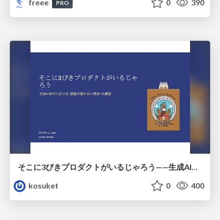
freee
0
390
PRO
そこに3びきプロダクトがいるじゃろう——生成AI時代における“価値が届かない理由”の構造
kosuket
0
400