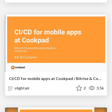
CI/CD for mobile apps at Cookpad / Bitrise & Cookpad Developer Meetup
slightair
2
3.5k