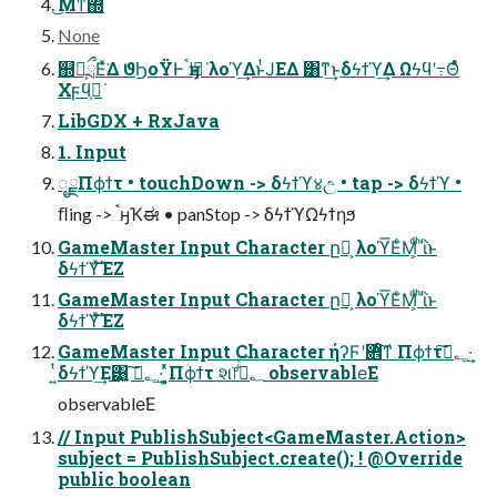
͜Μͳ΍ͭ
None
஍໘͕ྲྀΕͯ͘Δ ϑϦοΫͰࠨӈʹಈ͘ λοϓ͢ΔͱͭͿΕΔ ͸ͳ͢ͱδϟϯϓ͢Δ Ωϟϥʹ߹Θͤͯ
Χϝϥ͕ಈ͘
LibGDX + RxJava
1. Input
ೖྗΠϕϯτ • touchDown -> δϟϯϓ४උ • tap -> δϟϯϓ •
ﬂing -> ࠨӈҠಈ • panStop -> δϟϯϓΩϟϯηϧ
GameMaster Input Character ը໘͕ λοϓ͞ΕͨΜ͕ͩ ͪΐͬͱ
δϟϯϓͯ͠ΈΖ
GameMaster Input Character ը໘͕ λοϓ͞ΕͨΜ͕ͩ ͪΐͬͱ
δϟϯϓͯ͠ΈΖ
GameMaster Input Character ήʔϜʹؔ܎ͦ͠͏ͳ Πϕϯτ؂ࢹ͠·͢
͍ͭδϟϯϓ͢Ε͹͍͍͔ ؂ࢹ͠·͢ ͍ͬͯ͏͔Πϕϯτ શ෦؂ࢹͤͯ͞ observable͘Ε
observable͘Ε
// Input PublishSubject<GameMaster.Action>
subject = PublishSubject.create(); ! @Override
public boolean