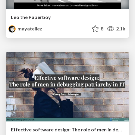
Leo the Paperboy
mayatellez
8
2.1k
Effective software design: The role of men in debugging patriarchy in IT @ Voxxed Days AMS