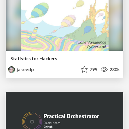
Statistics for Hackers
jakevdp
799
230k