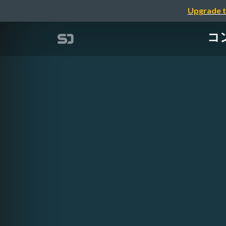
Upgrade t
コ