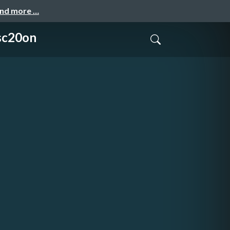
and more …
20on