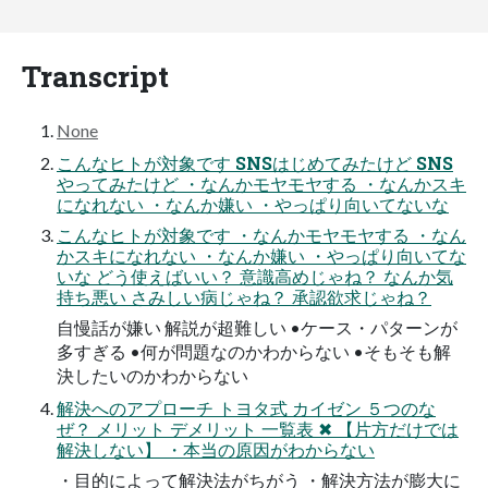
Transcript
None
こんなヒトが対象です SNSはじめてみたけど SNS
やってみたけど ・なんかモヤモヤする ・なんかスキ
になれない ・なんか嫌い ・やっぱり向いてないな
こんなヒトが対象です ・なんかモヤモヤする ・なん
かスキになれない ・なんか嫌い ・やっぱり向いてな
いな どう使えばいい？ 意識高めじゃね？ なんか気
持ち悪い さみしい病じゃね？ 承認欲求じゃね？
自慢話が嫌い 解説が超難しい •ケース・パターンが
多すぎる •何が問題なのかわからない •そもそも解
決したいのかわからない
解決へのアプローチ トヨタ式 カイゼン ５つのな
ぜ？ メリット デメリット 一覧表 ✖ 【片方だけでは
解決しない】 ・本当の原因がわからない
・目的によって解決法がちがう ・解決方法が膨大に