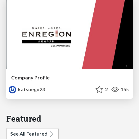
Company Profile
katsuegu23
2
15k
Featured
See All Featured