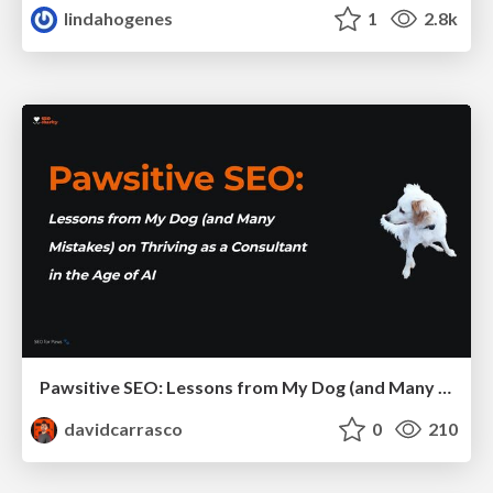
lindahogenes
1
2.8k
Pawsitive SEO: Lessons from My Dog (and Many Mistakes) on Thriving as a Consultant in the Age of AI
davidcarrasco
0
210