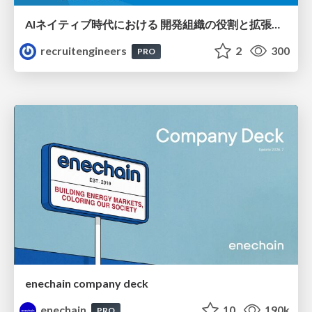
AIネイティブ時代における 開発組織の役割と拡張の可能性
recruitengineers
2
300
PRO
enechain company deck
enechain
10
190k
PRO