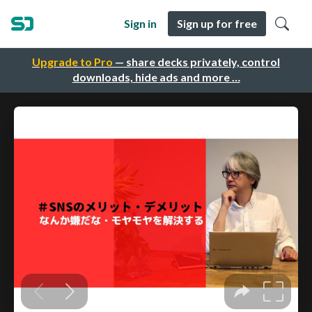
Sign in
Sign up for free
Upgrade to Pro
— share decks privately, control
downloads, hide ads and more …