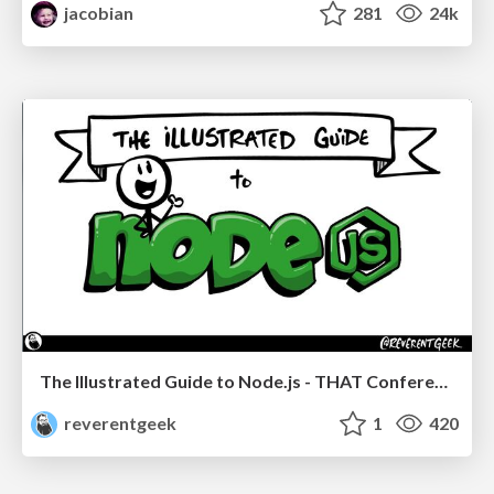
jacobian
281
24k
The Illustrated Guide to Node.js - THAT Conference 2024
reverentgeek
1
420