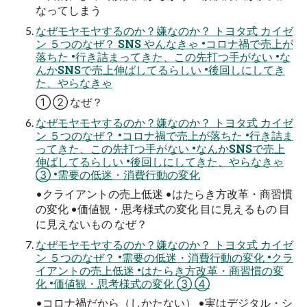
なってしまう
なぜモヤモヤするのか？嫌なのか？ トヨタ式 カイゼ
ン ５つのなぜ？ SNS やんなきゃ •コロナ禍で売上が
落ちた •行き詰まってきた、この先打つ手がない •な
んかSNSで売上伸ばしてるらしい •後回しにしてき
た、やらなきゃ
① ② なぜ？
なぜモヤモヤするのか？嫌なのか？ トヨタ式 カイゼ
ン ５つのなぜ？ •コロナ禍で売上が落ちた •行き詰ま
ってきた、この先打つ手がない •なんかSNSで売上
伸ばしてるらしい •後回しにしてきた、やらなきゃ
③ •需要の低迷・消費行動の変化
•クライアントの売上低迷 •はたらき方改革・商習慣
の変化 •価値観・思考様式の変化 目に見えるもの 目
に見えないもの なぜ？
なぜモヤモヤするのか？嫌なのか？ トヨタ式 カイゼ
ン ５つのなぜ？ •需要の低迷・消費行動の変化 •クラ
イアントの売上低迷 •はたらき方改革・商習慣の変
化 •価値観・思考様式の変化 ③ ④
•コロナ禍だから（しかたない） •実はデジタル・シ