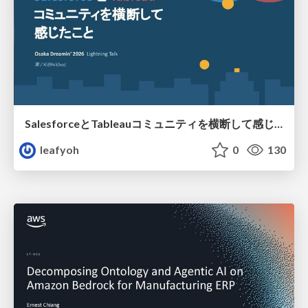
SalesforceとTableauコミュニティを横断して感じたこと（Osaka Dreamin）
leafyoh
0
130