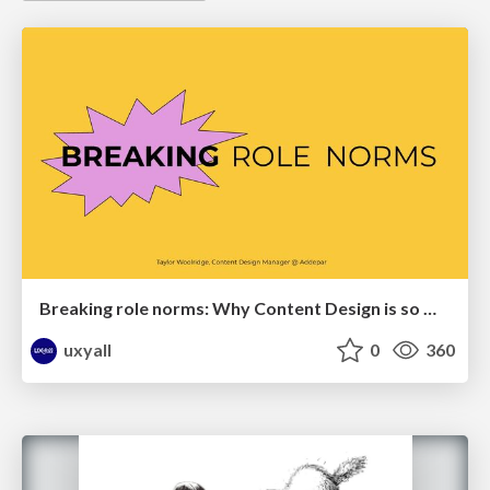
Breaking role norms: Why Content Design is so much more than writing copy - Taylor Woolridge
uxyall
0
360