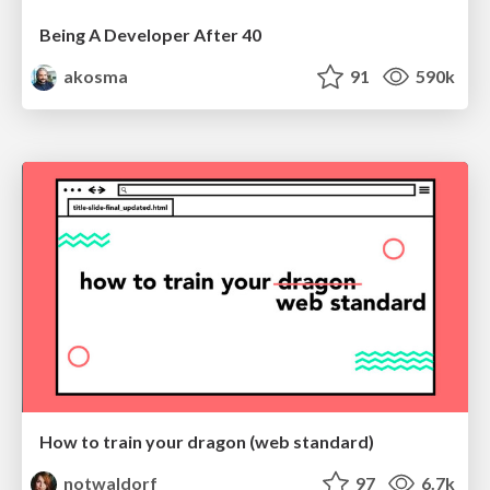
Being A Developer After 40
akosma
91
590k
How to train your dragon (web standard)
notwaldorf
97
6.7k