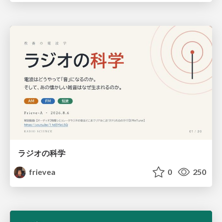
ラジオの科学
frievea
0
250