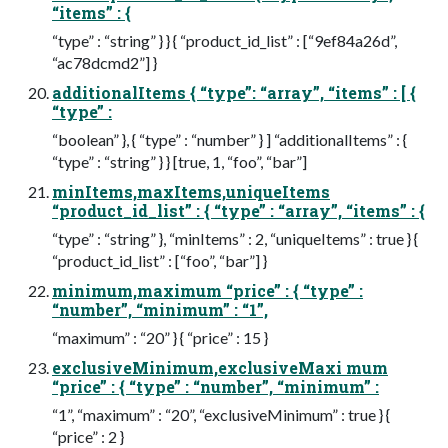
“items” : {
“type” : “string” } } { “product_id_list” : [“9ef84a26d”,
“ac78dcmd2”] }
additionalItems { “type”: “array”, “items” : [ {
“type” :
“boolean” }, { “type” : “number” } ] “additionalItems” : {
“type” : “string” } } [true, 1, “foo”, “bar”]
minItems,maxItems,uniqueItems
“product_id_list” : { “type” : “array”, “items” : {
“type” : “string” }, “minItems” : 2, “uniqueItems” : true } {
“product_id_list” : [“foo”, “bar”] }
minimum,maximum “price” : { “type” :
“number”, “minimum” : “1”,
“maximum” : “20” } { “price” : 15 }
exclusiveMinimum,exclusiveMaxi mum
“price” : { “type” : “number”, “minimum” :
“1”, “maximum” : “20”, “exclusiveMinimum” : true } {
“price” : 2 }