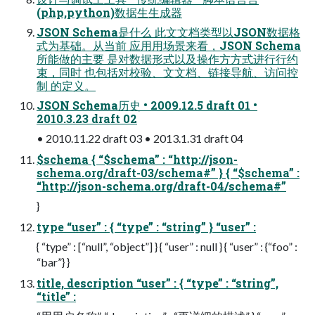
(php,python)数据⽣生成器
JSON Schema是什么 此⽂文档类型以JSON数据格
式为基础。从当前 应⽤用场景来看，JSON Schema
所能做的主要 是对数据形式以及操作⽅方式进⾏行约
束，同时 也包括对校验、⽂文档、链接导航、访问控
制 的定义。
JSON Schema历史 • 2009.12.5 draft 01 •
2010.3.23 draft 02
• 2010.11.22 draft 03 • 2013.1.31 draft 04
$schema { “$schema” : “http://json-
schema.org/draft-03/schema#” } { “$schema” :
“http://json-schema.org/draft-04/schema#”
}
type “user” : { “type” : “string” } “user” :
{ “type” : [“null”, “object”] } { “user” : null } { “user” : {“foo” :
“bar”} }
title, description “user” : { “type” : “string”,
“title” :