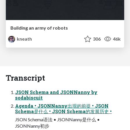
Building an army of robots
kneath
306
46k
Transcript
JSON Schema and JSONNanny by
sodabiscuit
Agenda • JSONNanny出现的前提 • JSON
Schema是什么 • JSON Schema的发展历史 •
JSON Schema语法 • JSONNanny是什么 •
JSONNanny初步