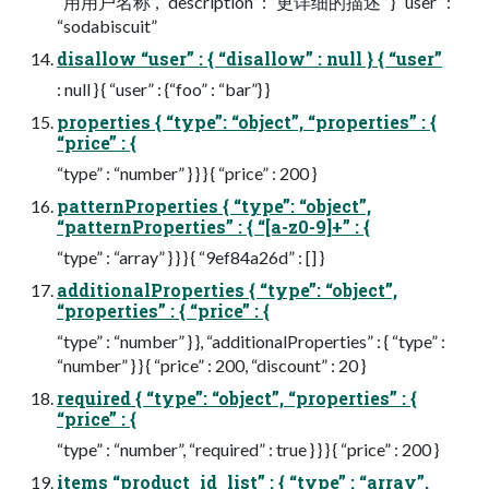
“⽤用户名称”, “description” : “更详细的描述” } “user” :
“sodabiscuit”
disallow “user” : { “disallow” : null } { “user”
: null } { “user” : {“foo” : “bar”} }
properties { “type”: “object”, “properties” : {
“price” : {
“type” : “number” } } } { “price” : 200 }
patternProperties { “type”: “object”,
“patternProperties” : { “[a-z0-9]+” : {
“type” : “array” } } } { “9ef84a26d” : [] }
additionalProperties { “type”: “object”,
“properties” : { “price” : {
“type” : “number” } }, “additionalProperties” : { “type” :
“number” } } { “price” : 200, “discount” : 20 }
required { “type”: “object”, “properties” : {
“price” : {
“type” : “number”, “required” : true } } } { “price” : 200 }
items “product_id_list” : { “type” : “array”,