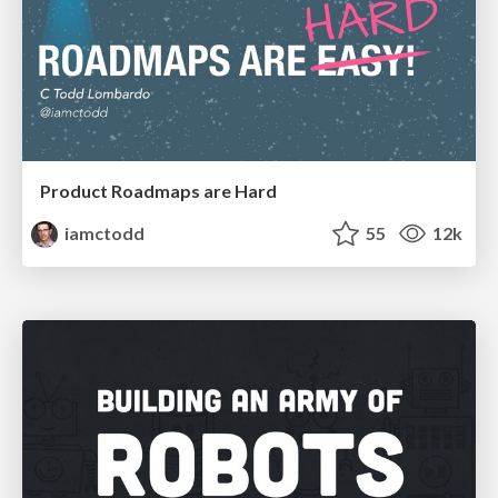
Product Roadmaps are Hard
iamctodd
55
12k