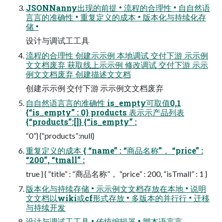
JSONNanny出现的前提 • 流程的合理性 • ⾃自然语
⾔言的准确性 • 重复定义的成本 • 版本化与持续化存
储 •
设计与调试⼯工具
流程的合理性 创建⽰示例 本地调试 交付下游 ⽰示例
⽂文档废弃 获取线上⽰示例 修改调试 交付下游 ⽰示
例⽂文档废弃 创建描述⽂文档
创建⽰示例 交付下游 ⽰示例⽂文档废弃
⾃自然语⾔言的准确性 is_empty可取值0,1
{“is_empty” : 0} products 表⽰示产品列表
{“products”:[]} {“is_empty” :
“0”} {“products”:null}
重复定义的成本 { “name” : “商品名称”， “price” :
“200”, “tmall” :
true } { “title” : “商品名称”， “price” : 200, “isTmall” : 1 }
版本化与持续存储 • ⽰示例⽂文档存放在本地 • 说明
⽂文档以wiki或cf形式存放 • 多版本的并⾏行 • 迁移
与持续开发
设计与调试⼯工具 • 传统编辑器 • 脚本语⾔言