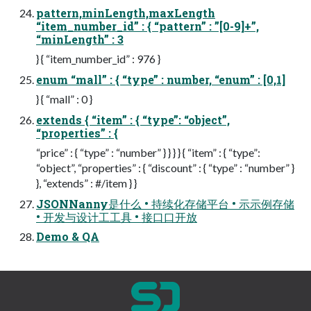
pattern,minLength,maxLength
“item_number_id” : { “pattern” : ”[0-9]+”,
“minLength” : 3
} { “item_number_id” : 976 }
enum “mall” : { “type” : number, “enum” : [0,1]
} { “mall” : 0 }
extends { “item” : { “type”: “object”,
“properties” : {
“price” : { “type” : “number” } } } } { “item” : { “type”:
“object”, “properties” : { “discount” : { “type” : “number” }
}, “extends” : #/item } }
JSONNanny是什么 • 持续化存储平台 • ⽰示例存储
• 开发与设计⼯工具 • 接⼝口开放
Demo & QA