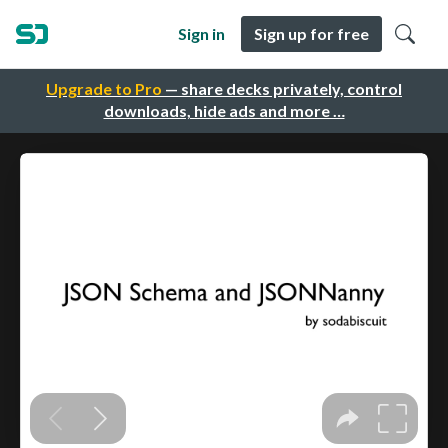
Sign in
Sign up for free
Upgrade to Pro
— share decks privately, control
downloads, hide ads and more …