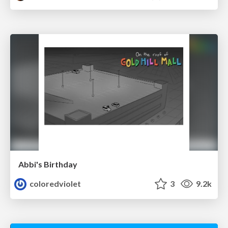
Abbi's Birthday
coloredviolet
3
9.2k