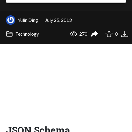
Yulin Ding
July 25, 2013
Technology
270
0
JSON Schema