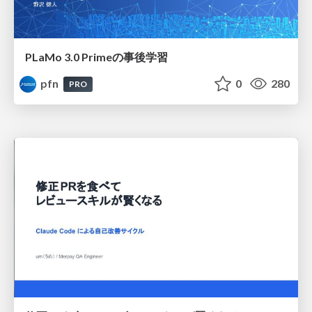
PLaMo 3.0 Primeの事後学習
pfn
0
280
PRO