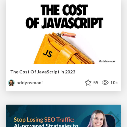
The Cost Of JavaScript in 2023
addyosmani
55
10k