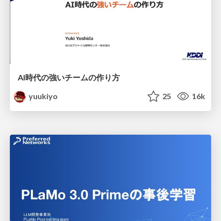
AI時代の強いチームの作り方
yuukiyo
25
16k