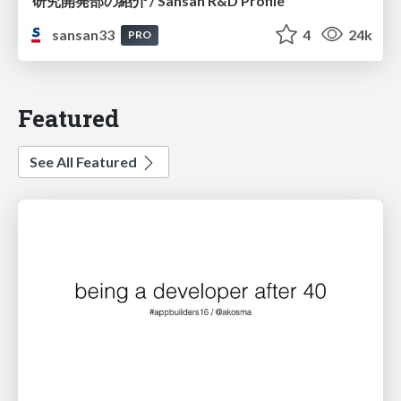
研究開発部の紹介 / Sansan R&D Profile
sansan33
4
24k
PRO
Featured
See All Featured