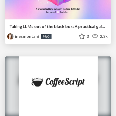
Taking LLMs out of the black box: A practical guide to human-in-the-loop distillation
inesmontani
3
2.3k
PRO