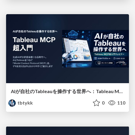
AIが自社のTableauを操作する世界へ：Tableau MCP超入門
tbtykk
0
110