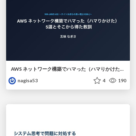
AWS ネットワーク構築でハマった（ハマりかけた） 5選とそこから得た教訓
nagisa53
4
190