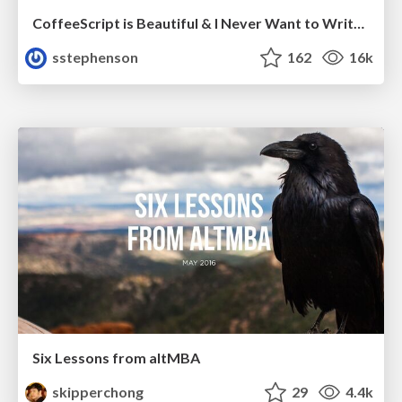
CoffeeScript is Beautiful & I Never Want to Write Plain JavaScript Again
sstephenson
162
16k
Six Lessons from altMBA
skipperchong
29
4.4k