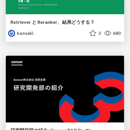
Retriever と Reranker、結局どうする？
kazuaki
3
680