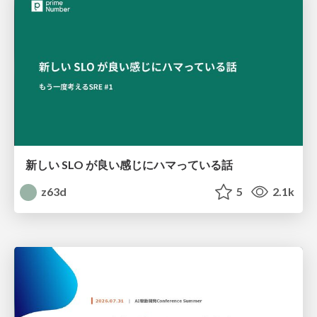
新しい SLO が良い感じにハマっている話
z63d
5
2.1k