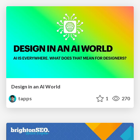
Design in an AI World
tapps
1
270