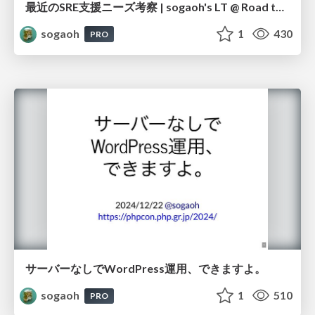
最近のSRE支援ニーズ考察 | sogaoh's LT @ Road to SRE NEXT@札幌
sogaoh
1
430
PRO
サーバーなしでWordPress運用、できますよ。
sogaoh
1
510
PRO