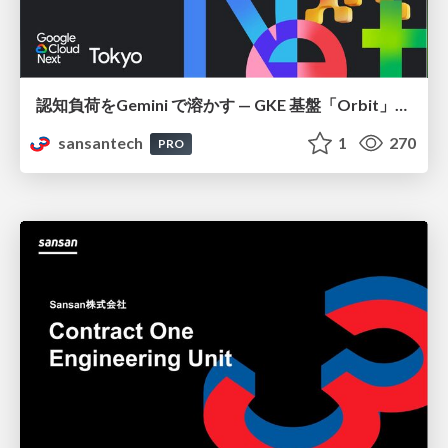
認知負荷をGemini で溶かす — GKE 基盤「Orbit」における AI エージェントの実践
sansantech
1
270
PRO