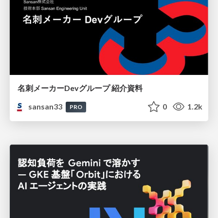
名刺メーカーDevグループ 紹介資料
sansan33
0
1.2k
PRO