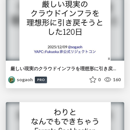
厳しい現実のクラウドインフラを理想形に引き戻そうとした120日 | sogaoh's session @ YAPC::Fukuoka 非公式リジェクトコン
sogaoh
0
160
PRO