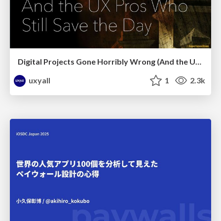
Digital Projects Gone Horribly Wrong (And the UX Pros Who Still Save the Day) - Dean Schuster
uxyall
1
2.3k