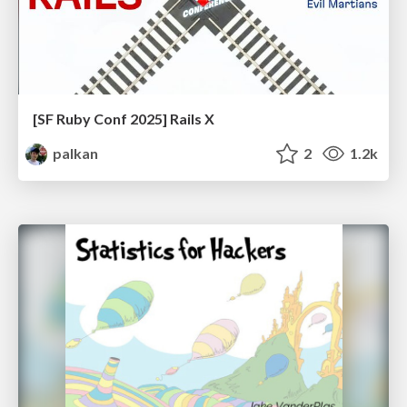
[SF Ruby Conf 2025] Rails X
palkan
2
1.2k