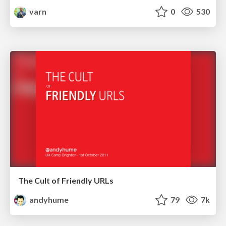
varn
0
530
The Cult of Friendly URLs
andyhume
79
7k