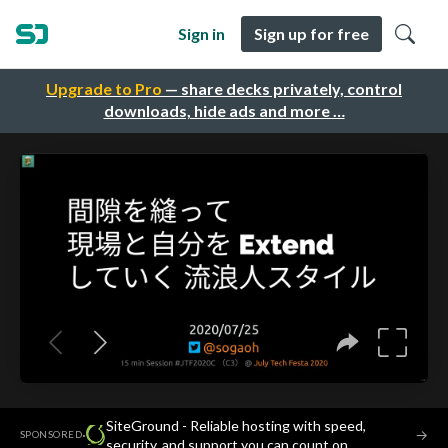
Sign in
Sign up for free
Upgrade to Pro
— share decks privately, control
downloads, hide ads and more …
SiteGround - Reliable hosting with speed,
·
→
SPONSORED
security, and support you can count on.