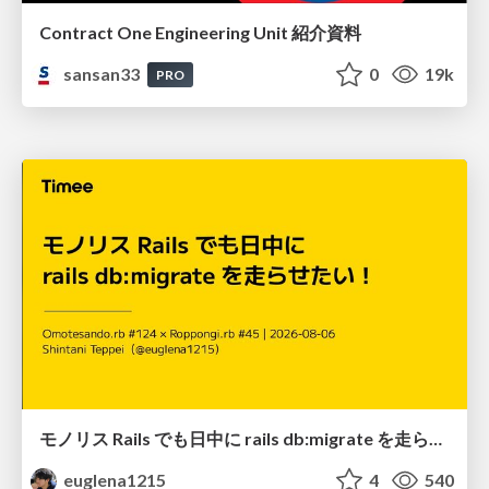
Contract One Engineering Unit 紹介資料
sansan33
0
19k
PRO
モノリス Rails でも日中に rails db:migrate を走らせたい！ / Daytime rails db:migrate on Monolithic Rails!
euglena1215
4
540