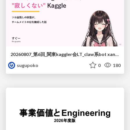
20260807_第6回_関東kaggler会LT_claw系bot xangiと始める、"寂しくない" kaggle
sugupoko
0
180