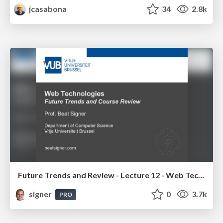
jcasabona
34
2.8k
Future Trends and Review - Lecture 12 - Web Technologies (1019888BNR)
signer
0
3.7k
PRO