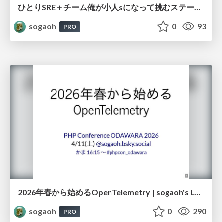
ひとりSRE＋チーム俺が小人sになって挑むステーブルコイン決済基盤の社会実装 | sogaoh's LT @ Tamachi.sre #5
sogaoh
0
93
PRO
2026年春から始めるOpenTelemetry | sogaoh's LT @ PHP Conference ODAWARA 2026
sogaoh
0
290
PRO