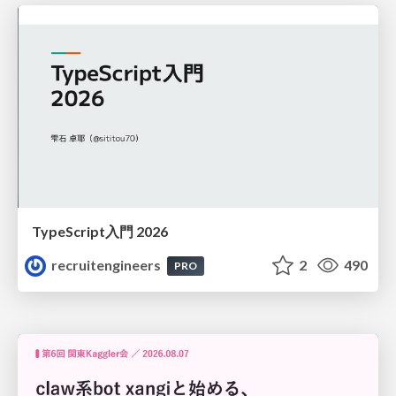
TypeScript入門 2026
recruitengineers
2
490
PRO