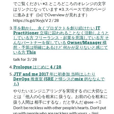
でご覧ください ※2. ところどころのオレンジの⽂字
はリンクになっています ※3. スペースで次のページ
に進みます（[o] でOverview が⾒れます）
https://is.gd/XvyjcV 2 / 28
⼿を動かし、永くプロダクトを創り続けたい IT
Practitioner ⽴場に囚われることなく活動しようと
している⽅ フリーランス・起業を意識している⽅ そ
んなパートナーを探している Owner/Manager 構
想・予算は明確にあるけど 何かが⾜りないと感じて
いる⽅ This
talk for 3 / 28
Prologue はじめに 4 / 28
JTF and me 2017 年に初参加 当時はふたり
DevOps 推進室 (SRE と情シスのmix 的ななんで
も)
やりたいエンジニアリングを実現する のに⼤切なこ
とは「他⼈の⼼を粗末に 扱うな。お前の⼼を粗末に
扱う⼈間は 相⼿にするな」だと学んだ @see -> 
Don’t be reckless with other people’s hearts. Don’t put
up with people who are reckless with yours. - Jimi