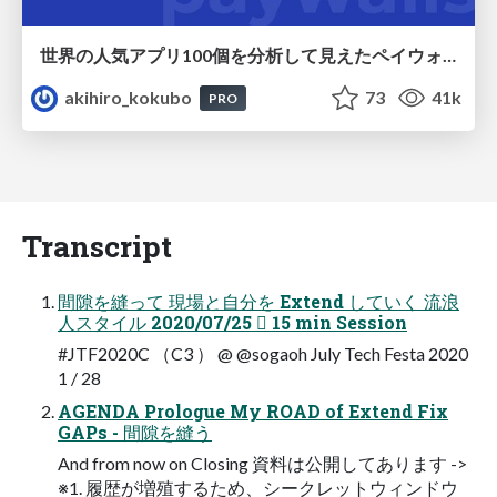
世界の人気アプリ100個を分析して見えたペイウォール設計の心得
akihiro_kokubo
73
41k
PRO
Transcript
間隙を縫って 現場と⾃分を Extend していく 流浪
⼈スタイル 2020/07/25  15 min Session
#JTF2020C （C3 ） @ @sogaoh July Tech Festa 2020
1 / 28
AGENDA Prologue My ROAD of Extend Fix
GAPs - 間隙を縫う
And from now on Closing 資料は公開してあります ->
※1. 履歴が増殖するため、シークレットウィンドウ