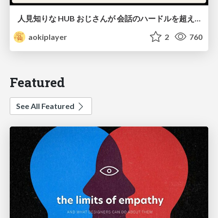
人見知りな HUB おじさんが 会話のハードルを超え、 今度は誰かの踏み台になろうとする話/hub-guy-as-a-stepping-stone
aokiplayer
2
760
Featured
See All Featured