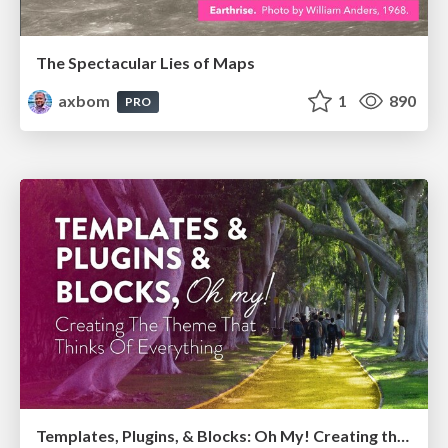
The Spectacular Lies of Maps
axbom
1
890
PRO
Templates, Plugins, & Blocks: Oh My! Creating the theme that thinks of everything