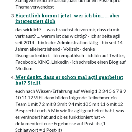
Schlagworte achte darauf, dass du nur ein Post-it pro
Thema verwendest
Eigentlich kommt jetzt: wer ich bin… … aber
interessiert dich
das wirklich? … was brauchst du von mir, dass du mir
vertraust? … warum ist das wichtig? - ich arbeite agil
seit 2014 - bin in der Administration tätig - bin seit 14
Jahren alleinerziehend - Vollzeit - denke
lösungsorientiert - bin empathisch - ich bin auf Twitter,
Facebook, XING, LinkedIn - ich schreibe einen Blog auf
Medium
Wer denkt, dass er schon mal agil gearbeitet
hat? Stellt
euch nach Wissen/Erfahrung auf Wenig 1 2 3 4 5 6 7 8 9
10 11 12 VIEL dann bilden folgende Teilnehmer ein
Team 1 mit 7 2 mit 8 3 mit 9 4 mit 10 5 mit 11 6 mit 12
Besprecht euch 5 Min wie ihr agil gearbeitet habt, was
es verändert hat und ob es funktioniert hat ->
dokumentiert eure Ergebnisse auf Post-its (1
Schlagwort = 1 Post-it)