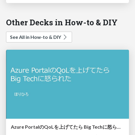
Other Decks in How-to & DIY
See All in How-to & DIY
Azure PortalのQoLを上げてたら​ Big Techに怒られた​