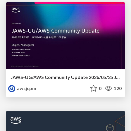
JAWS-UG/AWS Community Update 2026/05/25 JAWS-UG札幌 & 秋田コラボ会
awsjcpm
0
120