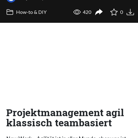
How-to & DIY
420
0
Projektmanagement agil
klassisch teambasiert