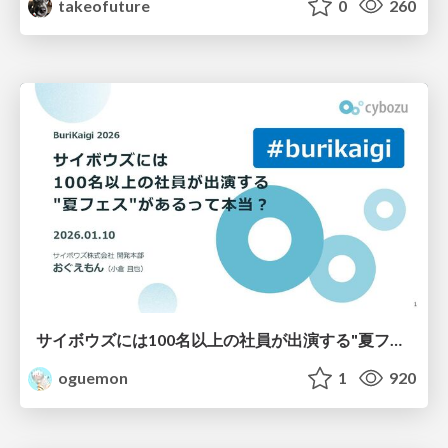
takeofuture
0
260
サイボウズには100名以上の社員が出演する"夏フェス"があるって本当？
oguemon
1
920