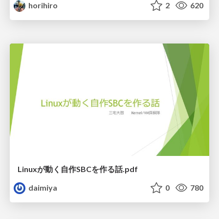
horihiro
2
620
Linuxが動く自作SBCを作る話.pdf
daimiya
0
780