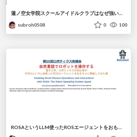
蓮ノ空女学院スクールアイドルクラブはなぜ強いのか
subroh0508
0
100
ROSAというLLM使ったROSエージェントをおもちゃに実装してみた話