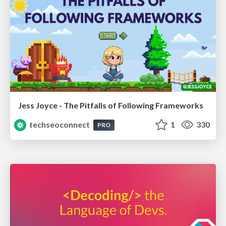
Jess Joyce - The Pitfalls of Following Frameworks
techseoconnect
1
330
PRO