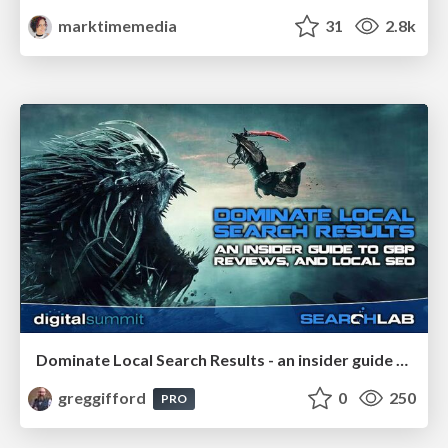
marktimemedia
31
2.8k
Dominate Local Search Results - an insider guide to GBP, reviews, and Local SEO
greggifford
0
250
PRO