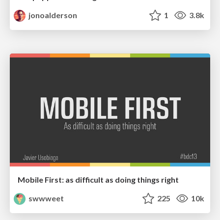
jonoalderson
1
3.8k
Mobile First: as difficult as doing things right
swwweet
225
10k