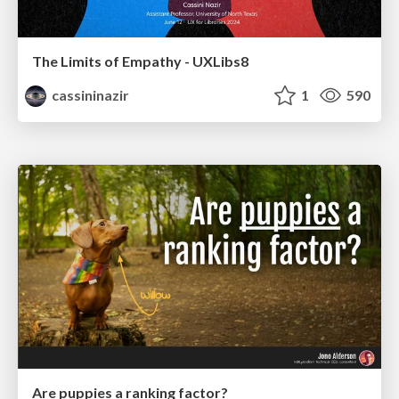
The Limits of Empathy - UXLibs8
cassininazir
1
590
Are puppies a ranking factor?