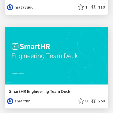
matayuuu
1
110
SmartHR Engineering Team Deck
smarthr
0
260