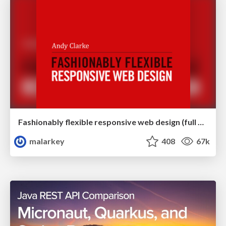
Fashionably flexible responsive web design (full day workshop)
malarkey
408
67k