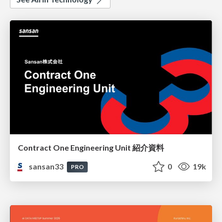
Contract One Engineering Unit 紹介資料
sansan33
0
19k
PRO