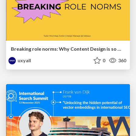
Breaking role norms: Why Content Design is so much more than writing copy - Taylor Woolridge
uxyall
0
360