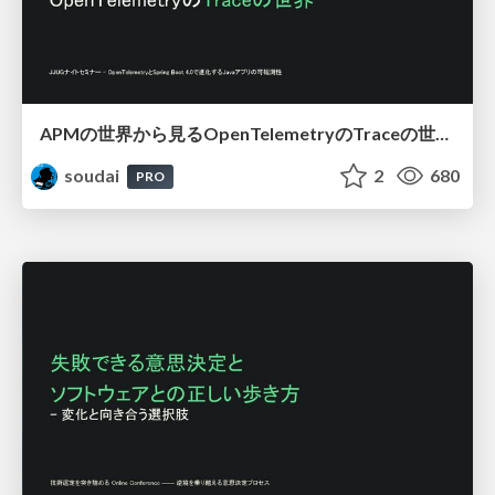
APMの世界から見るOpenTelemetryのTraceの世界 / OpenTelemetry in the Java
soudai
2
680
PRO