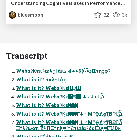
Understanding Cognitive Biases in Performance Measurement
bluesmoon
32
3k
Transcript
WebαʔϏεͷ ϞχλϦϯάͷצॴ ++6(φΠτηϛφʔ
What is it? ϞχλϦϯάͯ͠·͔͢ʁ
What is it? WebαʔϏε͸ੜ͖෺
What is it? WebαʔϏε͸ੜ͖෺ ↓ ৗʹมԽ͍ͯ͠Δ
What is it? WebαʔϏε͸೉͍͠
What is it? WebαʔϏε͸೉͍͠ ↓ ৭ΜͳӨڹΛड͚ͳ͕ΒՔಇ͍ͯ͠Δ
What is it? WebαʔϏε͸೉͍͠ ↓ ৭ΜͳӨڹΛड͚ͳ͕ΒՔಇ͍ͯ͠Δ
ΠϯλʔωοτɺΫϥΠΞϯτɺ ϓϩτίϧɺαʔόαΠυFUDʜ
What is it? ͔ͩΒͦ͜ϞχλϦϯά͕ඞཁ