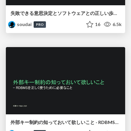
失敗できる意思決定とソフトウェアとの正しい歩き方_-_変化と向き合う選択肢/ Designing for Reversible Decisions
soudai
16
6.5k
PRO
外部キー制約の知っておいて欲しいこと - RDBMSを正しく使うために必要なこと / FOREIGN KEY Night