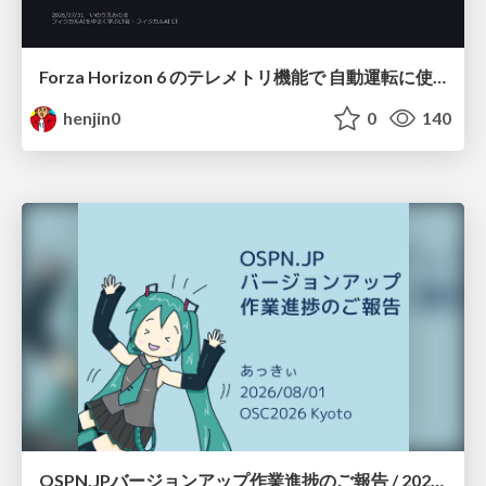
Forza Horizon 6 のテレメトリ機能で 自動運転に使えそうな学習データを集める話
henjin0
0
140
OSPN.JPバージョンアップ作業進捗のご報告 / 20260801-osc26kyoto