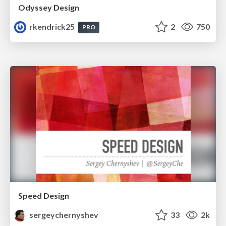
Odyssey Design
rkendrick25
2
750
PRO
Speed Design
sergeychernyshev
33
2k