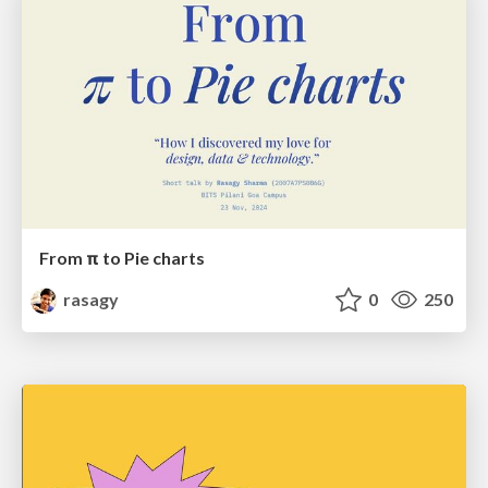
From π to Pie charts
rasagy
0
250