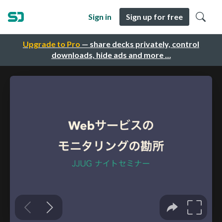
Sign in
Sign up for free
Upgrade to Pro
— share decks privately, control
downloads, hide ads and more …