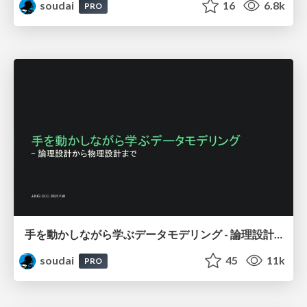
soudai
16
6.8k
PRO
手を動かしながら学ぶデータモデリング - 論理設計から物理設計まで / Data modeling
soudai
45
11k
PRO