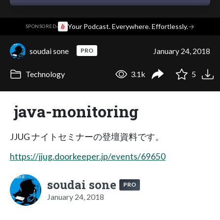
·
Your Podcast. Everywhere. Effortlessly.
→
SPONSORED
soudai sone
January 24, 2018
PRO
Technology
3.1k
5
java-monitoring
JJUG ナイトセミナーの登壇資料です。
https://jjug.doorkeeper.jp/events/69650
soudai sone
PRO
January 24, 2018