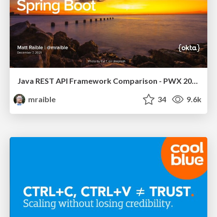
Java REST API Framework Comparison - PWX 2021
mraible
34
9.6k