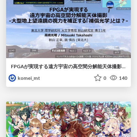
FPGAが実現する遠方宇宙の高空間分解能天体撮影 -大型地上望遠鏡の視力を補正する「補償光学」とは？-
komei_mt
0
140