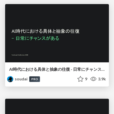
AI時代における具体と抽象の往復 - 日常にチャンスがある / Moving Between the Concrete
soudai
9
3.9k
PRO