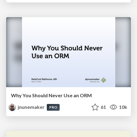
Why You Should Never Use an ORM
jnunemaker
61
10k
PRO