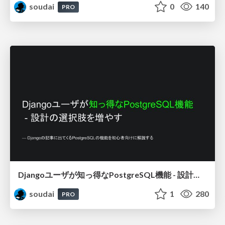
soudai
0
140
PRO
Djangoユーザが知っ得なPostgreSQL機能 - 設計の選択肢を増やす / Djang-use-PostgreSQL
soudai
1
280
PRO