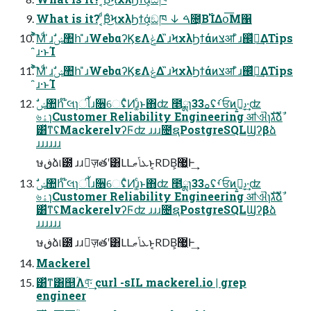
What is it? ͔ͩΒͦ͜ϞχλϦϯά͕ඞཁ ↓ ࠓ೔͔Β࢝ΊΔօ͞Μ΁
͋͐͡Μͩ ̍ɹࣗݾ঺հ ̎ɹWebαʔϏεΛݟΔ ̏ɹϞχλϦϯάͷצॴ ̐ɹ஌ͬͯಘ͢ΔTips
̑ɹ·ͱΊ
͋͐͡Μͩ ̍ɹࣗݾ঺հ ̎ɹWebαʔϏεΛݟΔ ̏ɹϞχλϦϯάͷצॴ ̐ɹ஌ͬͯಘ͢ΔTips
̑ɹ·ͱΊ
৬ۀɿCustomer Reliability Engineering ॴଐɿגࣜձࣾ
͸ͯͳʢMackerelνʔϜʣ ɹɹɹ೔ຊPostgreSQLϢʔβձ
ɹɹɹɹɹɹ
ษڧձ୲౰ ɹɹٕज़తʹ͸LLܥݴޠͱ͔RDB͕޷͖Ͱ͢
৬ۀɿCustomer Reliability Engineering ॴଐɿגࣜձࣾ
͸ͯͳʢMackerelνʔϜʣ ɹɹɹ೔ຊPostgreSQLϢʔβձ
ɹɹɹɹɹɹ
ษڧձ୲౰ ɹɹٕज़తʹ͸LLܥݴޠͱ͔RDB͕޷͖Ͱ͢
Mackerel
͸ͯͳ͸஥ؒΛ୳ͯ͠·͢ curl -sIL mackerel.io | grep
engineer