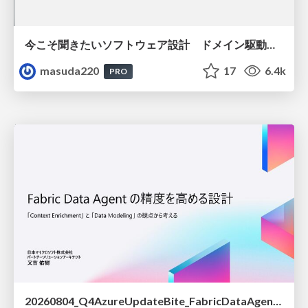
今こそ聞きたいソフトウェア設計 ドメイン駆動設計再入門
masuda220
17
6.4k
PRO
20260804_Q4AzureUpdateBite_FabricDataAgentの精度を高める設計.pdf