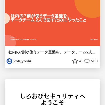
社内の7割が使うデータ基盤を、 データチーム2人で回すためにやったこと
koh_yoshi
4
980