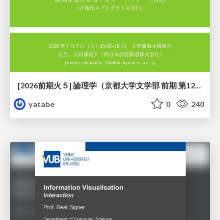
[2026前期火５] 論理学（京都大学文学部 前期 第12回）「証明を走らせる：カリー・ハワード対応」
yatabe
0
240