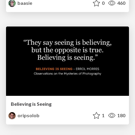
baasie
0
460
Believing is Seeing
oripsolob
1
180