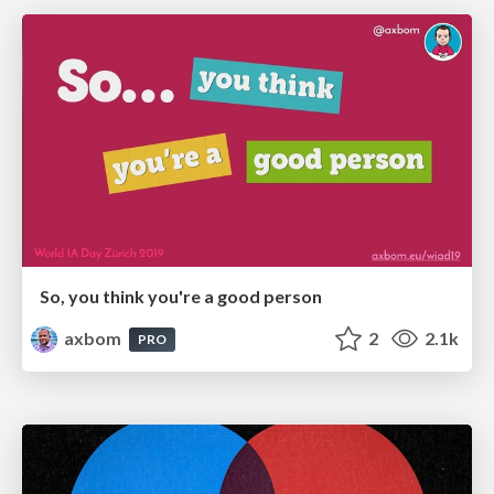
So, you think you're a good person
axbom
2
2.1k
PRO