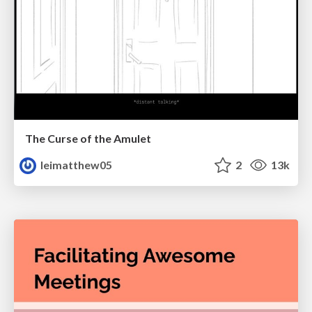
The Curse of the Amulet
leimatthew05
2
13k