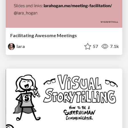
Facilitating Awesome Meetings
lara
57
7.1k