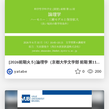
[2026前期火５] 論理学（京都大学文学部 前期 第11回）「ハーモニー：三層モデルと保存拡大」
yatabe
0
200