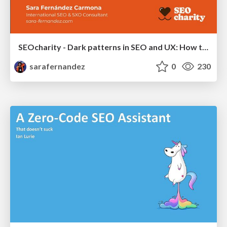
SEOcharity - Dark patterns in SEO and UX: How to avoid them and build a more ethical web
sarafernandez
0
230