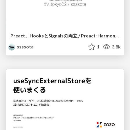
Preact、HooksとSignalsの両立 / Preact: Harmonizing Hooks and Signals
ssssota
1
3.8k