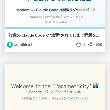
複数の Claude Code が"放置"されてしまう問題をCLI ダッシュボードを自作して解決した話
sumihiro3
1
650