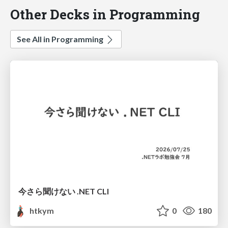
Other Decks in Programming
See All in Programming
今さら聞けない .NET CLI
htkym
0
180