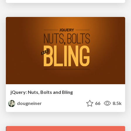
jQuery: Nuts, Bolts and Bling
dougneiner
66
8.5k