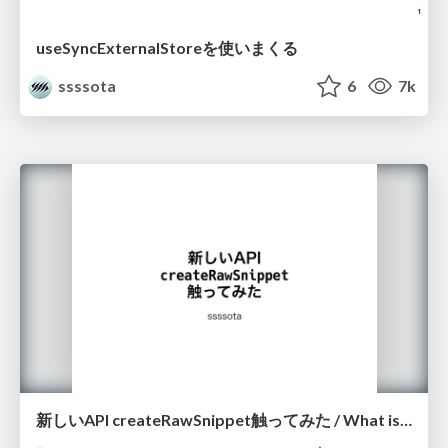
useSyncExternalStoreを使いまくる
ssssota
6
7k
新しいAPI createRawSnippet触ってみた / What is the createRawSnippet?