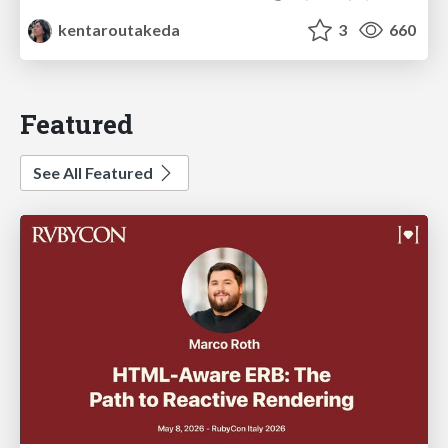
kentaroutakeda
3
660
Featured
See All Featured