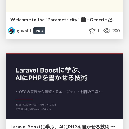
Welcome to the "Parametricity" 🏙️ − Generic だけど Specific な世界 −
guvalif
1
200
PRO
Laravel Boostに学ぶ、AIにPHPを書かせる技術 〜OSSの実装から蒸留するエージェント制御の王道〜