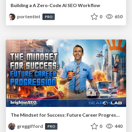
Building a A Zero-Code AI SEO Workflow
portentint
0
650
PRO
The Mindset for Success: Future Career Progression
greggifford
0
440
PRO