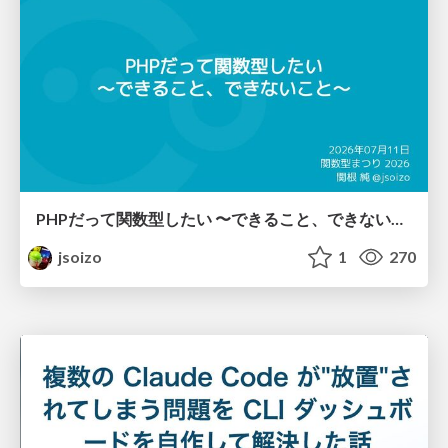
PHPだって関数型したい 〜できること、できないこと〜 / fp-in-php
jsoizo
1
270