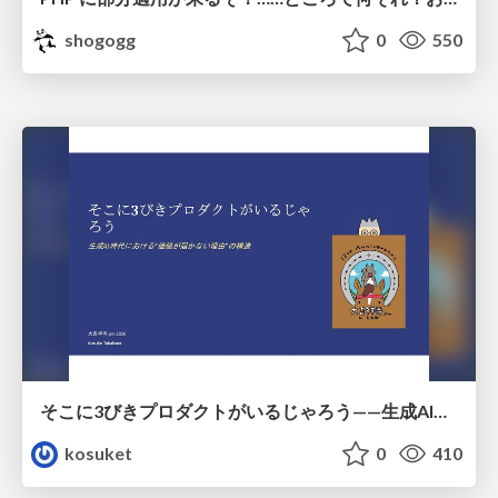
shogogg
0
550
そこに3びきプロダクトがいるじゃろう——生成AI時代における“価値が届かない理由”の構造
kosuket
0
410