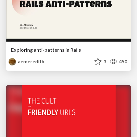
Exploring anti-patterns in Rails
aemeredith
3
450