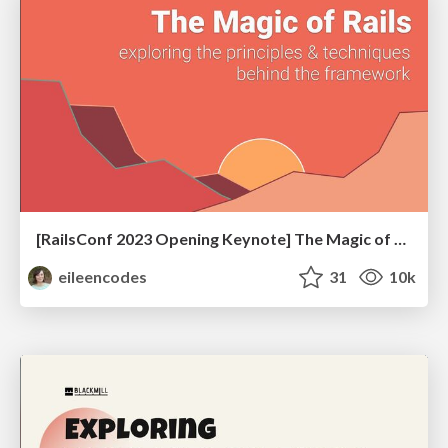
[RailsConf 2023 Opening Keynote] The Magic of Rails
eileencodes
31
10k