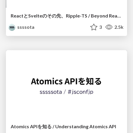
ReactとSvelteのその先、Ripple-TS / Beyond React and Svelte: Ripple-TS
ssssota
3
2.5k
Atomics APIを知る / Understanding Atomics API