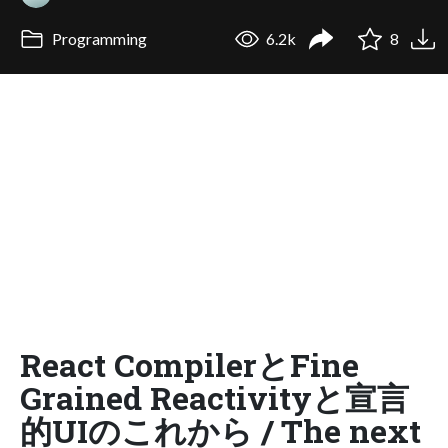
Programming
6.2k
8
React CompilerとFine
Grained Reactivityと宣言
的UIのこれから / The next