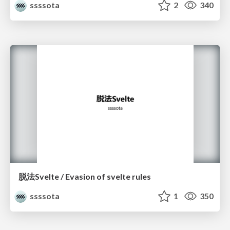
ssssota
2
340
脱法Svelte / Evasion of svelte rules
ssssota
1
350