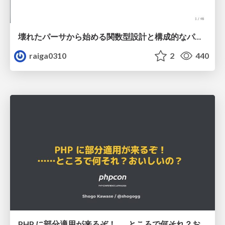
壊れたパーサから始める関数型設計と構成的なパーサ #fp_matsuri
raiga0310
2
440
PHP に部分適用が来るぞ！……ところで何それ？おいしいの？ #phpcon / phpcon-2026