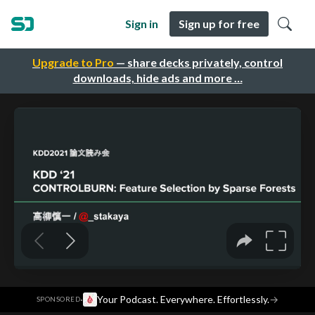
Sign in
Sign up for free
Upgrade to Pro
— share decks privately, control
downloads, hide ads and more …
·
Your Podcast. Everywhere. Effortlessly.
→
SPONSORED