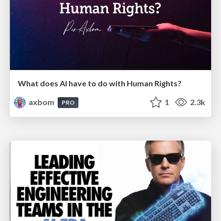
What does AI have to do with Human Rights?
axbom
1
2.3k
PRO