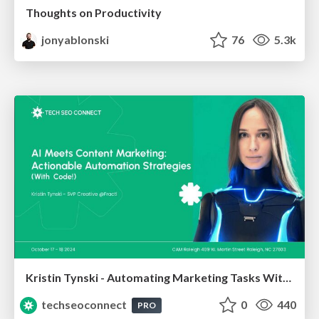
Thoughts on Productivity
jonyablonski
76
5.3k
Kristin Tynski - Automating Marketing Tasks With AI
techseoconnect
0
440
PRO