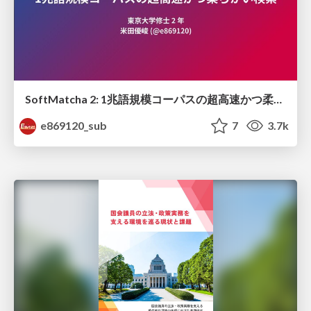
SoftMatcha 2: 1兆語規模コーパスの超高速かつ柔らかい検索
e869120_sub
7
3.7k