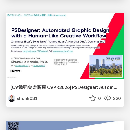
[CV勉強会＠関東 CVPR2026] PSDesigner: Automated Graphic Design with a Human-Like Creative Workflow / kantocv 67th CVPR 2026
shunk031
0
220