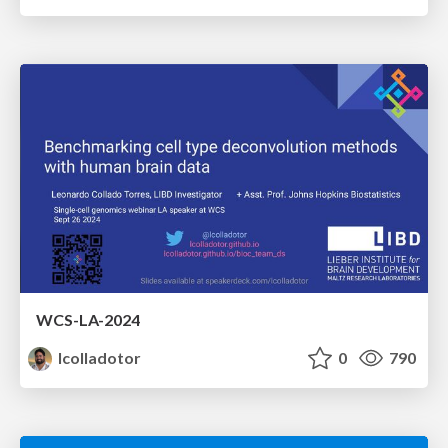
WCS-LA-2024
lcolladotor
0
790