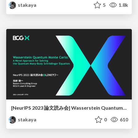
stakaya
5
1.8k
[NeurIPS 2023 論文読み会] Wasserstein Quantum Monte Carlo
stakaya
0
610