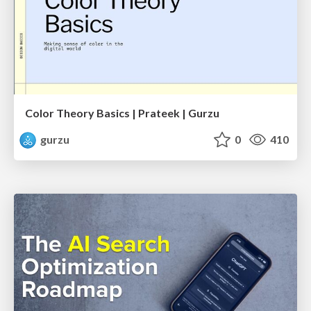
Color Theory Basics | Prateek | Gurzu
gurzu
0
410