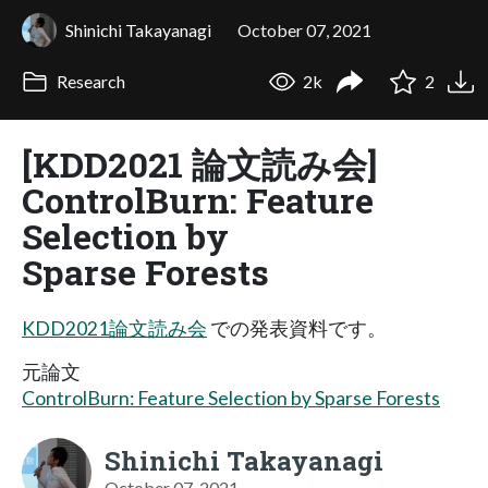
Shinichi Takayanagi
October 07, 2021
Research
2k
2
[KDD2021 論文読み会]
ControlBurn: Feature
Selection by
Sparse Forests
KDD2021論文読み会
での発表資料です。
元論文
ControlBurn: Feature Selection by Sparse Forests
Shinichi Takayanagi
October 07, 2021