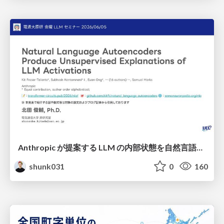
Anthropic が提案する LLM の内部状態を自然言語で説明可能にした Natural Language Autoencoders / Natural Language Autoencoders Produce Unsupervised Explanations of LLM Activations
shunk031
0
160