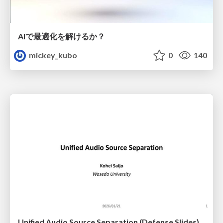
AIで最適化を解けるか？
mickey_kubo
0
140
Unified Audio Source Separation (Defense Slides)