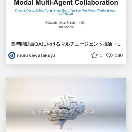
長時間動画QAにおけるマルチエージェント推論 ・SVAgent: Storyline-Guided Long Video Understanding via Cross-Modal Multi-Agent Collaboration
murakawatakuya
1
180