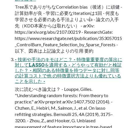
Tree系でありがちなCorrelation bias（後述）に頑健 -
計算効率が良 - 学習に必要なIterationは1回 - 何度も
学習させる必要のある手法よりよい👍 - 論文の入手
先（KDD本家からは取れない） - arXiv:
https://arxiv.org/abs/2107.00219 - ResearchGate:
https://www.researchgate.net/publication/353057015
_ControlBurn_Feature_Selection_by_Sparse_Forests -
以下、図表は上記論文よりの引用 要約
- 技術や手法のキモはどこ？ - 特徴量重要度の算出に
対してLASSOを適用する - どうやって有効だと検証
した？ - 相関のある特徴量を持つデータに対し同等
の計算コストで他 の特徴選択方法よりも優れている
ことを示した -
次に読むべき論文は？ - Louppe, Gilles.
"Understanding random forests: From theory to
practice." arXiv preprint arXiv:1407.7502 (2014). -
Chzhen, E., Hebiri, M., Salmon, J., et al. On lasso
refitting strategies. Bernoulli 25, 4A (2019), 3175–
3200. - Zhou, Z., and Hooker, G. Unbiased
measurement of feature importance in tree-based