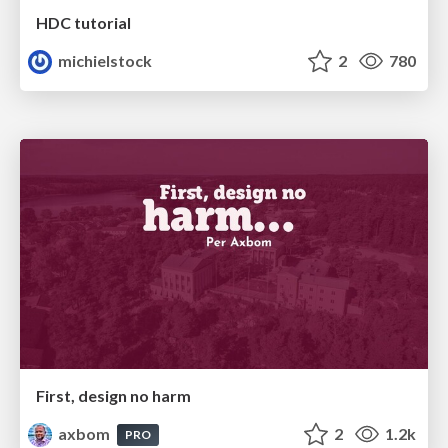
HDC tutorial
michielstock
2
780
First, design no harm
axbom
2
1.2k
PRO