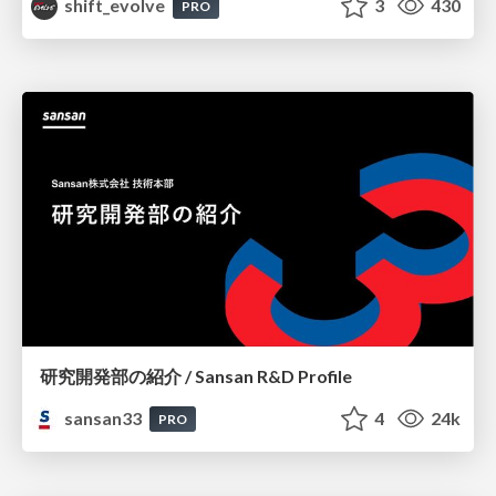
shift_evolve
3
430
PRO
研究開発部の紹介 / Sansan R&D Profile
sansan33
4
24k
PRO