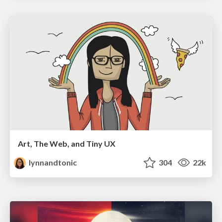
Art, The Web, and Tiny UX
lynnandtonic
304
22k