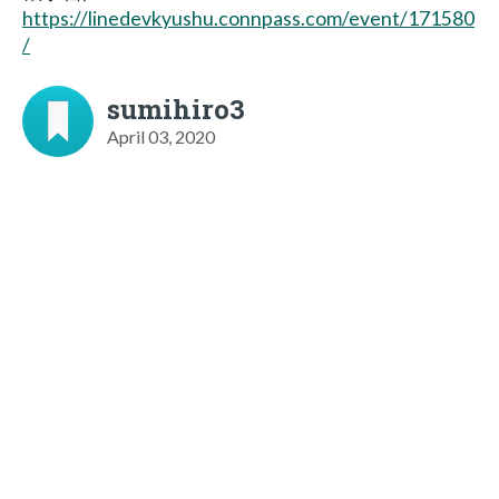
https://linedevkyushu.connpass.com/event/171580
/
sumihiro3
April 03, 2020