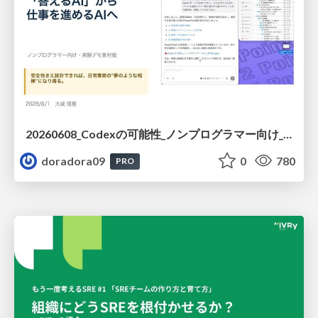
20260608_Codexの可能性_ノンプログラマー向け_大城追記
doradora09
0
780
PRO