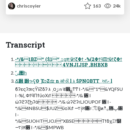
chriscoyier
163
24k
Transcript
-*/&1BZʷ ($1ʷ ػցֶश ϋϯζΦϯ -%(2ΦϯϥΠϯϋϯζΦϯ
 4VNJIJSP ,BHBXB
ࣗݾ঺հ
Ճ઒ ੅ኍʢ͔͕Θ ͢ΈͻΖʣ n ॴଐ l ג $PNQBTT ˏਆށ l
ϐʔεϛʔϧɾςΫϊϩδʔ ג ˏ౦ژ n ड৆ྺͳͲ l -*/&"1*&YQFSU
l -%(, ΦϯϥΠϯϋοΧιϯ -*/& ৆ l
ώʔϩʔζϦʔά -*/& ώʔϩʔɾLJOUPOF ৆ l -
*/&4NBSU$JUZϋοΧιϯ ࠷༏ल৆ɾঁࢠͩΒ͚ͷిࢠ޻࡞৆
l -
*/&5IJOHT.JOJ"XBSEΤϯδχΞ෦໳
࠷༏ल৆ l -*/&$MPWB