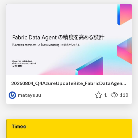
20260804_Q4AzureUpdateBite_FabricDataAgentの精度を高める設計.pdf
matayuuu
1
110