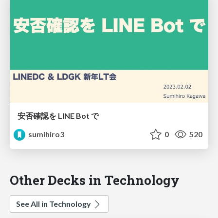
安否確認を LINE Bot で
sumihiro3
0
520
Other Decks in Technology
See All in Technology