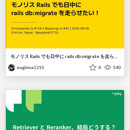
モノリス Rails でも日中に rails db:migrate を走らせたい！ / Daytime rails db:migrate on Monolithic Rails!
euglena1215
4
540