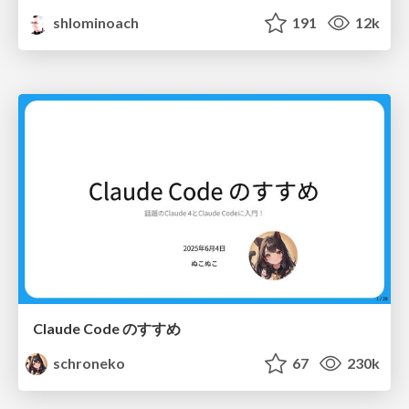
shlominoach
191
12k
Claude Code のすすめ
schroneko
67
230k