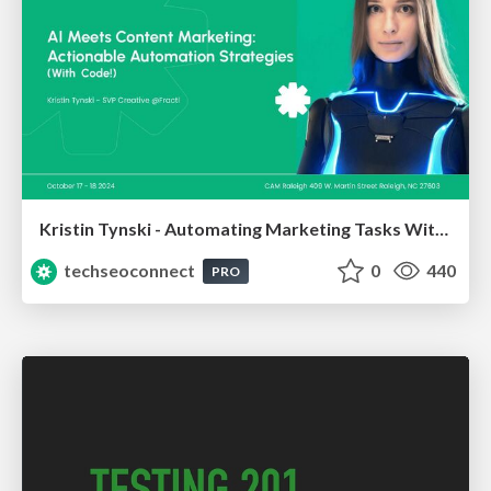
Kristin Tynski - Automating Marketing Tasks With AI
techseoconnect
0
440
PRO