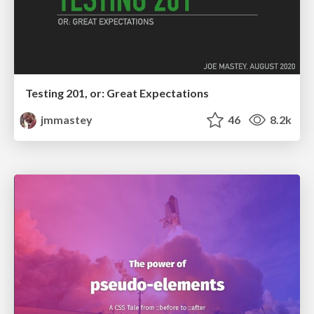
Testing 201, or: Great Expectations
jmmastey
46
8.2k