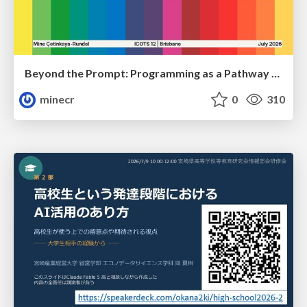
Beyond the Prompt: Programming as a Pathway to Statistical Thinking
minecr
0
310