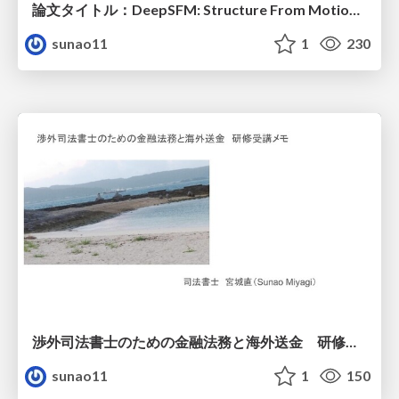
論文タイトル：DeepSFM: Structure From Motion Via Deep Bundle Adjustmentのまとめ
sunao11
1
230
渉外司法書士のための金融法務と海外送金 研修受講メモ
sunao11
1
150