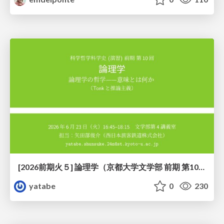
[2026前期火５] 論理学（京都大学文学部 前期 第10回）「論理学の哲学——意味とは何か（Tonkと推論主義）」
yatabe
0
230