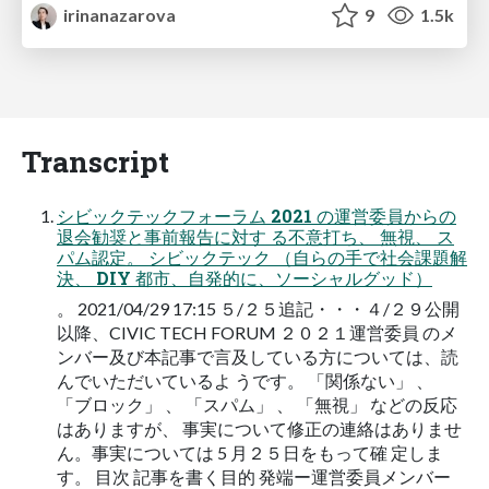
irinanazarova
9
1.5k
Transcript
シビックテックフォーラム 2021 の運営委員からの
退会勧奨と事前報告に対す る不意打ち、 無視、 ス
パム認定。 シビックテック （自らの手で社会課題解
決、 DIY 都市、自発的に、ソーシャルグッド）
。 2021/04/29 17:15 ５/２５追記・・・４/２９公開
以降、CIVIC TECH FORUM ２０２１運営委員 のメ
ンバー及び本記事で言及している方については、読
んでいただいているよ うです。 「関係ない」 、
「ブロック」 、 「スパム」 、 「無視」 などの反応
はありますが、 事実について修正の連絡はありませ
ん。事実については 5 月２５日をもって確 定しま
す。 目次 記事を書く目的 発端ー運営委員メンバー