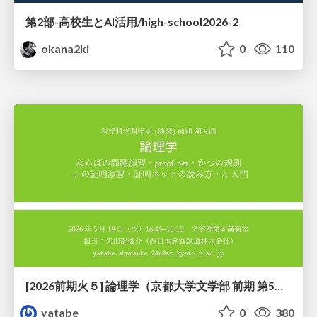
第2部-高校生とAI活用/high-school2026-2
okana2ki
0
110
[2026前期火５] 論理学（京都大学文学部 前期 第5回）「 ならばの問題演習・proof net・かつの規則」
yatabe
0
380