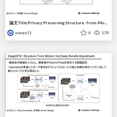
論文Title:Privacy Preserving Structure -from-Motionのまとめ
sunao11
0
170