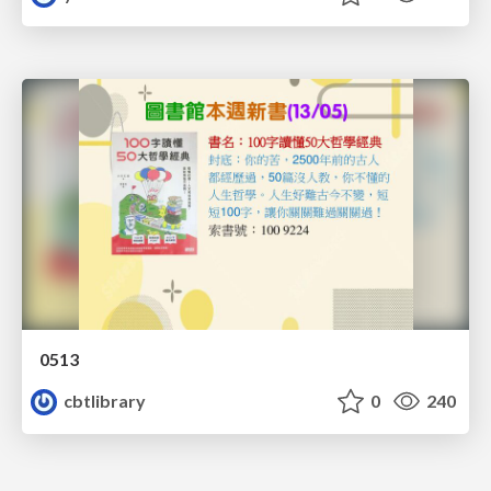
0513
cbtlibrary
0
240