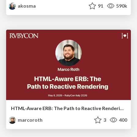
akosma
91
590k
HTML-Aware ERB: The Path to Reactive Rendering @ RubyCon 2026, Rimini, Italy
marcoroth
3
400