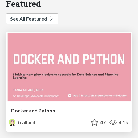
Featured
See All Featured
Docker and Python
trallard
47
4.1k