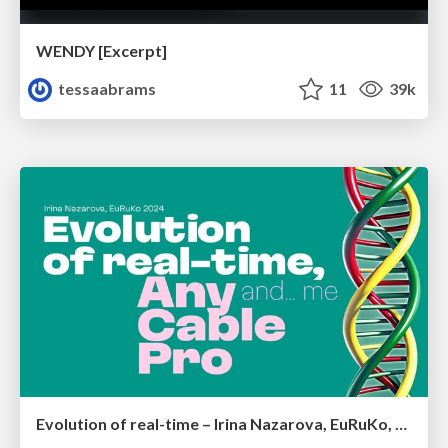
WENDY [Excerpt]
tessaabrams
11
39k
Evolution of real-time – Irina Nazarova, EuRuKo, 2024