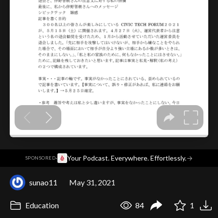
·
Your Podcast. Everywhere. Effortlessly.
→
SPONSORED
sunao11
May 31, 2021
Education
84
1