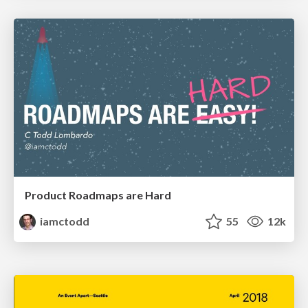
Product Roadmaps are Hard
iamctodd
55
12k