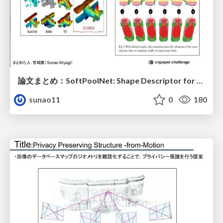
論文まとめ：SoftPoolNet: Shape Descriptor for Point Cloud Completion and Classification
sunao11
0
180