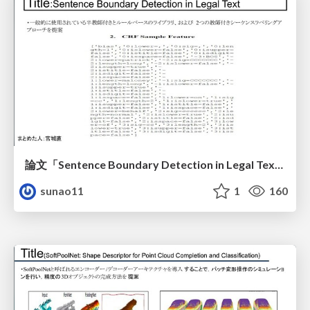
論文「Sentence Boundary Detection in Legal Text」のまとめ
sunao11
1
160