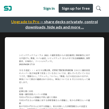
Sign in
Sign up for free
Upgrade to Pro
— share decks privately, control
downloads, hide ads and more …