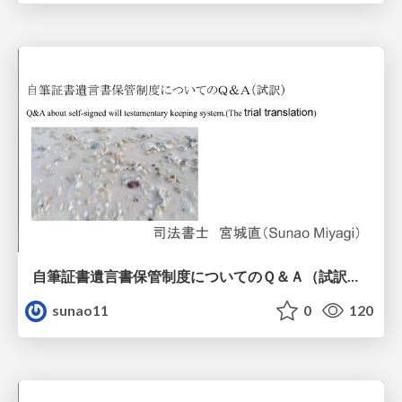
自筆証書遺言書保管制度についてのＱ＆Ａ（試訳） Q&A about self-signed will testamentary keeping system.(The trial translation)
sunao11
0
120