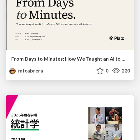
From Days to Minutes: How We Taught an AI to Onboard 50+ Tenants on our AI Features
mfcabrera
0
220