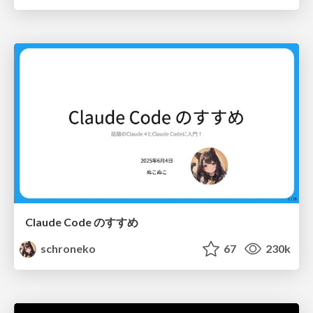
Claude Code のすすめ
schroneko
67
230k