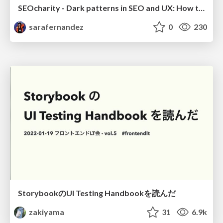
SEOcharity - Dark patterns in SEO and UX: How to avoid them and build a more ethical web
sarafernandez
0
230
StorybookのUI Testing Handbookを読んだ
zakiyama
31
6.9k