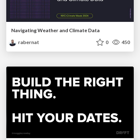
Navigating Weather and Climate Data
rabernat
0
450