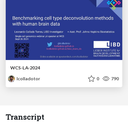
WCS-LA-2024
lcolladotor
0
790
Transcript