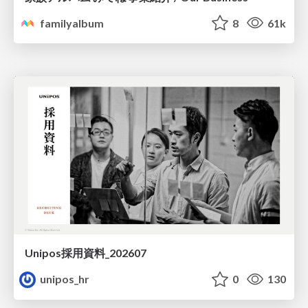
familyalbum
8
61k
Unipos採用資料_202607
unipos_hr
0
130