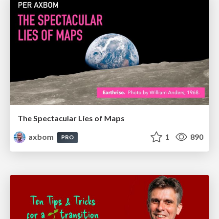
The Spectacular Lies of Maps
axbom
1
890
PRO