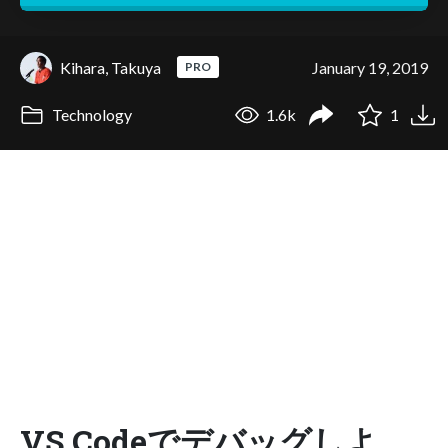
Kihara, Takuya
January 19, 2019
PRO
Technology
1.6k
1
VS Codeでデバッグしよ