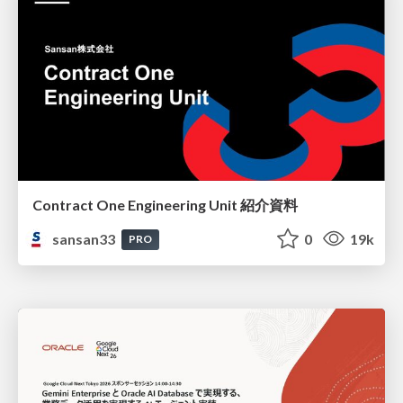
Contract One Engineering Unit 紹介資料
sansan33
0
19k
PRO