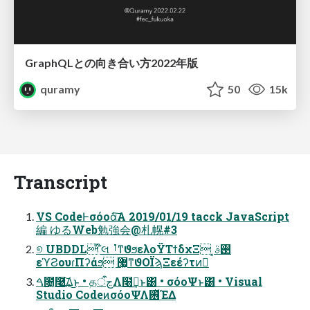
GraphQLとの向き合い方2022年版
quramy
50
15k
Transcript
VS CodeͰσόοά͠Α͏ 2019/01/19 tacck JavaScript
編 ゆるWeb勉強会@札幌#3
୭ UBDDL ໊લ ࡶͳϑϧελοΫΤϯδχΞ ͓࢓ࣄ
εϓϨουɾΠʔάϧ ޷͖ͳϑΟΪϡΞεέʔτͷٕ
ࠓ೔͓࿩͢͠Δ͜ͱ • தڃऀΛ໨ࢦ͢ͱ͸ • σόοΨͱ͸ • Visual
Studio CodeͷσόοΨΛ࢖ͬͯΈΔ