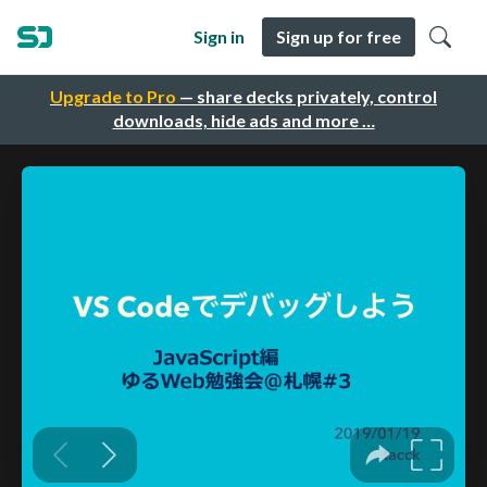
Sign in
Sign up for free
Upgrade to Pro
— share decks privately, control
downloads, hide ads and more …