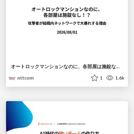
オートロックマンションなのに、各部屋は施錠なし！？ 攻撃者が組織内ネットワークで大暴れする理由 / The Front Door Is Locked, but the Rooms Are Wide Open: Why Attackers Move Freely Inside Enterprise Networks
nttcom
1
1.6k