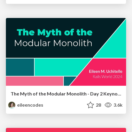
The Myth of the Modular Monolith - Day 2 Keynote - Rails World 2024
eileencodes
28
3.6k