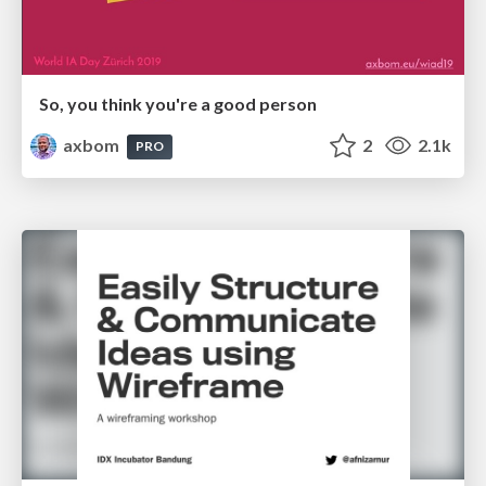
So, you think you're a good person
axbom
2
2.1k
PRO