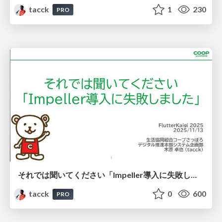
tacck
1
230
PRO
それでは聞いてください「Impeller導入に失敗しました」 #FlutterKaigi #skia
tacck
0
600
PRO