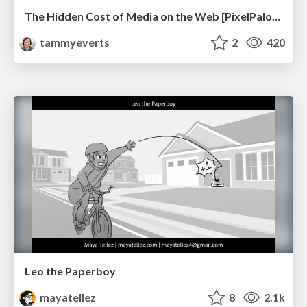
The Hidden Cost of Media on the Web [PixelPalooza 2025]
tammyeverts
2
420
Leo the Paperboy
mayatellez
8
2.1k