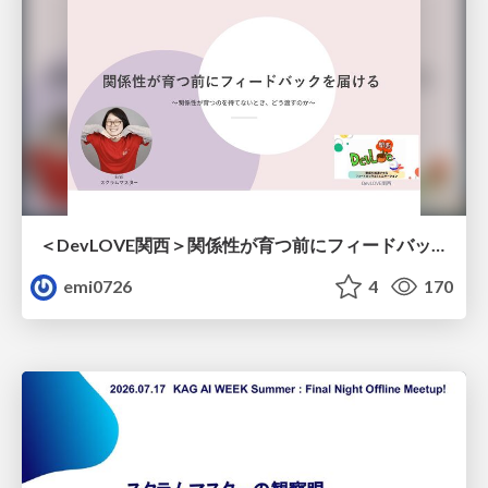
＜DevLOVE関西＞関係性が育つ前にフィードバックを届ける ～関係性が育つのを待てないとき、どう渡すのか～
emi0726
4
170