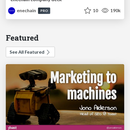
enechain
10
190k
PRO
Featured
See All Featured