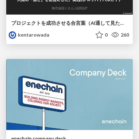
プロジェクトを成功させる合言葉（AI通して見た版）
kentarowada
0
260
enechain company deck