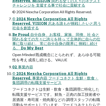
Reserved. MISSION 関わる全ての人々のネクスト
チャレンジを 支援する事で社会に貢献する
© 2024 Nexcha Corporation All Rights Reserved.
© 2024 Nexcha Corporation All Rights
Reserved. VISION 志ある誰もが挑戦したいと思う
社会を創造する
Be Proud 自分自身、お客様、家族、同僚、社 会と
関わる全ての方々に誇りを持っ て主体的に自らの仕
事に取り組む。 常に自分自身の限界に 挑戦し続け
る。 Do My Best
Open Minded 既成概念にとらわれず、 あらゆる可能
性を考え 成長し続ける。 VALUE
02 事業内容
© 2024 Nexcha Corporation All Rights
Reserved. 事業内容 フードコネクト 生鮮・飲食・
集団調理の転職支援サービス
フードコネクトは生鮮・飲食・集団調理に特化した
転職支援サービスです。 鮮魚・正肉の加工技術者や
居酒屋・寿司屋・焼肉屋などの 調理スタッフの転職
活動をサポートしています。 フードコネクトならで