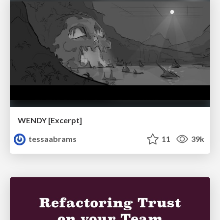
WENDY [Excerpt]
tessaabrams
11
39k