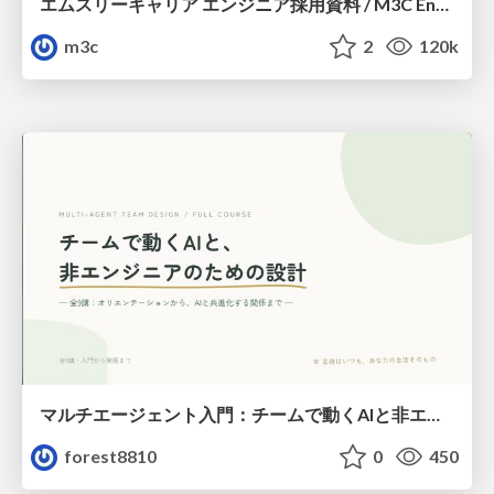
エムスリーキャリア エンジニア採用資料 / M3C Engineer Guide
m3c
2
120k
マルチエージェント入門：チームで動くAIと非エンジニアのための設計（Claude Code）
forest8810
0
450