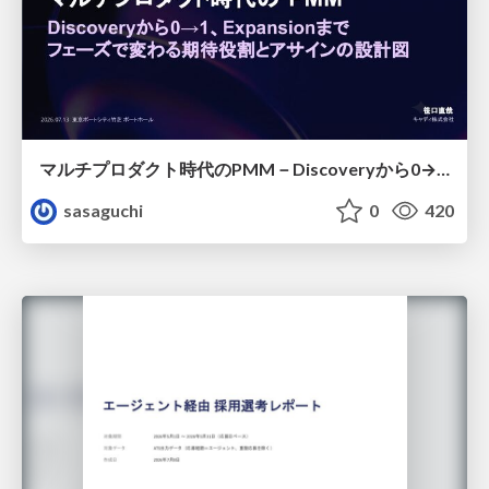
マルチプロダクト時代のPMM－Discoveryから0→1、Expansionまで フェーズで変わる期待役割とアサインの設計図
sasaguchi
0
420