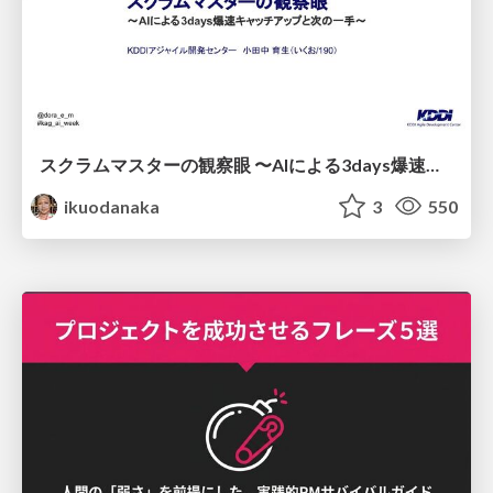
スクラムマスターの観察眼 〜AIによる3days爆速キャッチアップと次の一手〜/The Scrum Master's Insight: Lightning-Fast 3-Day Catch-Up with AI and the Next Move
ikuodanaka
3
550