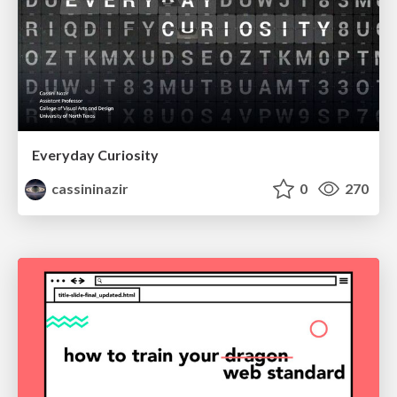
Everyday Curiosity
cassininazir
0
270