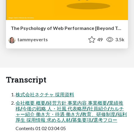
The Psychology of Web Performance [Beyond Tellerrand 2023]
tammyeverts
49
3.5k
Transcript
株式会社ネクチャ 採用資料
会社概要 概要/経営方針 事業内容 事業概要/業績推
移/今後の戦略 人・社風 代表略歴/社員紹介/カルチ
ャー紹介 働き方・待遇 働き方/教育、研修制度/福利
厚生 採用情報 求める人材/募集要項/選考フロー
Contents 01 02 03 04 05