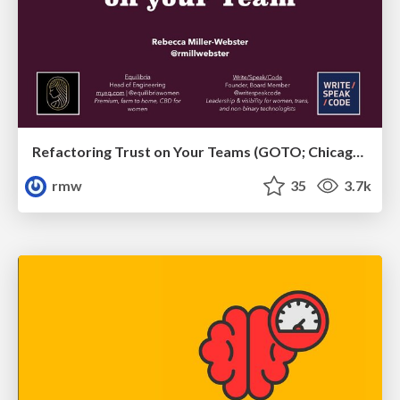
Refactoring Trust on Your Teams (GOTO; Chicago 2020)
rmw
35
3.7k