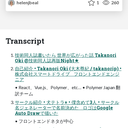
helenjbeal
1
260
Transcript
技術同人誌書いたら 世界が広がった話 Takanori
Oki @技術同人誌再販Night★
自己紹介 • Takanori Oki (大木尊紀 / takanorip) •
株式会社スマートドライブ フロントエンドエンジ
ニア
• React、Vue.js、Polymer、etc… • Polymer Japan 翻
訳チーム
サークル紹介 • 犬テトラ+ • 僕含めて3人 • サークル
名ジェネレーターで名前決めた ロゴはGoogle
Auto Drawで描いた
• フロントエンドネタが中心