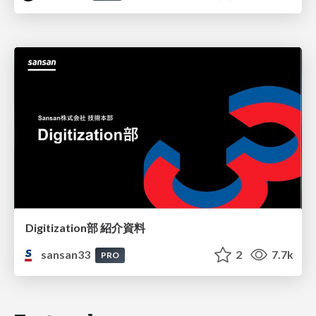
Digitization部 紹介資料
sansan33
2
7.7k
PRO