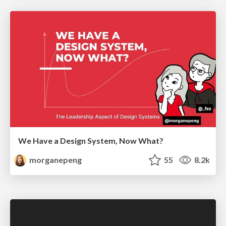
We Have a Design System, Now What?
morganepeng
55
8.2k