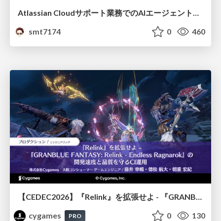
Atlassian Cloudサポート業務でのAIエージェント活用事例
smt7174
0
460
【CEDEC2026】『Relink』を拡張せよ - 『GRANBLUE FANTASY: Relink - Endless Ragnarok』の開発速度と品質を守るCI運用
cygames
0
130
PRO