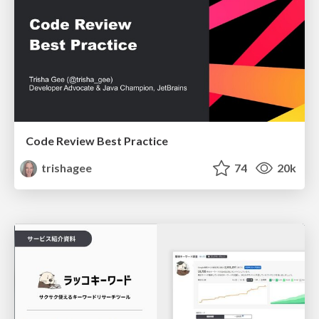
Code Review Best Practice
trishagee
74
20k