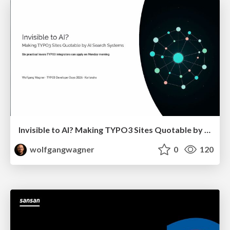
Invisible to AI? Making TYPO3 Sites Quotable by AI Search Systems
wolfgangwagner
0
120