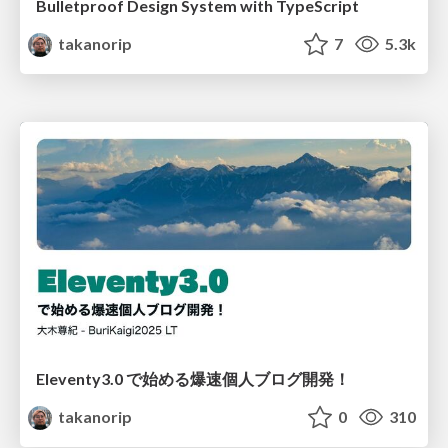
Bulletproof Design System with TypeScript
takanorip
7
5.3k
Eleventy3.0 で始める爆速個人ブログ開発！
takanorip
0
310