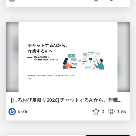
[しろおび夏祭り2026] チャットするAIから、作業するAIへ - 使われ方の変化と、その裏側で起きていること
kk0n
0
1.6k