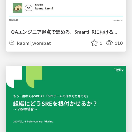
QAエンジニア起点で進める、SmartHRにおける信頼性向上について
kaomi_wombat
1
110