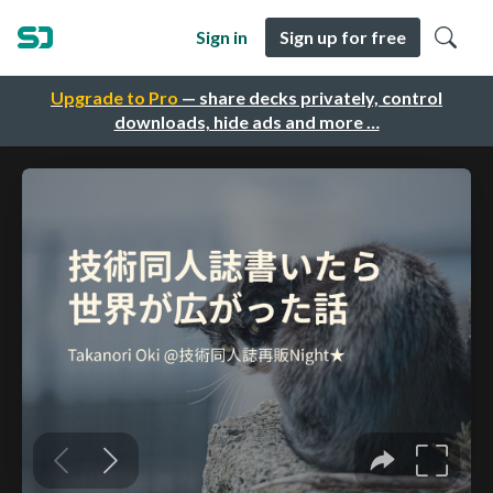
Sign in
Sign up for free
Upgrade to Pro
— share decks privately, control
downloads, hide ads and more …