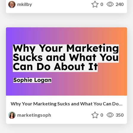
mkilby
0
240
Why Your Marketing Sucks and What You Can Do About It - Sophie Logan
marketingsoph
0
350