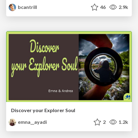
bcantrill
46
2.9k
Discover your Explorer Soul
emna__ayadi
2
1.2k