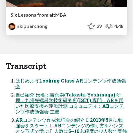
Six Lessons from altMBA
skipperchong
29
4.4k
Transcript
はじめようLooking Glass ARコンテンツ作成勉強
会
自己紹介 氏名：吉永崇(Takashi Yoshinaga) 所
属：九州先端科学技術研究所(ISIT) 専門：ARを用
いた医療支援や運動計測 コミュニティ：ARコンテ
ンツ作成勉強会 主催
ARコンテンツ作成勉強会の紹介  2013年5月に勉
強会をスタート  ARコンテンツの作り方をハンズ
オン形式で学ぶ  人数は5~10名程度の少人数で実施