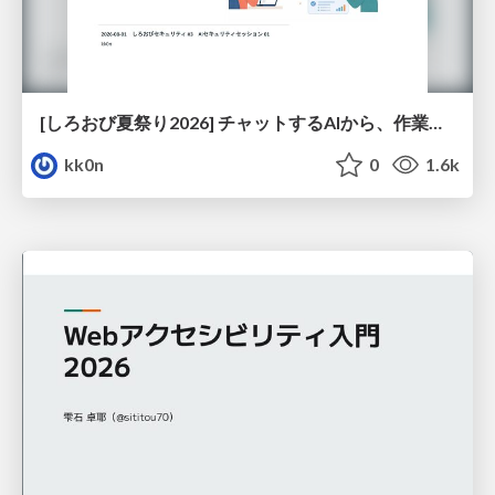
[しろおび夏祭り2026] チャットするAIから、作業するAIへ - 使われ方の変化と、その裏側で起きていること
kk0n
0
1.6k