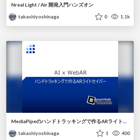
Nreal Light / Air 開発入門ハンズオン
takashiyoshinaga
0
1.1k
MediaPipeのハンドトラッキングで作るARライトセイバー
takashiyoshinaga
1
400