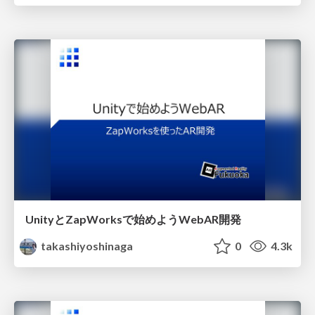
UnityとZapWorksで始めようWebAR開発
takashiyoshinaga
0
4.3k