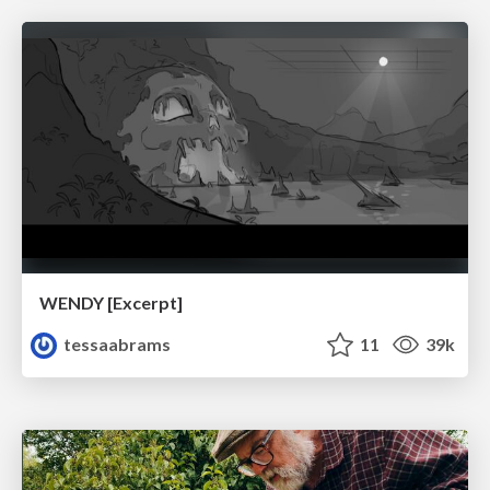
WENDY [Excerpt]
tessaabrams
11
39k