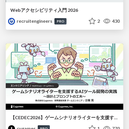
Webアクセシビリティ入門 2026
recruitengineers
2
430
PRO
【CEDEC2026】ゲームシナリオライターを支援するAIツール開発の実践 ― 設計とプロンプトの工夫 ―
cygames
1
770
PRO