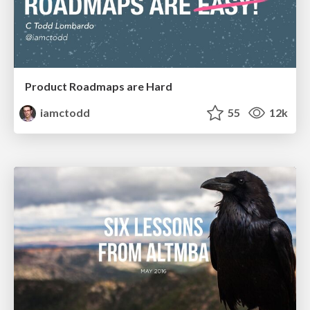
Product Roadmaps are Hard
iamctodd
55
12k