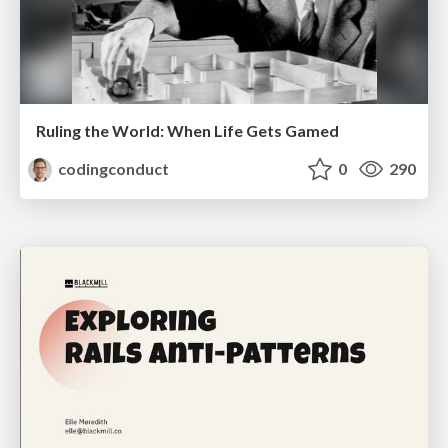
Ruling the World: When Life Gets Gamed
codingconduct
0
290