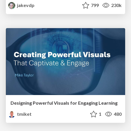
jakevdp
799
230k
Designing Powerful Visuals for Engaging Learning
tmiket
1
480