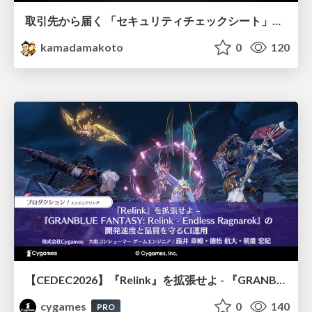
取引先から届く 「セキュリティチェックシート」の読み解き方
kamadamakoto
0
120
【CEDEC2026】『Relink』を拡張せよ - 『GRANBLUE FANTASY: Relink - Endless Ragnarok』の開発速度と品質を守るCI運用
cygames
0
140
PRO