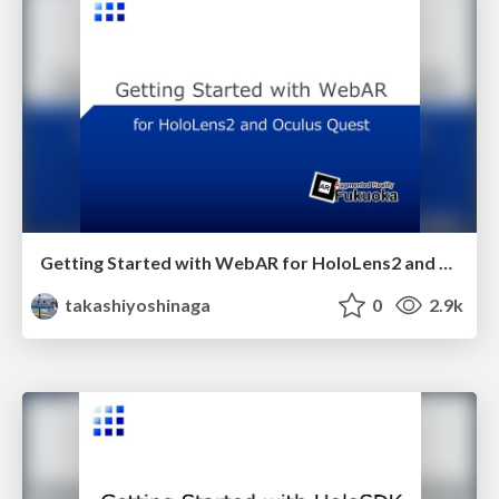
Getting Started with WebAR for HoloLens2 and Meta Quest
takashiyoshinaga
0
2.9k