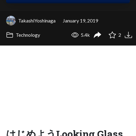
TakashiYoshinaga
January 19, 2019
Technology
5.4k
2
はじめようLooking Glass