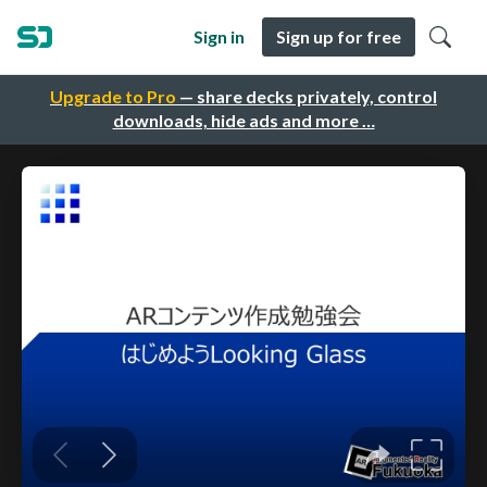
Sign in
Sign up for free
Upgrade to Pro
— share decks privately, control
downloads, hide ads and more …