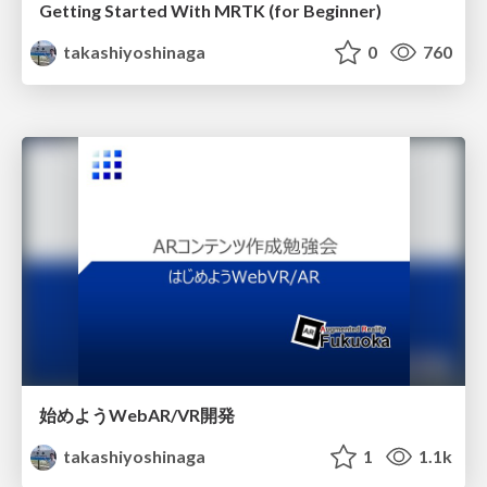
Getting Started With MRTK (for Beginner)
takashiyoshinaga
0
760
始めようWebAR/VR開発
takashiyoshinaga
1
1.1k