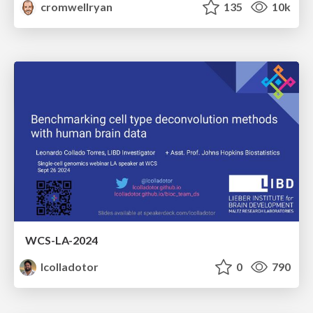
cromwellryan
135
10k
WCS-LA-2024
lcolladotor
0
790