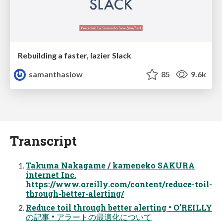
Rebuilding a faster, lazier Slack
samanthasiow
85
9.6k
Transcript
Takuma Nakagame / kameneko SAKURA
internet Inc.
https://www.oreilly.com/content/reduce-toil-
through-better-alerting/
Reduce toil through better alerting • O’REILLY
の記事 • アラートの最適化について