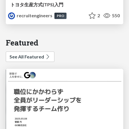
トヨタ⽣産⽅式(TPS)⼊⾨
recruitengineers
2
550
PRO
Featured
See All Featured