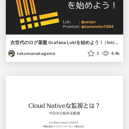
次世代のログ基盤 Grafana Lokiを始めよう！ / Introduction Grafana Loki and Promtail
takumanakagame
3
4.4k