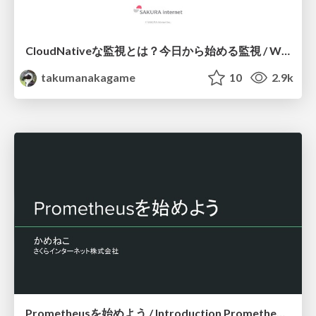
CloudNativeな監視とは？今日から始める監視 / What is Cloud Native Monitoring. Let's try Monitoring!
takumanakagame
10
2.9k
Prometheusを始めよう / Introduction Prometheus ja