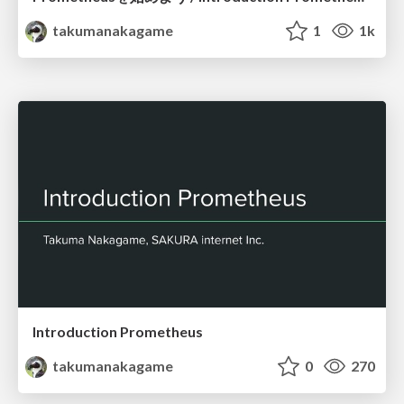
takumanakagame
1
1k
Introduction Prometheus
takumanakagame
0
270