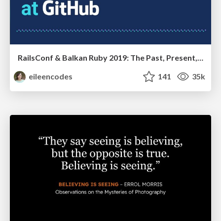
RailsConf & Balkan Ruby 2019: The Past, Present, and Future of Rails at GitHub
eileencodes
141
35k