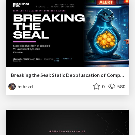
Breaking the Seal: Static Deobfuscation of Compiled V8 JavaScript Bytecode Malware
hshrzd
0
580