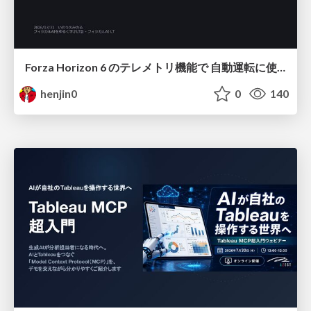
Forza Horizon 6 のテレメトリ機能で 自動運転に使えそうな学習データを集める話
henjin0
0
140