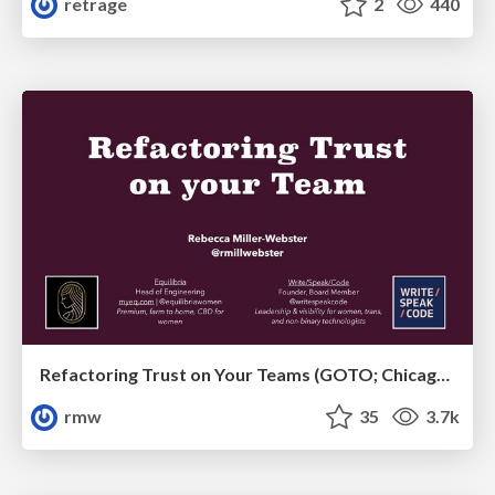
retrage
2
440
Refactoring Trust on Your Teams (GOTO; Chicago 2020)
rmw
35
3.7k