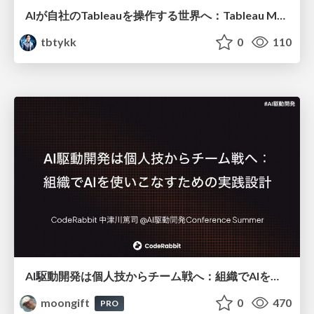
AIが自社のTableauを操作する世界へ：Tableau MCP超入門
tbtykk
0
110
AI駆動開発は個人技からチーム戦へ：組織でAIを使いこなすための実践設計
moongift
0
470
PRO