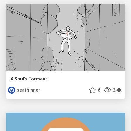
A Soul's Torment
seathinner
6
3.4k