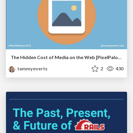
The Hidden Cost of Media on the Web [PixelPalooza 2025]
tammyeverts
2
430