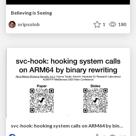
Believing is Seeing
oripsolob
1
180
svc-hook: hooking system calls on ARM64 by binary rewriting